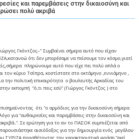
εσίες και παρεμβάσεις στην δικαιοσύνη και
ηρώσει πολύ ακριβά
ιώργος Γκόντζος–” Συμβαίνει σήμερα αυτό που είχαν
ΖΑ,κατανοώ ότι δεν μπορέσαμε να πείσουμε τον κόσμο,γιατί
είς,σήμερα πληρώνουμε αυτό που είχε πει πολύ απλά ο
ι τον κύριο Τσίπρα, κοστίστατε στο οκτάμηνο ,εννιάμηνο ,
για την πολιτική επικαιρότητα ο βουλευτής Αρκαδίας του
ν εκπομπή “ό,τι πεις εσύ” (Γιώργος Γκόντζος ) στο
επισημαίνοντας ότι “ο αρμόδιος για την δικαιοσύνη σήμερα
λόγο για “αυθαιρεσίες και παρεμβάσεις στην δικαιοσύνη και
ακριβά..”. Σε ερώτηση για το αν το ΠΑΣΟΚ συμπιέζεται από
,παρουσιάστηκε αισιόδοξος για την δημιουργία ενός μεγάλου
ου ΣΥΡΙΖΑ προσθέτοντας την χαρακτηριστική φράση,”εκεί