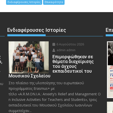
Ενδιαφέρουσες Ιστορίες
Επικαιρότητα
Ενδιαφέρουσες Ιστορίες
Επ
6 Αυγούστου 2026
admin admin
ς
Eπιμορφώθηκαν σε
ο,
θέματα διαχείρισης
του άγχους
»
εκπαιδευτικοί του
Μουσικού Σχολείου
Στο πλαίσιο της υλοποίησης του ευρωπαϊκού
ου
προγράμματος Erasmus+ με
τίτλο «A.R.M.ON.I.A.: Anxiety’s Relief and Management O
n Inclusive Activities for Teachers and Students», τρεις
εκπαιδευτικοί του Μουσικού Σχολείου Ιωαννίνων
συμμετείχαν...