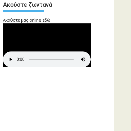
Ακούστε ζωντανά
Ακούστε μας online
εδώ