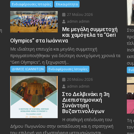
Ενδιαφέρουσες Ιστορίες
Επικαιρότητα
27 Μαΐου 2026
admin admin
Με μεγάλη συμμετοχή
η
Στο
και χαμόγελα τα “Geri
προ
Olympics” στα Ιωάννινα
τίτ
Με ιδιαίτερη επιτυχία και μεγάλη συμμετοχή
Inc
πραγματοποιήθηκαν για δεύτερη συνεχόμενη χρονιά τα
εκπ
“Geri Olympics”, η ξεχωριστή...
συμ
ΔΗΜΟΣ ΙΩΑΝΝΙΤΩΝ
Ενδιαφέρουσες Ιστορίες
Ενδ
20 Μαΐου 2026
admin admin
Στο Δελβινάκι η 3η
Διεπιστημονική
Συνάντηση
Βυζαντινολόγων
Η σταθερή επένδυση του
Τη 
Δήμου Πωγωνίου στην εκπαίδευση και η στρατηγική
τον
του επιλογή για εξωστρέφεια μετουσιώνονται...
παρ