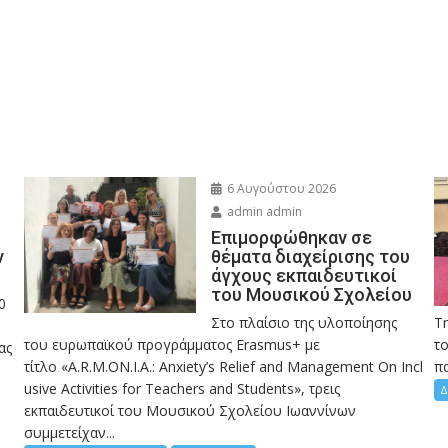
6 Αυγούστου 2026
admin admin
Eπιμορφώθηκαν σε
ν
θέματα διαχείρισης του
άγχους εκπαιδευτικοί
του Μουσικού Σχολείου
0
Στο πλαίσιο της υλοποίησης
Τ
του ευρωπαϊκού προγράμματος Erasmus+ με
το
ας
τίτλο «A.R.M.ON.I.A.: Anxiety’s Relief and Management On Incl
πα
usive Activities for Teachers and Students», τρεις
Δ
εκπαιδευτικοί του Μουσικού Σχολείου Ιωαννίνων
συμμετείχαν...