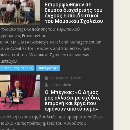
Eπιμορφώθηκαν σε
θέματα διαχείρισης του
άγχους εκπαιδευτικοί
του Μουσικού Σχολείου
 πλαίσιο της υλοποίησης του ευρωπαϊκού
γράμματος Erasmus+ με
λο «A.R.M.ON.I.A.: Anxiety’s Relief and Management On
lusive Activities for Teachers and Students», τρεις
αιδευτικοί του Μουσικού Σχολείου Ιωαννίνων
μετείχαν...
ιαφέρουσες Ιστορίες
Επικαιρότητα
6 Αυγούστου 2026
admin admin
Θ. Μπέγκας: «Ο Δήμος
μας αλλάζει με σχέδιο,
επιμονή και έργα που
αφήνουν αποτύπωμα»
συνολική εικόνα της δουλειάς που πραγματοποιήθηκε
 Ιούλιο και τις πρώτες ημέρες του Αυγούστου
ουσίασε...