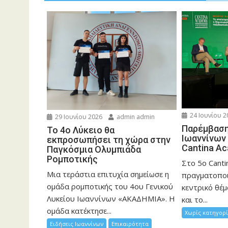
24 Ιουνίου 2
29 Ιουνίου 2026
admin admin
Παρέμβαση
Το 4ο Λύκειο θα
Ιωαννίνων
εκπροσωπήσει τη χώρα στην
Cantina A
Παγκόσμια Ολυμπιάδα
Ρομποτικής
Στο 5ο Cant
Μια τεράστια επιτυχία σημείωσε η
πραγματοποι
ομάδα ρομποτικής του 4ου Γενικού
κεντρικό θέμ
Λυκείου Ιωαννίνων «ΑΚΑΔΗΜΙΑ». Η
και το...
ομάδα κατέκτησε...
Χωρίς κατηγορ
Ειδήσεις Ιωαννίνων
Επικαιρότητα