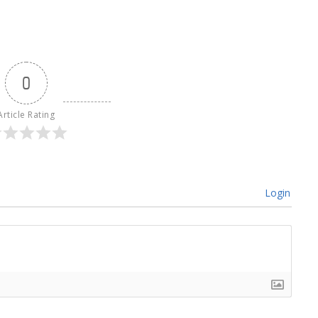
0
Article Rating
Login