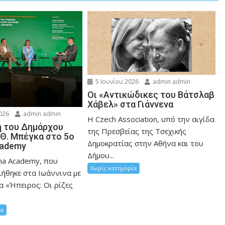
5 Ιουνίου 2026
admin admin
Οι «Αντικώδικες του Βάτσλαβ
Χάβελ» στα Γιάννενα
026
admin admin
Η Czech Association, υπό την αιγίδα
 του Δημάρχου
της Πρεσβείας της Τσεχικής
 Θ. Μπέγκα στο 5ο
Δημοκρατίας στην Αθήνα και του
cademy
Δήμου...
ina Academy, που
Χωρίς κατηγορία
ήθηκε στα Ιωάννινα με
α «Ήπειρος: Οι ρίζες
ία