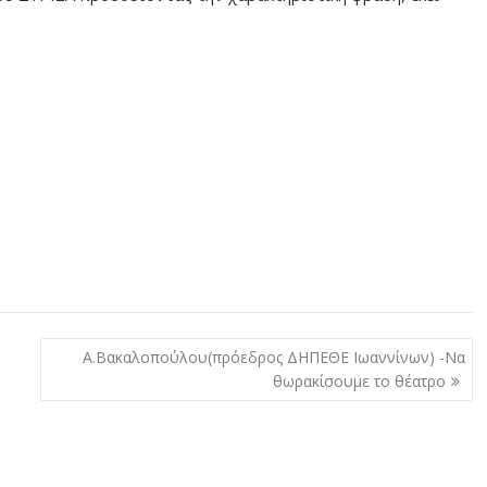
Α.Βακαλοπούλου(πρόεδρος ΔΗΠΕΘΕ Ιωαννίνων) -Να
θωρακίσουμε το θέατρο