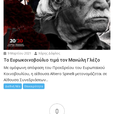
9 Μαρτίου 2021
Χάρης Δάφλος
To Eυρωκοινοβούλιο τιμά τον Μανώλη Γλέζο
Με ομόφωνη απόφαση του Προεδρείου του Ευρωπαϊκού
Κοινοβουλίου, η αίθουσα Altiero Spinelli μετονομάζεται σε
Αίθουσα Συνεδριάσεων...
Διεθνή Νέα
Επικαιρότητα
0