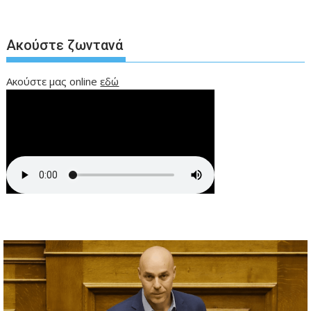
Ακούστε ζωντανά
Ακούστε μας online
εδώ