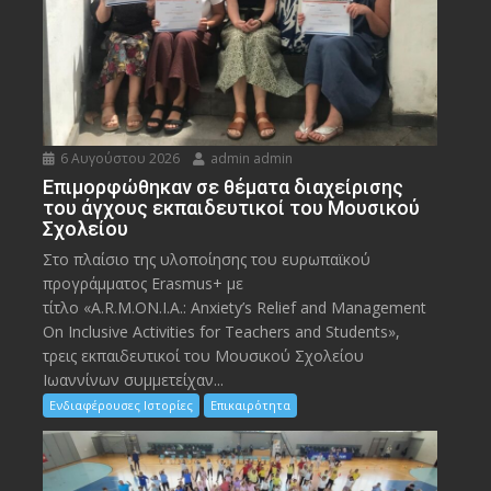
6 Αυγούστου 2026
admin admin
Eπιμορφώθηκαν σε θέματα διαχείρισης
του άγχους εκπαιδευτικοί του Μουσικού
Σχολείου
Στο πλαίσιο της υλοποίησης του ευρωπαϊκού
προγράμματος Erasmus+ με
τίτλο «A.R.M.ON.I.A.: Anxiety’s Relief and Management
On Inclusive Activities for Teachers and Students»,
τρεις εκπαιδευτικοί του Μουσικού Σχολείου
Ιωαννίνων συμμετείχαν...
Ενδιαφέρουσες Ιστορίες
Επικαιρότητα