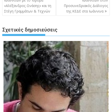
Ιωαννιτών με το Ίδρυμα
Ιωαννιτών στον
«Αλέξανδρος Ωνάσης» και τη
Προσυνεδριακός Διάλογος
Στέγη Γραμμάτων & Τεχνών
της ΚΕΔΕ στα Ιωάννινα
Σχετικές δημοσιεύσεις