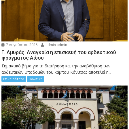
7 Αυγούστου 2026
admin admin
Γ. Αμυράς: Αναγκαία η επισκευή του αρδευτικού
φράγματος Αώου
Σημαντικό βήμα για τη διατήρηση και την αναβάθμιση των
αρδευτικών υποδομών του κάμπου Κόνιτσας αποτελεί η...
Επικαιρότητα
Πολιτική