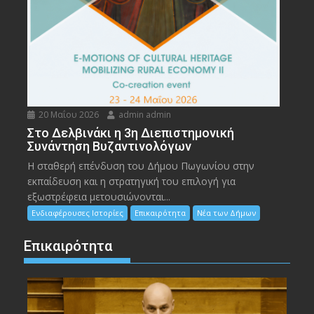
20 Μαΐου 2026
admin admin
Στο Δελβινάκι η 3η Διεπιστημονική
Συνάντηση Βυζαντινολόγων
Η σταθερή επένδυση του Δήμου Πωγωνίου στην
εκπαίδευση και η στρατηγική του επιλογή για
εξωστρέφεια μετουσιώνονται...
Ενδιαφέρουσες Ιστορίες
Επικαιρότητα
Νέα των Δήμων
Επικαιρότητα