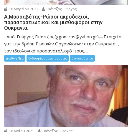
16 Μαρτίου 2022
Γκόντζος Γιώργος
Α.Μασσαβέτας-Ρώσοι ακροδεξιοί,
παραστρατιωτικοί και μισθοφόροι στην
Ουκρανία.
Από: Γιώργος Γκόντζος(ggontzos@yahoo.gr)—Στοιχεία
για την δράση Ρωσικών Οργανώσεων στην Ουκρανία ,
τον ιδεολογικό προσανατολισμό τους,...
Διεθνή Νέα
Ενδιαφέρουσες Ιστορίες
Επικαιρότητα
16 Μαΐου 2021
Γκόντζος Γιώργος