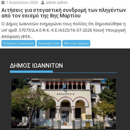
7 Αυγούστου 2026
admin admin
Αιτήσεις για στεγαστική συνδρομή των πληγέντων
από τον σεισμό της 8ης Μαρτίου
Ο Δήμος Ιωαννιτών ενημερώνει τους πολίτες ότι δημοσιεύθηκε η
υπ’ αριθ. 57073/Δ.Α.Ε.Φ.Κ.-Κ.Ε./Α325/16-07-2026 Κοινή Υπουργική
Απόφαση (ΦΕΚ...
Ειδήσεις Ιωαννίνων
Επικαιρότητα
Νέα των Δήμων
ΔΗΜΟΣ ΙΩΑΝΝΙΤΩΝ