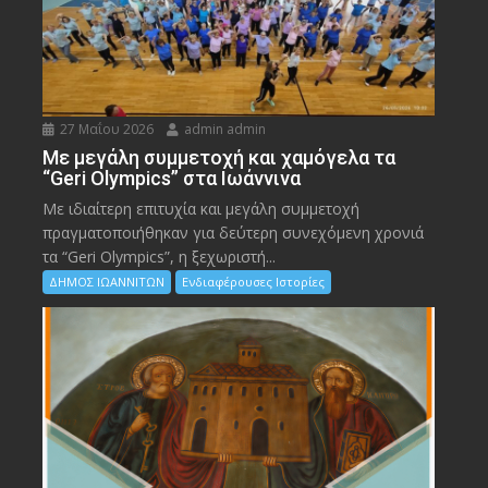
27 Μαΐου 2026
admin admin
Με μεγάλη συμμετοχή και χαμόγελα τα
“Geri Olympics” στα Ιωάννινα
Με ιδιαίτερη επιτυχία και μεγάλη συμμετοχή
πραγματοποιήθηκαν για δεύτερη συνεχόμενη χρονιά
τα “Geri Olympics”, η ξεχωριστή...
ΔΗΜΟΣ ΙΩΑΝΝΙΤΩΝ
Ενδιαφέρουσες Ιστορίες