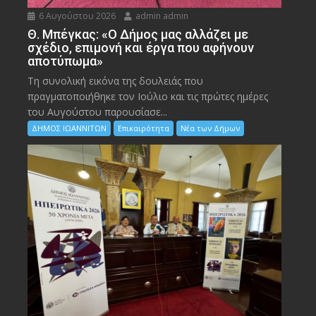
6 Αυγούστου 2026
admin admin
Θ. Μπέγκας: «Ο Δήμος μας αλλάζει με
σχέδιο, επιμονή και έργα που αφήνουν
αποτύπωμα»
Τη συνολική εικόνα της δουλειάς που
πραγματοποιήθηκε τον Ιούλιο και τις πρώτες ημέρες
του Αυγούστου παρουσίασε...
ΔΗΜΟΣ ΙΩΑΝΝΙΤΩΝ
Επικαιρότητα
Νέα των Δήμων