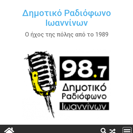
Περάστε
στο
Δημοτικό Ραδιόφωνο
περιεχόμενο
Ιωαννίνων
Ο ήχος της πόλης από το 1989