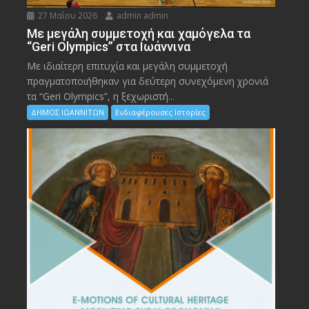
27 Μαΐου 2026
admin admin
Με μεγάλη συμμετοχή και χαμόγελα τα
“Geri Olympics” στα Ιωάννινα
Με ιδιαίτερη επιτυχία και μεγάλη συμμετοχή
πραγματοποιήθηκαν για δεύτερη συνεχόμενη χρονιά
τα “Geri Olympics”, η ξεχωριστή...
ΔΗΜΟΣ ΙΩΑΝΝΙΤΩΝ
Ενδιαφέρουσες Ιστορίες