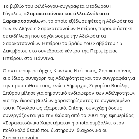
Το βιβλίο του φιλόλογου-συγγραφέα Θεόδωρου Γ.
Γόγολου,
«Σαρακατσάνικα και άλλα-Ανάλεκτα
Σαρακατσαναίων»,
το οποίο εξέδωσε φέτος η Αδελφότητα
των εν Αθήναις Σαρακατσαναίων Ηπείρου, παρουσιάστηκε
σε εκδήλωση που οργάνωσε με την Αδελφότητα
Σαρακατσαναίων Ηπείρου το βράδυ του Σαββάτου 15
Δεκεμβρίου στο συνεδριακό κέντρο της Περιφέρειας
Ηπείρου, στα Γιάννινα.
Ο αντιπεριφερειάρχης Κων/νος Ντέτσικας, Σαρακατσάνος
κι ο ίδιος, συνεχάρη τις Αδελφότητες και τον συγγραφέα για
την προσπάθεια τους, ενώ ο Δήμαρχος Ζαγορίου Βασίλης
Σπύρου μίλησε για σημαντικό ενδιαφέρον των Αδελφοτήτων
για την έκδοση βιβλίων χαρακτηρίζοντας το συγκεκριμένο
του κ. Γόγολου ως εξαιρετικό. Επίσης, συνεχάρη όσους
συνεργάζονται για την έκδοση από το 2001 της εφημερίδας
«Σαρακατσάνικα Χαιρετήματα» η οποία συμβάλλει στον
πολύ καλό δεσμό που διατηρούν διαχρονικά οι
Σαρακατσαναίοι.