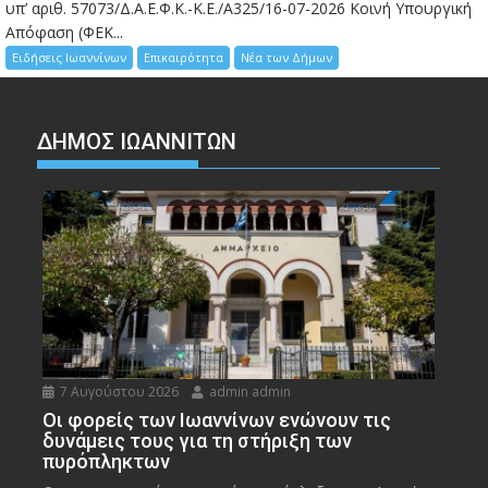
υπ’ αριθ. 57073/Δ.Α.Ε.Φ.Κ.-Κ.Ε./Α325/16-07-2026 Κοινή Υπουργική
Απόφαση (ΦΕΚ...
Ειδήσεις Ιωαννίνων
Επικαιρότητα
Νέα των Δήμων
ΔΗΜΟΣ ΙΩΑΝΝΙΤΩΝ
7 Αυγούστου 2026
admin admin
Οι φορείς των Ιωαννίνων ενώνουν τις
δυνάμεις τους για τη στήριξη των
πυρόπληκτων