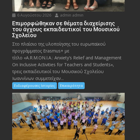
6 Αυγούστου 2026
admin admin
Eπιμορφώθηκαν σε θέματα διαχείρισης
του άγχους εκπαιδευτικοί του Μουσικού
Σχολείου
Στο πλαίσιο της υλοποίησης του ευρωπαϊκού
προγράμματος Erasmus+ με
τίτλο «A.R.M.ON.I.A.: Anxiety’s Relief and Management
On Inclusive Activities for Teachers and Students»,
τρεις εκπαιδευτικοί του Μουσικού Σχολείου
Ιωαννίνων συμμετείχαν...
Ενδιαφέρουσες Ιστορίες
Επικαιρότητα