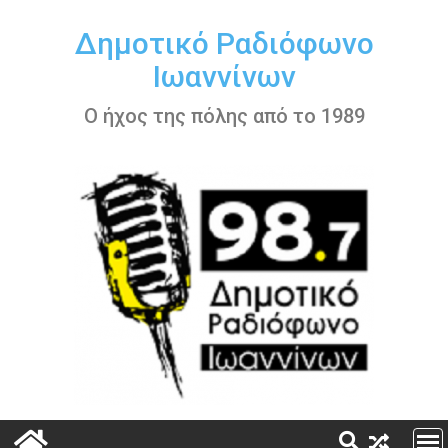
Περάστε
στο
Δημοτικό Ραδιόφωνο
περιεχόμενο
Ιωαννίνων
Ο ήχος της πόλης από το 1989