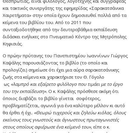
Θεσπρωτίας, είναι φιλόλογος, λογοτέχνης και συγγραφέας
και τακτικός συνεργάτης της εφημερίδας «Σαρακατσάνικα
Χαιρετήματα» στην οποία έχουν δημοσιευθεί πολλά από τα
κείμενα του βιβλίου του. Από το 2011 που
συνταξιοδοτήθηκε από την δευτεροβάθμια εκπαίδευση
διδάσκει ενήλικες στο Πνευματικό Κέντρο της Μητρόπολης
Κηφισιάς.
Ο πρώην πρύτανης του Πανεπιστημίου Ιωαννίνων Γιώργος
Καψάλης παρουσιάζοντας το βιβλίο (το οποίο και
προλογίζει) σημείωσε ότι έχει μια αύρα σαρακατσάνικης
ζωής στα κείμενα και χαρακτήρισε τον Θ. Γόγολο
ως
«λαμπρό και εξαίρετο φιλόλογο που τιμάει με το έργο
του την εκπαίδευση».
Ο κ. Καψάλης πρόσθεσε ακόμη ότι
όποιος διαβάζει το βιβλίο γίνεται σοφότερος,
προβληματίζεται, αγωνιά για ένα καλύτερο μέλλον κι αυτό
θα έρθει ή όχι
. «Θεωρώ τυχερούς και ζηλεύω κιόλας, όλους
εκείνους τους γνωστούς και άγνωστους πρωταγωνιστές
στους οποίους αφιέρωσε ένα κείμενό του»,
είπε ο κ.