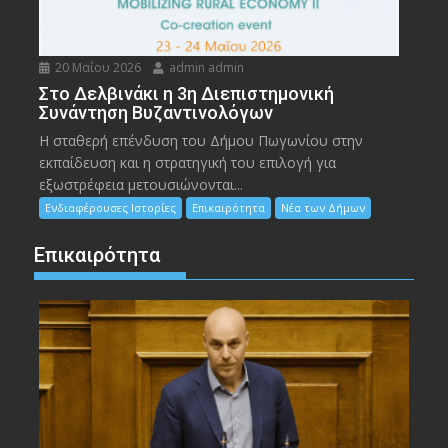
20 Μαΐου 2026
admin admin
Στο Δελβινάκι η 3η Διεπιστημονική
Συνάντηση Βυζαντινολόγων
Η σταθερή επένδυση του Δήμου Πωγωνίου στην
εκπαίδευση και η στρατηγική του επιλογή για
εξωστρέφεια μετουσιώνονται...
Ενδιαφέρουσες Ιστορίες
Επικαιρότητα
Νέα των Δήμων
Επικαιρότητα