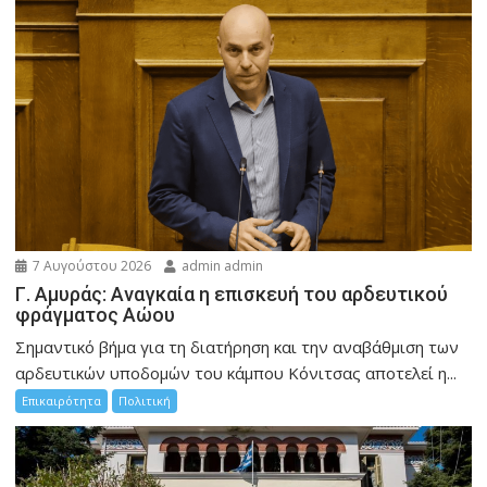
7 Αυγούστου 2026
admin admin
Γ. Αμυράς: Αναγκαία η επισκευή του αρδευτικού
φράγματος Αώου
Σημαντικό βήμα για τη διατήρηση και την αναβάθμιση των
αρδευτικών υποδομών του κάμπου Κόνιτσας αποτελεί η...
Επικαιρότητα
Πολιτική