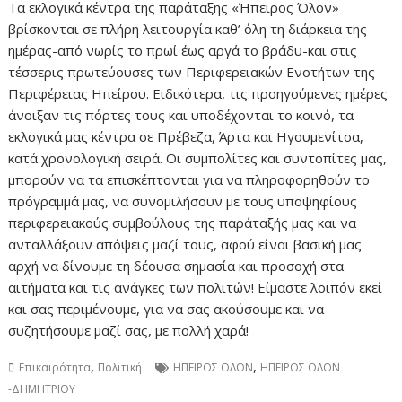
Τα εκλογικά κέντρα της παράταξης «Ήπειρος Όλον»
βρίσκονται σε πλήρη λειτουργία καθ’ όλη τη διάρκεια της
ημέρας-από νωρίς το πρωί έως αργά το βράδυ-και στις
τέσσερις πρωτεύουσες των Περιφερειακών Ενοτήτων της
Περιφέρειας Ηπείρου. Ειδικότερα, τις προηγούμενες ημέρες
άνοιξαν τις πόρτες τους και υποδέχονται το κοινό, τα
εκλογικά μας κέντρα σε Πρέβεζα, Άρτα και Ηγουμενίτσα,
κατά χρονολογική σειρά. Οι συμπολίτες και συντοπίτες μας,
μπορούν να τα επισκέπτονται για να πληροφορηθούν το
πρόγραμμά μας, να συνομιλήσουν με τους υποψηφίους
περιφερειακούς συμβούλους της παράταξής μας και να
ανταλλάξουν απόψεις μαζί τους, αφού είναι βασική μας
αρχή να δίνουμε τη δέουσα σημασία και προσοχή στα
αιτήματα και τις ανάγκες των πολιτών! Είμαστε λοιπόν εκεί
και σας περιμένουμε, για να σας ακούσουμε και να
συζητήσουμε μαζί σας, με πολλή χαρά!
,
,
Επικαιρότητα
Πολιτική
ΗΠΕΙΡΟΣ ΟΛΟΝ
ΗΠΕΙΡΟΣ ΟΛΟΝ
-ΔΗΜΗΤΡΙΟΥ