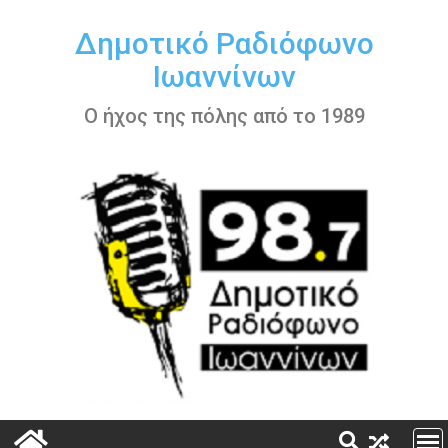
Περάστε
στο
Δημοτικό Ραδιόφωνο
περιεχόμενο
Ιωαννίνων
Ο ήχος της πόλης από το 1989