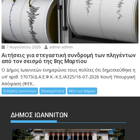
7 Αυγούστου 2026
admin admin
Αιτήσεις για στεγαστική συνδρομή των πληγέντων
από τον σεισμό της 8ης Μαρτίου
Ο Δήμος Ιωαννιτών ενημερώνει τους πολίτες ότι δημοσιεύθηκε η
υπ’ αριθ. 57073/Δ.Α.Ε.Φ.Κ.-Κ.Ε./Α325/16-07-2026 Κοινή Υπουργική
Απόφαση (ΦΕΚ...
Ειδήσεις Ιωαννίνων
Επικαιρότητα
Νέα των Δήμων
ΔΗΜΟΣ ΙΩΑΝΝΙΤΩΝ