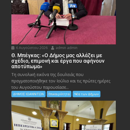
6 Αυγούστου 2026
admin admin
Θ. Μπέγκας: «Ο Δήμος μας αλλάζει με
σχέδιο, επιμονή και έργα που αφήνουν
αποτύπωμα»
Τη συνολική εικόνα της δουλειάς που
πραγματοποιήθηκε τον Ιούλιο και τις πρώτες ημέρες
του Αυγούστου παρουσίασε...
ΔΗΜΟΣ ΙΩΑΝΝΙΤΩΝ
Επικαιρότητα
Νέα των Δήμων