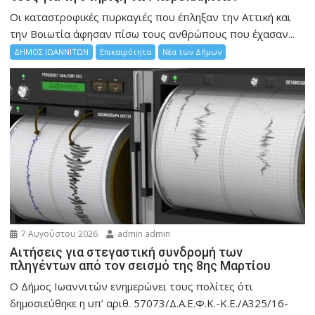
Οι καταστροφικές πυρκαγιές που έπληξαν την Αττική και
την Bοιωτία άφησαν πίσω τους ανθρώπους που έχασαν...
ΔΗΜΟΣ ΙΩΑΝΝΙΤΩΝ
Επικαιρότητα
Νέα των Δήμων
7 Αυγούστου 2026
admin admin
Αιτήσεις για στεγαστική συνδρομή των
πληγέντων από τον σεισμό της 8ης Μαρτίου
Ο Δήμος Ιωαννιτών ενημερώνει τους πολίτες ότι
δημοσιεύθηκε η υπ’ αριθ. 57073/Δ.Α.Ε.Φ.Κ.-Κ.Ε./Α325/16-