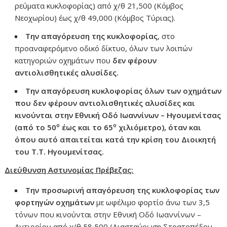
ρεύματα κυκλοφορίας) από χ/θ 21,500 (Κόμβος
Νεοχωρίου) έως χ/θ 49,000 (Κόμβος Τύριας).
Την απαγόρευση της κυκλοφορίας
, στο
προαναφερόμενο οδικό δίκτυο, όλων των λοιπών
κατηγοριών οχημάτων που
δεν φέρουν
αντιολισθητικές αλυσίδες.
Την απαγόρευση κυκλοφορίας
όλων των οχημάτων
που δεν φέρουν αντιολισθητικές αλυσίδες και
κινούνται στην Εθνική Οδό Ιωαννίνων – Ηγουμενίτσας
ο
ο
(από το 50
έως και το 65
χιλιόμετρο), όταν και
όπου αυτό απαιτείται κατά την κρίση του Διοικητή
του Τ.Τ. Ηγουμενίτσας.
Διεύθυνση Αστυνομίας
Πρέβεζας:
Την προσωρινή απαγόρευση της κυκλοφορίας των
φορτηγών οχημάτων
με ωφέλιμο φορτίο άνω των 3,5
τόνων που κινούνται στην Εθνική Οδό Ιωαννίνων –
Αντιρρίου από χ/θ 58,500 (Διασταύρωση Στρατοπέδου