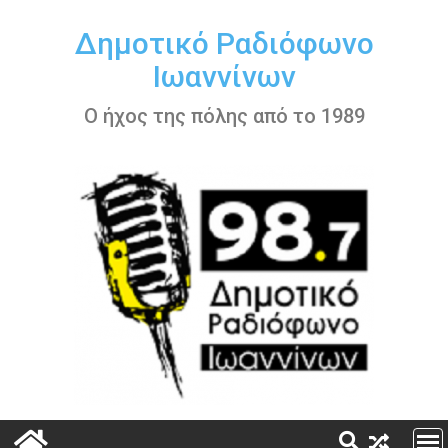
Περάστε
στο
Δημοτικό Ραδιόφωνο
περιεχόμενο
Ιωαννίνων
Ο ήχος της πόλης από το 1989