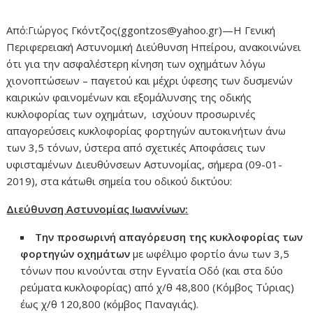
Από:Γιώργος Γκόντζος(ggontzos@yahoo.gr)—Η Γενική
Περιφερειακή Αστυνομική Διεύθυνση Ηπείρου, ανακοινώνει
ότι για την ασφαλέστερη κίνηση των οχημάτων λόγω
χιονοπτώσεων – παγετού και μέχρι ύφεσης των δυσμενών
καιρικών φαινομένων και εξομάλυνσης της οδικής
κυκλοφορίας των οχημάτων, ισχύουν προσωρινές
απαγορεύσεις κυκλοφορίας φορτηγών αυτοκινήτων άνω
των 3,5 τόνων, ύστερα από σχετικές Αποφάσεις των
υφισταμένων Διευθύνσεων Αστυνομίας, σήμερα (09-01-
2019), στα κάτωθι σημεία του οδικού δικτύου:
Διεύθυνση Αστυνομίας
Ιωαννίνων
:
Την προσωρινή απαγόρευση της κυκλοφορίας των
φορτηγών οχημάτων
με ωφέλιμο φορτίο άνω των 3,5
τόνων που κινούνται στην Εγνατία Οδό (και στα δύο
ρεύματα κυκλοφορίας) από χ/θ 48,800 (Κόμβος Τύριας)
έως χ/θ 120,800 (κόμβος Παναγιάς).