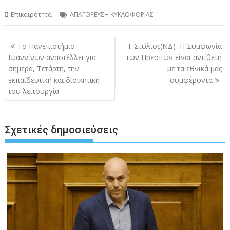
Επικαιρότητα
ΑΠΑΓΟΡΕΥΣΗ ΚΥΚΛΟΦΟΡΙΑΣ
Πλοήγηση
Το Πανεπιστήμιο
Γ.Στύλιος(ΝΔ)–Η Συμφωνία
άρθρων
Ιωαννίνων αναστέλλει για
των Πρεσπών είναι αντίθετη
σήμερα, Τετάρτη, την
με τα εθνικά μας
εκπαιδευτική και διοικητική
συμφέροντα
του λειτουργία
Σχετικές δημοσιεύσεις