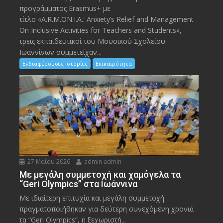
προγράμματος Erasmus+ με
τίτλο «A.R.M.ON.I.A.: Anxiety’s Relief and Management
On Inclusive Activities for Teachers and Students»,
τρεις εκπαιδευτικοί του Μουσικού Σχολείου
Ιωαννίνων συμμετείχαν...
Ενδιαφέρουσες Ιστορίες
Επικαιρότητα
27 Μαΐου 2026
admin admin
Με μεγάλη συμμετοχή και χαμόγελα τα
“Geri Olympics” στα Ιωάννινα
Με ιδιαίτερη επιτυχία και μεγάλη συμμετοχή
πραγματοποιήθηκαν για δεύτερη συνεχόμενη χρονιά
τα “Geri Olympics”, η ξεχωριστή...