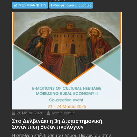
ΔΗΜΟΣ ΙΩΑΝΝΙΤΩΝ
Ενδιαφέρουσες Ιστορίες
20 Μαΐου 2026
admin admin
Στο Δελβινάκι η 3η Διεπιστημονική
Συνάντηση Βυζαντινολόγων
Η σταθερή επένδυση του Δήμου Πωγωνίου στην