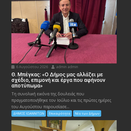
6 Αυγούστου 2026
admin admin
Θ. Μπέγκας: «Ο Δήμος μας αλλάζει με
σχέδιο, επιμονή και έργα που αφήνουν
αποτύπωμα»
Τη συνολική εικόνα της δουλειάς που
πραγματοποιήθηκε τον Ιούλιο και τις πρώτες ημέρες
του Αυγούστου παρουσίασε...
ΔΗΜΟΣ ΙΩΑΝΝΙΤΩΝ
Επικαιρότητα
Νέα των Δήμων