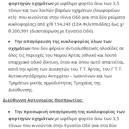
φορτηγών οχημάτων
με ωφέλιμο φορτίο άνω των 3,5
τόνων και των λοιπών βαρέων οχημάτων (λεωφορείων
κτλ) που κινούνται στην Ιόνια Οδό (και στα δύο ρεύματα
κυκλοφορίας) από χ/θ 154,243 (ΣΕΑ Φιλιππιάδας) έως χ/
θ 200,991 (διασταύρωση με Εγνατία Οδό).
Την απαγόρευση της κυκλοφορίας όλων των
οχημάτων
που δεν φέρουν αντιολισθητικές αλυσίδες σε
όλες τις περιοχές του Νομού Άρτας (εθνικό και λοιπό
επαρχιακό οδικό δίκτυο), όταν και όπου αυτό απαιτείται,
κατά την κρίση των Διοικητών του Τ.Τ. Άρτας, του Γ΄ Τ.Τ.
Αυτοκινητόδρομου Αντιρρίου – Ιωαννίνων και των
Τμημάτων μικτής αρμοδιότητας Τροχαίας της
Διεύθυνσης.
Διεύθυνση Αστυνομίας
Θεσπρωτίας:
Την προσωρινή απαγόρευση της κυκλοφορίας των
φορτηγών οχημάτων
με ωφέλιμο φορτίο άνω των 3,5
τόνων που κινούνται στην Εγνατία Οδό (και στα δύο