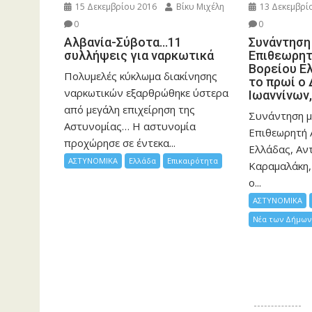
15 Δεκεμβρίου 2016
Βίκυ Μιχέλη
13 Δεκεμβρί
0
0
Αλβανία-Σύβοτα…11
Συνάντηση 
συλλήψεις για ναρκωτικά
Επιθεωρητ
Βορείου Ελ
Πολυμελές κύκλωμα διακίνησης
το πρωί ο
ναρκωτικών εξαρθρώθηκε ύστερα
Ιωαννίνων
από μεγάλη επιχείρηση της
Συνάντηση μ
Αστυνομίας… Η αστυνομία
Επιθεωρητή 
προχώρησε σε έντεκα...
Ελλάδας, Αν
ΑΣΤΥΝΟΜΙΚΑ
Ελλάδα
Επικαιρότητα
Καραμαλάκη,
ο...
ΑΣΤΥΝΟΜΙΚΑ
Νέα των Δήμων