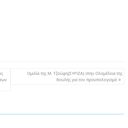
ος
Ομιλία της Μ. Τζούφη(ΣΥΡΙΖΑ) στην Ολομέλεια της
ήτων
Βουλής για τον προϋπολογισμό