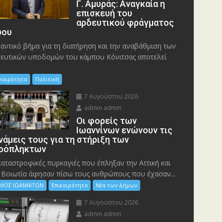
Γ. Αμυράς: Αναγκαία η
επισκευή του
αρδευτικού φράγματος
ου
αντικό βήμα για τη διατήρηση και την αναβάθμιση των
ευτικών υποδομών του κάμπου Κόνιτσας αποτελεί
ικαιρότητα
Πολιτική
7 Αυγούστου 2026
admin admin
Οι φορείς των
Ιωαννίνων ενώνουν τις
νάμεις τους για τη στήριξη των
ρόπληκτων
καταστροφικές πυρκαγιές που έπληξαν την Αττική και
 Bοιωτία άφησαν πίσω τους ανθρώπους που έχασαν...
ΜΟΣ ΙΩΑΝΝΙΤΩΝ
Επικαιρότητα
Νέα των Δήμων
7 Αυγούστου 2026
admin admin