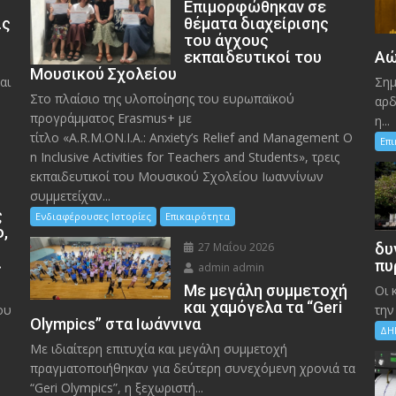
Eπιμορφώθηκαν σε
ις
θέματα διαχείρισης
του άγχους
εκπαιδευτικοί του
Αώ
Μουσικού Σχολείου
αι
Σημ
Στο πλαίσιο της υλοποίησης του ευρωπαϊκού
αρδ
προγράμματος Erasmus+ με
η...
τίτλο «A.R.M.ON.I.A.: Anxiety’s Relief and Management O
Επ
n Inclusive Activities for Teachers and Students», τρεις
εκπαιδευτικοί του Μουσικού Σχολείου Ιωαννίνων
συμμετείχαν...
ς
Ενδιαφέρουσες Ιστορίες
Επικαιρότητα
ο,
27 Μαΐου 2026
δυ
»
πυ
admin admin
Με μεγάλη συμμετοχή
Οι 
και χαμόγελα τα “Geri
ου
την
Olympics” στα Ιωάννινα
ΔΗ
Με ιδιαίτερη επιτυχία και μεγάλη συμμετοχή
πραγματοποιήθηκαν για δεύτερη συνεχόμενη χρονιά τα
“Geri Olympics”, η ξεχωριστή...