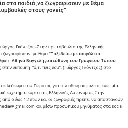
α στα παιδιά ,να ζωγραφίσουν με θέμα
Συμβουλές στους γονείς”
Γιώργος Γκόντζος–Στην πρωτοβουλία της Ελληνικής
να ζωγραφίσουν με θέμα
“Ταξιδεύω με ασφάλεια
ηκε η
Αθηνά Βαγγελή ,υπεύθυνη του Γραφείου Τύπου
 στην εκπομπή “ό,τι πεις εσύ”, (Γιώργος Γκόντζος) στο
σε λεύκωμα του Σώματος για την οδική ασφάλεια ,ενώ μία
ική ευχετήρια κάρτα της Ελληνικής Αστυνομίας.Στην
ς από 6 έως 12 ετών και οι ζωγραφιές πρέπει να αποσταλούν
almedia@ gmail.com και μέσω προσωπικού μηνύματος στα social