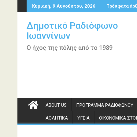
Περάστε
Κυριακή, 9 Αυγούστου, 2026
Πρόσφατα άρ
στο
περιεχόμενο
Δημοτικό Ραδιόφωνο
Ιωαννίνων
Ο ήχος της πόλης από το 1989
ABOUT US
ΠΡΌΓΡΑΜΜΑ ΡΑΔΙΟΦΏΝΟΥ
ΑΘΛΗΤΙΚΆ
ΥΓΕΊΑ
ΟΙΚΟΝΟΜΙΚΆ ΣΤΟΙ