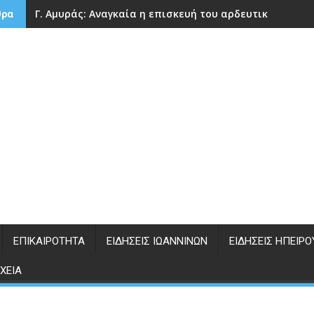
Γ. Αμυράς: Αναγκαία η επισκευή του αρδευτικού φράγ
θρα
ΕΠΙΚΑΙΡΌΤΗΤΑ
ΕΙΔΉΣΕΙΣ ΙΩΑΝΝΊΝΩΝ
ΕΙΔΉΣΕΙΣ ΗΠΕΊΡΟ
ΧΕΊΑ