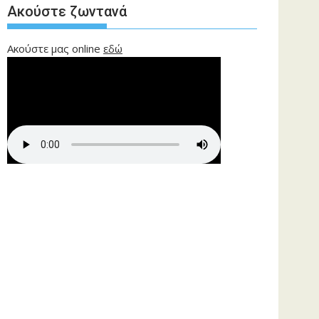
Ακούστε ζωντανά
Ακούστε μας online
εδώ