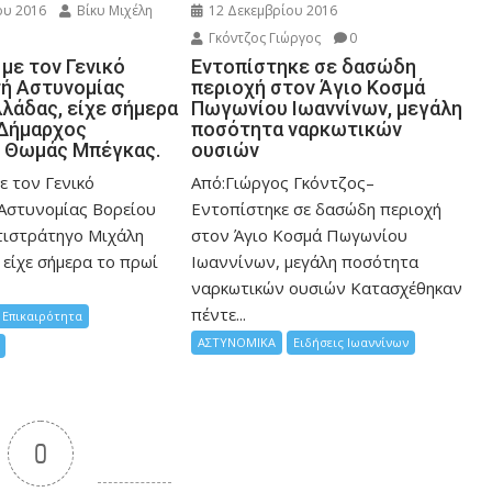
ου 2016
Βίκυ Μιχέλη
12 Δεκεμβρίου 2016
Γκόντζος Γιώργος
0
με τον Γενικό
Εντοπίστηκε σε δασώδη
ή Αστυνομίας
περιοχή στον Άγιο Κοσμά
λάδας, είχε σήμερα
Πωγωνίου Ιωαννίνων, μεγάλη
 Δήμαρχος
ποσότητα ναρκωτικών
, Θωμάς Μπέγκας.
ουσιών
ε τον Γενικό
Από:Γιώργος Γκόντζος–
Αστυνομίας Βορείου
Εντοπίστηκε σε δασώδη περιοχή
τιστράτηγο Μιχάλη
στον Άγιο Κοσμά Πωγωνίου
 είχε σήμερα το πρωί
Ιωαννίνων, μεγάλη ποσότητα
ναρκωτικών ουσιών Κατασχέθηκαν
πέντε...
Επικαιρότητα
ΑΣΤΥΝΟΜΙΚΑ
Ειδήσεις Ιωαννίνων
0