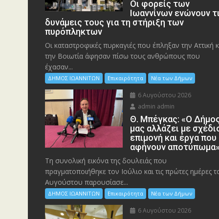
Οι φορείς των
Ιωαννίνων ενώνουν τ
δυνάμεις τους για τη στήριξη των
πυρόπληκτων
Οι καταστροφικές πυρκαγιές που έπληξαν την Αττική κ
την Bοιωτία άφησαν πίσω τους ανθρώπους που
έχασαν...
ΔΗΜΟΣ ΙΩΑΝΝΙΤΩΝ
Επικαιρότητα
Νέα των Δήμων
6 Αυγούστου 2026
admin admin
Θ. Μπέγκας: «Ο Δήμο
μας αλλάζει με σχέδι
επιμονή και έργα που
αφήνουν αποτύπωμα
Τη συνολική εικόνα της δουλειάς που
πραγματοποιήθηκε τον Ιούλιο και τις πρώτες ημέρες τ
Αυγούστου παρουσίασε...
ΔΗΜΟΣ ΙΩΑΝΝΙΤΩΝ
Επικαιρότητα
Νέα των Δήμων
6 Αυγούστου 2026