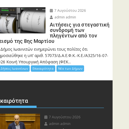
7 Αυγούστου 2026
admin admin
Αιτήσεις για στεγαστική
συνδρομή των
πληγέντων από τον
εισμό της 8ης Μαρτίου
 Δήμος Ιωαννιτών ενημερώνει τους πολίτες ότι
μοσιεύθηκε η υπ’ αριθ. 57073/Δ.Α.Ε.Φ.Κ.-Κ.Ε./Α325/16-07-
026 Κοινή Υπουργική Απόφαση (ΦΕΚ...
ιδήσεις Ιωαννίνων
Επικαιρότητα
Νέα των Δήμων
ικαιρότητα
7 Αυγούστου 2026
admin admin