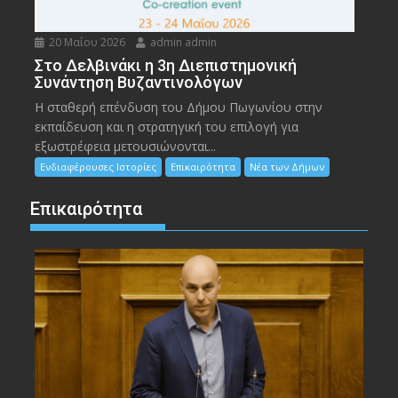
20 Μαΐου 2026
admin admin
Στο Δελβινάκι η 3η Διεπιστημονική
Συνάντηση Βυζαντινολόγων
Η σταθερή επένδυση του Δήμου Πωγωνίου στην
εκπαίδευση και η στρατηγική του επιλογή για
εξωστρέφεια μετουσιώνονται...
Ενδιαφέρουσες Ιστορίες
Επικαιρότητα
Νέα των Δήμων
Επικαιρότητα