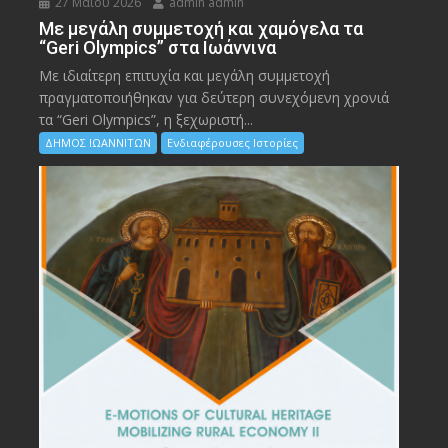
27 Μαΐου 2026
admin admin
Με μεγάλη συμμετοχή και χαμόγελα τα
“Geri Olympics” στα Ιωάννινα
Με ιδιαίτερη επιτυχία και μεγάλη συμμετοχή
πραγματοποιήθηκαν για δεύτερη συνεχόμενη χρονιά
τα “Geri Olympics”, η ξεχωριστή...
ΔΗΜΟΣ ΙΩΑΝΝΙΤΩΝ
Ενδιαφέρουσες Ιστορίες