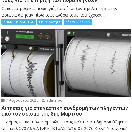
τους για τη στήριξη των πυρόπληκτων
Οι καταστροφικές πυρκαγιές που έπληξαν την Αττική και την
Bοιωτία άφησαν πίσω τους ανθρώπους που έχασαν...
ΔΗΜΟΣ ΙΩΑΝΝΙΤΩΝ
Επικαιρότητα
Νέα των Δήμων
7 Αυγούστου 2026
admin admin
Αιτήσεις για στεγαστική συνδρομή των πληγέντων
από τον σεισμό της 8ης Μαρτίου
Ο Δήμος Ιωαννιτών ενημερώνει τους πολίτες ότι δημοσιεύθηκε η
υπ’ αριθ. 57073/Δ.Α.Ε.Φ.Κ.-Κ.Ε./Α325/16-07-2026 Κοινή Υπουργική