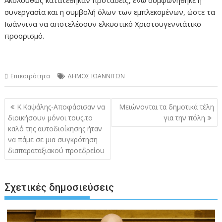
Ακολούθως κατατέθηκαν προτάσεις, ενώ συμφωνήθηκε η
συνεργασία και η συμβολή όλων των εμπλεκομένων, ώστε τα
Ιωάννινα να αποτελέσουν ελκυστικό Χριστουγεννιάτικο
προορισμό.
Επικαιρότητα
ΔΗΜΟΣ ΙΩΑΝΝΙΤΩΝ
Πλοήγηση
Κ.Καψάλης-Αποφάσισαν να
Μειώνονται τα δημοτικά τέλη
άρθρων
διοικήσουν μόνοι τους,το
για την πόλη
καλό της αυτοδιοίκησης ήταν
να πάμε σε μια συγκρότηση
διαπαραταξιακού προεδρείου
Σχετικές δημοσιεύσεις