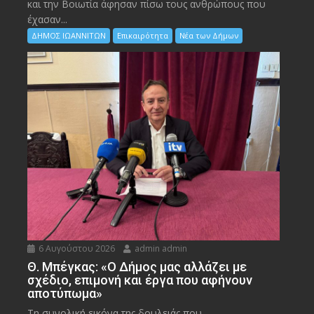
και την Bοιωτία άφησαν πίσω τους ανθρώπους που
έχασαν...
ΔΗΜΟΣ ΙΩΑΝΝΙΤΩΝ
Επικαιρότητα
Νέα των Δήμων
6 Αυγούστου 2026
admin admin
Θ. Μπέγκας: «Ο Δήμος μας αλλάζει με
σχέδιο, επιμονή και έργα που αφήνουν
αποτύπωμα»
Τη συνολική εικόνα της δουλειάς που