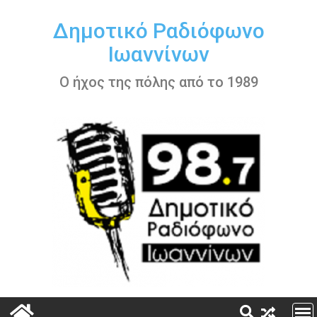
Περάστε
στο
Δημοτικό Ραδιόφωνο
περιεχόμενο
Ιωαννίνων
Ο ήχος της πόλης από το 1989