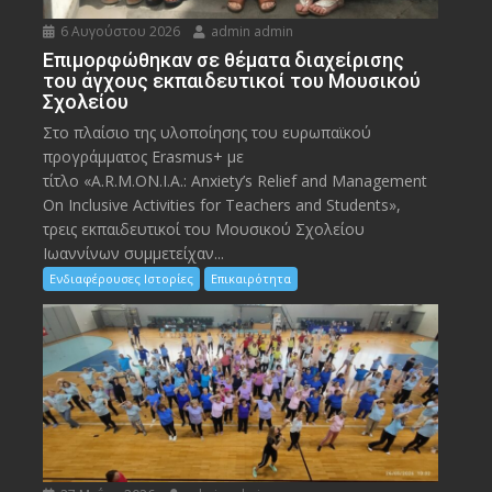
6 Αυγούστου 2026
admin admin
Eπιμορφώθηκαν σε θέματα διαχείρισης
του άγχους εκπαιδευτικοί του Μουσικού
Σχολείου
Στο πλαίσιο της υλοποίησης του ευρωπαϊκού
προγράμματος Erasmus+ με
τίτλο «A.R.M.ON.I.A.: Anxiety’s Relief and Management
On Inclusive Activities for Teachers and Students»,
τρεις εκπαιδευτικοί του Μουσικού Σχολείου
Ιωαννίνων συμμετείχαν...
Ενδιαφέρουσες Ιστορίες
Επικαιρότητα