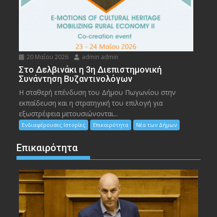
20 Μαΐου 2026
admin admin
Στο Δελβινάκι η 3η Διεπιστημονική
Συνάντηση Βυζαντινολόγων
Η σταθερή επένδυση του Δήμου Πωγωνίου στην
εκπαίδευση και η στρατηγική του επιλογή για
εξωστρέφεια μετουσιώνονται...
Ενδιαφέρουσες Ιστορίες
Επικαιρότητα
Νέα των Δήμων
Επικαιρότητα