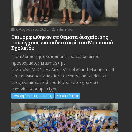
6 Αυγούστου 2026
admin admin
Eπιμορφώθηκαν σε θέματα διαχείρισης
του άγχους εκπαιδευτικοί του Μουσικού
Σχολείου
Στο πλαίσιο της υλοποίησης του ευρωπαϊκού
προγράμματος Erasmus+ με
τίτλο «A.R.M.ON.I.A.: Anxiety’s Relief and Management
On Inclusive Activities for Teachers and Students»,
τρεις εκπαιδευτικοί του Μουσικού Σχολείου
Ιωαννίνων συμμετείχαν...
Ενδιαφέρουσες Ιστορίες
Επικαιρότητα