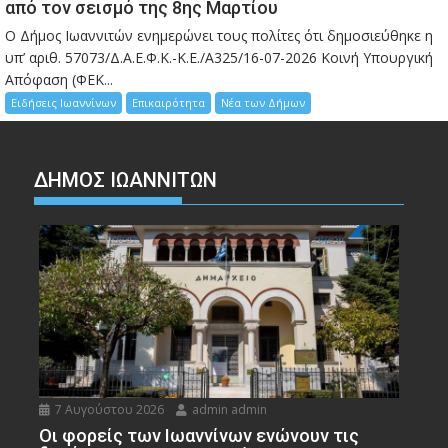
από τον σεισμό της 8ης Μαρτίου
Ο Δήμος Ιωαννιτών ενημερώνει τους πολίτες ότι δημοσιεύθηκε η
υπ’ αριθ. 57073/Δ.Α.Ε.Φ.Κ.-Κ.Ε./Α325/16-07-2026 Κοινή Υπουργική
Απόφαση (ΦΕΚ...
Ειδήσεις Ιωαννίνων
Επικαιρότητα
Νέα των Δήμων
ΔΗΜΟΣ ΙΩΑΝΝΙΤΩΝ
7 Αυγούστου 2026
admin admin
Οι φορείς των Ιωαννίνων ενώνουν τις