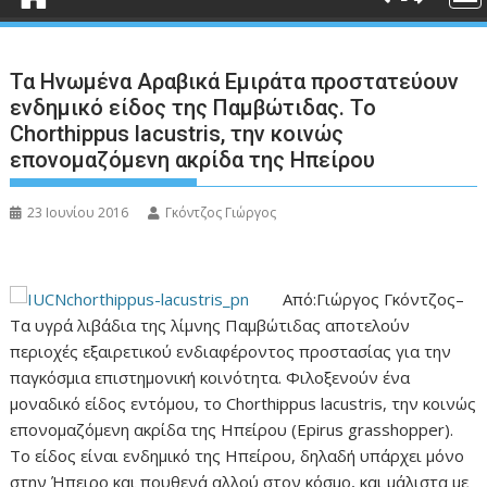
Τα Ηνωμένα Αραβικά Εμιράτα προστατεύουν
ενδημικό είδος της Παμβώτιδας. Το
Chorthippus lacustris, την κοινώς
επονομαζόμενη ακρίδα της Ηπείρου
23 Ιουνίου 2016
Γκόντζος Γιώργος
Από:Γιώργος Γκόντζος–
Τα υγρά λιβάδια της λίμνης Παμβώτιδας αποτελούν
περιοχές εξαιρετικού ενδιαφέροντος προστασίας για την
παγκόσμια επιστημονική κοινότητα. Φιλοξενούν ένα
μοναδικό είδος εντόμου, το Chorthippus lacustris, την κοινώς
επονομαζόμενη ακρίδα της Ηπείρου (Epirus grasshopper).
Το είδος είναι ενδημικό της Ηπείρου, δηλαδή υπάρχει μόνο
στην Ήπειρο και πουθενά αλλού στον κόσμο, και μάλιστα με