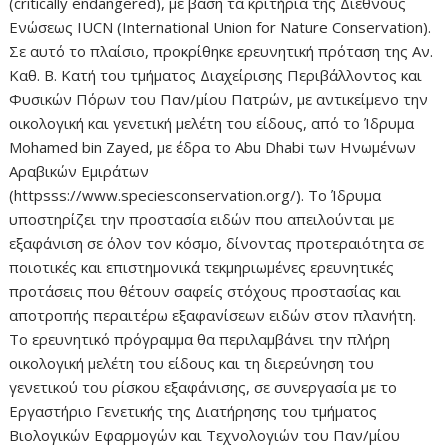
(critically endangered), με βάση τα κριτήρια της Διεθνούς
Ενώσεως IUCN (International Union for Nature Conservation).
Σε αυτό το πλαίσιο, προκρίθηκε ερευνητική πρόταση της Αν.
Καθ. Β. Κατή του τμήματος Διαχείρισης Περιβάλλοντος και
Φυσικών Πόρων του Παν/μίου Πατρών, με αντικείμενο την
οικολογική και γενετική μελέτη του είδους, από το Ίδρυμα
Mohamed bin Zayed, με έδρα το Abu Dhabi των Ηνωμένων
Αραβικών Εμιράτων
(httpsss://www.speciesconservation.org/). Το Ίδρυμα
υποστηρίζει την προστασία ειδών που απειλούνται με
εξαφάνιση σε όλον τον κόσμο, δίνοντας προτεραιότητα σε
ποιοτικές και επιστημονικά τεκμηριωμένες ερευνητικές
προτάσεις που θέτουν σαφείς στόχους προστασίας και
αποτροπής περαιτέρω εξαφανίσεων ειδών στον πλανήτη.
Το ερευνητικό πρόγραμμα θα περιλαμβάνει την πλήρη
οικολογική μελέτη του είδους και τη διερεύνηση του
γενετικού του ρίσκου εξαφάνισης, σε συνεργασία με το
Εργαστήριο Γενετικής της Διατήρησης του τμήματος
Βιολογικών Εφαρμογών και Τεχνολογιών του Παν/μίου