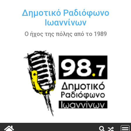
Περάστε
στο
Δημοτικό Ραδιόφωνο
περιεχόμενο
Ιωαννίνων
Ο ήχος της πόλης από το 1989