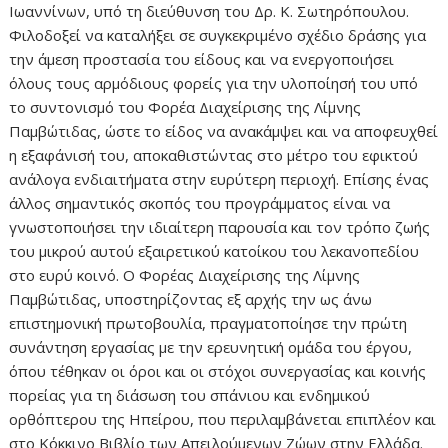
Ιωαννίνων, υπό τη διεύθυνση του Δρ. Κ. Σωτηρόπουλου.
Φιλοδοξεί να καταλήξει σε συγκεκριμένο σχέδιο δράσης για
την άμεση προστασία του είδους και να ενεργοποιήσει
όλους τους αρμόδιους φορείς για την υλοποίησή του υπό
το συντονισμό του Φορέα Διαχείρισης της Λίμνης
Παμβώτιδας, ώστε το είδος να ανακάμψει και να αποφευχθεί
η εξαφάνισή του, αποκαθιστώντας στο μέτρο του εφικτού
ανάλογα ενδιαιτήματα στην ευρύτερη περιοχή. Επίσης ένας
άλλος σημαντικός σκοπός του προγράμματος είναι να
γνωστοποιήσει την ιδιαίτερη παρουσία και τον τρόπο ζωής
του μικρού αυτού εξαιρετικού κατοίκου του λεκανοπεδίου
στο ευρύ κοινό. Ο Φορέας Διαχείρισης της Λίμνης
Παμβώτιδας, υποστηρίζοντας εξ αρχής την ως άνω
επιστημονική πρωτοβουλία, πραγματοποίησε την πρώτη
συνάντηση εργασίας με την ερευνητική ομάδα του έργου,
όπου τέθηκαν οι όροι και οι στόχοι συνεργασίας και κοινής
πορείας για τη διάσωση του σπάνιου και ενδημικού
ορθόπτερου της Ηπείρου, που περιλαμβάνεται επιπλέον και
στο Κόκκινο Βιβλίο των Απειλούμενων Ζώων στην Ελλάδα.