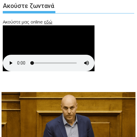
Ακούστε ζωντανά
Ακούστε μας online
εδώ