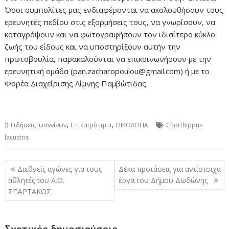
Όσοι συμπολίτες μας ενδιαφέρονται να ακολουθήσουν τους
ερευνητές πεδίου στις εξορμήσεις τους, να γνωρίσουν, να
καταγράψουν και να φωτογραφήσουν τον ιδιαίτερο κύκλο
ζωής του είδους και να υποστηρίξουν αυτήν την
πρωτοβουλία, παρακαλούνται να επικοινωνήσουν με την
ερευνητική ομάδα (pan.zacharopoulou@gmail.com) ή με το
Φορέα Διαχείρισης Λίμνης Παμβώτιδας.
,
,
Ειδήσεις Ιωαννίνων
Επικαιρότητα
ΟΙΚΟΛΟΓΙΑ
Chorthippus
lacustris
Πλοήγηση
Διεθνείς αγώνες για τους
Δέκα προτάσεις για αντίστοιχα
άρθρων
αθλητές του Α.Ο.
έργα του Δήμου Δωδώνης
ΣΠΑΡΤΑΚΟΣ.