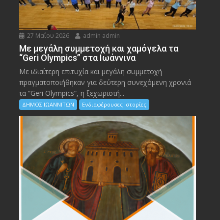
27 Μαΐου 2026
admin admin
Με μεγάλη συμμετοχή και χαμόγελα τα
“Geri Olympics” στα Ιωάννινα
Με ιδιαίτερη επιτυχία και μεγάλη συμμετοχή
πραγματοποιήθηκαν για δεύτερη συνεχόμενη χρονιά
τα “Geri Olympics”, η ξεχωριστή...
ΔΗΜΟΣ ΙΩΑΝΝΙΤΩΝ
Ενδιαφέρουσες Ιστορίες