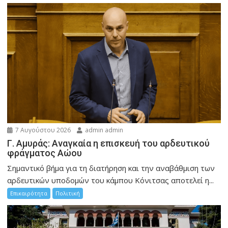
7 Αυγούστου 2026
admin admin
Γ. Αμυράς: Αναγκαία η επισκευή του αρδευτικού
φράγματος Αώου
Σημαντικό βήμα για τη διατήρηση και την αναβάθμιση των
αρδευτικών υποδομών του κάμπου Κόνιτσας αποτελεί η...
Επικαιρότητα
Πολιτική