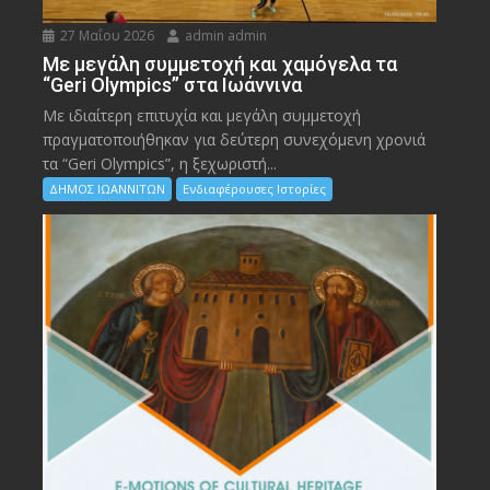
27 Μαΐου 2026
admin admin
Με μεγάλη συμμετοχή και χαμόγελα τα
“Geri Olympics” στα Ιωάννινα
Με ιδιαίτερη επιτυχία και μεγάλη συμμετοχή
πραγματοποιήθηκαν για δεύτερη συνεχόμενη χρονιά
τα “Geri Olympics”, η ξεχωριστή...
ΔΗΜΟΣ ΙΩΑΝΝΙΤΩΝ
Ενδιαφέρουσες Ιστορίες