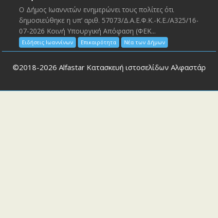
Ο Δήμος Ιωαννιτών ενημερώνει τους πολίτες ότι
δημοσιεύθηκε η υπ’ αριθ. 57073/Δ.Α.Ε.Φ.Κ.-Κ.Ε./Α325/16-
07-2026 Κοινή Υπουργική Απόφαση (ΦΕΚ...
Ειδήσεις Ιωαννίνων
Επικαιρότητα
Νέα των Δήμων
©2018-2026
Alfastar Κατασκευή ιστοσελίδων Αλφαστάρ