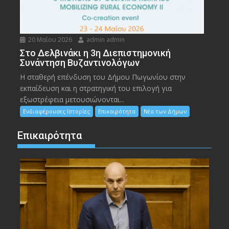
20 Μαΐου 2026
admin admin
Στο Δελβινάκι η 3η Διεπιστημονική
Συνάντηση Βυζαντινολόγων
Η σταθερή επένδυση του Δήμου Πωγωνίου στην
εκπαίδευση και η στρατηγική του επιλογή για
εξωστρέφεια μετουσιώνονται...
Ενδιαφέρουσες Ιστορίες
Επικαιρότητα
Νέα των Δήμων
Επικαιρότητα