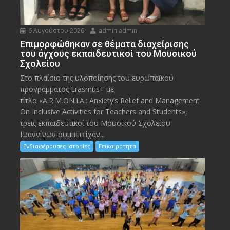
6 Αυγούστου 2026
admin admin
Eπιμορφώθηκαν σε θέματα διαχείρισης
του άγχους εκπαιδευτικοί του Μουσικού
Σχολείου
Στο πλαίσιο της υλοποίησης του ευρωπαϊκού
προγράμματος Erasmus+ με
τίτλο «A.R.M.ON.I.A.: Anxiety’s Relief and Management
On Inclusive Activities for Teachers and Students»,
τρεις εκπαιδευτικοί του Μουσικού Σχολείου
Ιωαννίνων συμμετείχαν...
Ενδιαφέρουσες Ιστορίες
Επικαιρότητα