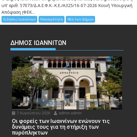
υπ’ αριθ. 57073/Δ.Α.Ε.Φ.Κ.-Κ.Ε./Α325/16-07-2026 Κοινή Υπουργική
Απόφαση (ΦΕΚ...
Ειδήσεις Ιωαννίνων
Επικαιρότητα
Νέα των Δήμων
ΔΗΜΟΣ ΙΩΑΝΝΙΤΩΝ
7 Αυγούστου 2026
admin admin
Οι φορείς των Ιωαννίνων ενώνουν τις
δυνάμεις τους για τη στήριξη των
πυρόπληκτων