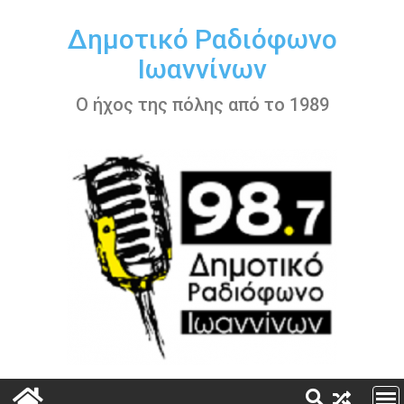
Περάστε
στο
Δημοτικό Ραδιόφωνο
περιεχόμενο
Ιωαννίνων
Ο ήχος της πόλης από το 1989