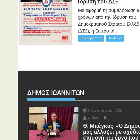
ίδρυση του ΔΣΕ
Με αφορμή τη συμπλήρωση 8
χρόνων από την ίδρυση του
Δημοκρατικού Στρατού Ελλάδ
(ΔΣΕ), η Επιτροπή...
Επικαιρότητα
Πολιτική
ΔΗΜΟΣ ΙΩΑΝΝΙΤΩΝ
6 Αυγούστου 2026
admin admin
Θ. Μπέγκας: «Ο Δήμο
μας αλλάζει με σχέδι
επιμονή και έργα που