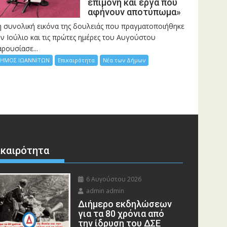
επιμονή και έργα που
αφήνουν αποτύπωμα»
η συνολική εικόνα της δουλειάς που πραγματοποιήθηκε
ν Ιούλιο και τις πρώτες ημέρες του Αυγούστου
ρουσίασε...
ΗΜΟΣ ΙΩΑΝΝΙΤΩΝ
Επικαιρότητα
Νέα των Δήμων
ικαιρότητα
6 Αυγούστου 2026
admin admin
Διήμερο εκδηλώσεων
για τα 80 χρόνια από
την ίδρυση του ΔΣΕ