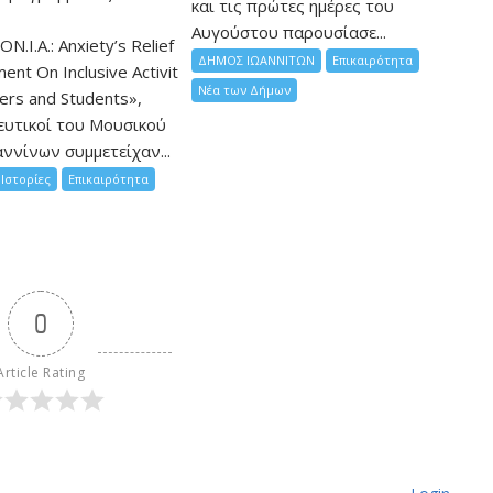
και τις πρώτες ημέρες του
Αυγούστου παρουσίασε...
ON.I.A.: Anxiety’s Relief
ΔΗΜΟΣ ΙΩΑΝΝΙΤΩΝ
Επικαιρότητα
nt On Inclusive Activit
Νέα των Δήμων
hers and Students»,
ευτικοί του Μουσικού
ννίνων συμμετείχαν...
Ιστορίες
Επικαιρότητα
0
Article Rating