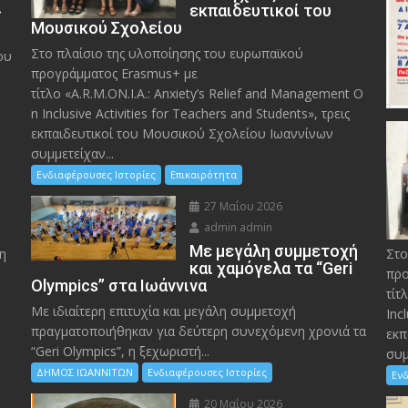
»
εκπαιδευτικοί του
Μουσικού Σχολείου
Στο πλαίσιο της υλοποίησης του ευρωπαϊκού
ου
προγράμματος Erasmus+ με
τίτλο «A.R.M.ON.I.A.: Anxiety’s Relief and Management O
n Inclusive Activities for Teachers and Students», τρεις
εκπαιδευτικοί του Μουσικού Σχολείου Ιωαννίνων
συμμετείχαν...
Ενδιαφέρουσες Ιστορίες
Επικαιρότητα
27 Μαΐου 2026
admin admin
Με μεγάλη συμμετοχή
η
Στο
και χαμόγελα τα “Geri
προ
Olympics” στα Ιωάννινα
τίτ
Με ιδιαίτερη επιτυχία και μεγάλη συμμετοχή
Inc
πραγματοποιήθηκαν για δεύτερη συνεχόμενη χρονιά τα
εκπ
“Geri Olympics”, η ξεχωριστή...
συμ
ΔΗΜΟΣ ΙΩΑΝΝΙΤΩΝ
Ενδιαφέρουσες Ιστορίες
Ενδ
20 Μαΐου 2026