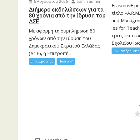
6 Αυγούστου 2026
admin admin
Erasmus+ με
Διήμερο εκδηλώσεων για τα
τίτλο «A.R.M.
80 χρόνια από την ίδρυση του
and Manageme
ΔΣΕ
ies for Teac
Με αφορμή τη συμπλήρωση 80
τρεις εκπαιδ
χρόνων από την ίδρυση του
Σχολείου Ιωα
Δημοκρατικού Στρατού Ελλάδας
Ενδιαφέρουσες 
(ΔΣΕ), η Επιτροπή...
Επικαιρότητα
Πολιτική