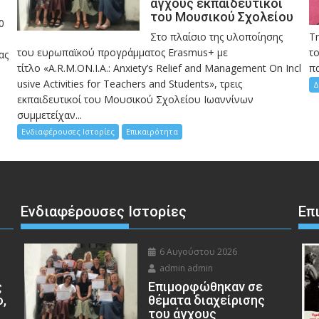
άγχους εκπαιδευτικοί
του Μουσικού Σχολείου
0
Στο πλαίσιο της υλοποίησης
Τ
του ευρωπαϊκού προγράμματος Erasmus+ με
το
ας
τίτλο «A.R.M.ON.I.A.: Anxiety’s Relief and Management On Incl
πα
usive Activities for Teachers and Students», τρεις
Δ
εκπαιδευτικοί του Μουσικού Σχολείου Ιωαννίνων
συμμετείχαν...
Ενδιαφέρουσες Ιστορίες
Επικαιρότητα
Ενδιαφέρουσες Ιστορίες
Επ
6 Αυγούστου 2026
admin admin
ς
Eπιμορφώθηκαν σε
ο,
θέματα διαχείρισης
του άγχους