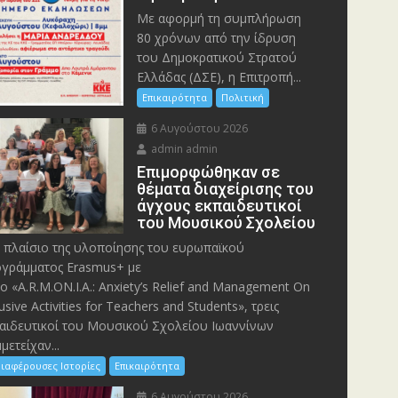
Με αφορμή τη συμπλήρωση
80 χρόνων από την ίδρυση
του Δημοκρατικού Στρατού
Ελλάδας (ΔΣΕ), η Επιτροπή...
Επικαιρότητα
Πολιτική
6 Αυγούστου 2026
admin admin
Eπιμορφώθηκαν σε
θέματα διαχείρισης του
άγχους εκπαιδευτικοί
του Μουσικού Σχολείου
 πλαίσιο της υλοποίησης του ευρωπαϊκού
γράμματος Erasmus+ με
λο «A.R.M.ON.I.A.: Anxiety’s Relief and Management On
lusive Activities for Teachers and Students», τρεις
αιδευτικοί του Μουσικού Σχολείου Ιωαννίνων
μετείχαν...
ιαφέρουσες Ιστορίες
Επικαιρότητα
6 Αυγούστου 2026