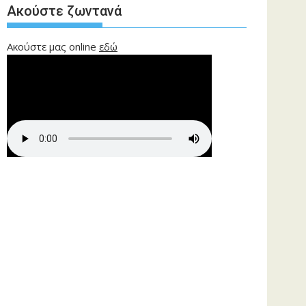
Ακούστε ζωντανά
Ακούστε μας online
εδώ