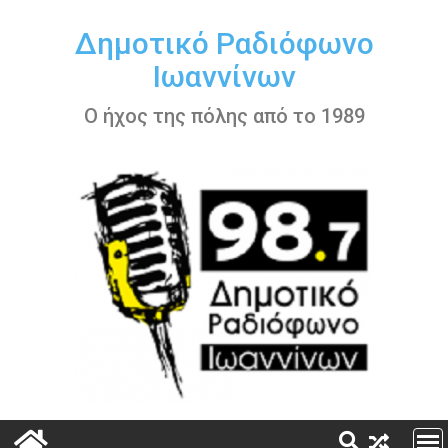
Περάστε
στο
Δημοτικό Ραδιόφωνο
περιεχόμενο
Ιωαννίνων
Ο ήχος της πόλης από το 1989