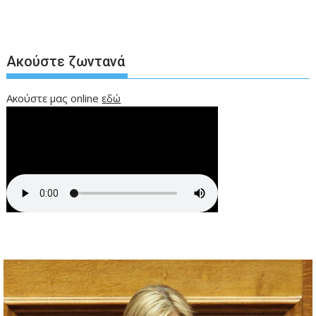
Ακούστε ζωντανά
Ακούστε μας online
εδώ