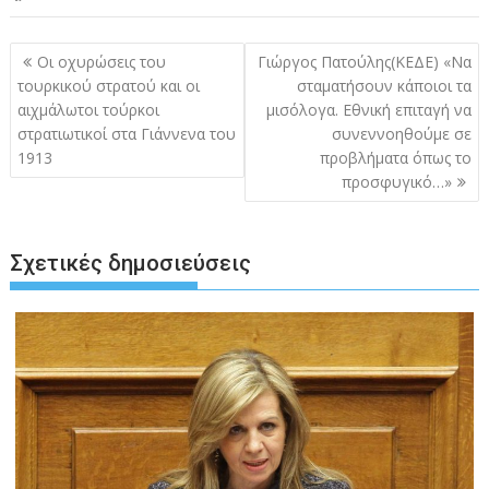
Πλοήγηση
Οι οχυρώσεις του
Γιώργος Πατούλης(ΚΕΔΕ) «Να
άρθρων
τουρκικού στρατού και οι
σταματήσουν κάποιοι τα
αιχμάλωτοι τούρκοι
μισόλογα. Εθνική επιταγή να
στρατιωτικοί στα Γιάννενα του
συνεννοηθούμε σε
1913
προβλήματα όπως το
προσφυγικό…»
Σχετικές δημοσιεύσεις