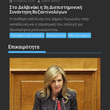
20 Μαΐου 2026
admin admin
Στο Δελβινάκι η 3η Διεπιστημονική
Συνάντηση Βυζαντινολόγων
Η σταθερή επένδυση του Δήμου Πωγωνίου στην
εκπαίδευση και η στρατηγική του επιλογή για
εξωστρέφεια μετουσιώνονται...
Ενδιαφέρουσες Ιστορίες
Επικαιρότητα
Νέα των Δήμων
Επικαιρότητα