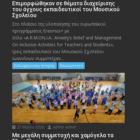
Eπιμορφώθηκαν σε θέματα διαχείρισης
του άγχους εκπαιδευτικοί του Μουσικού
Σχολείου
Στο πλαίσιο της υλοποίησης του ευρωπαϊκού
προγράμματος Erasmus+ με
τίτλο «A.R.M.ON.I.A.: Anxiety’s Relief and Management
On Inclusive Activities for Teachers and Students»,
τρεις εκπαιδευτικοί του Μουσικού Σχολείου
Ιωαννίνων συμμετείχαν...
Ενδιαφέρουσες Ιστορίες
Επικαιρότητα
27 Μαΐου 2026
admin admin
Με μεγάλη συμμετοχή και χαμόγελα τα