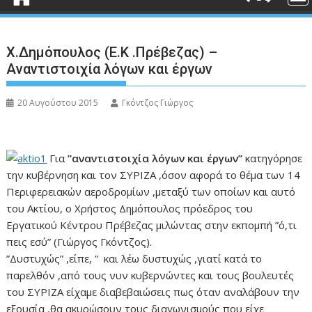
Χ.Δημόπουλος (Ε.Κ .Πρέβεζας) –
Αναντιστοιχία λόγων και έργων
20 Αυγούστου 2015
Γκόντζος Γιώργος
Για
”αναντιστοιχία λόγων και έργων”
κατηγόρησε
την κυβέρνηση και τον ΣΥΡΙΖΑ ,όσον αφορά το θέμα των 14
Περιφερειακών αεροδρομίων ,μεταξύ των οποίων και αυτό
του Ακτίου, ο Χρήστος Δημόπουλος πρόεδρος του
Εργατικού Κέντρου Πρέβεζας μιλώντας στην εκπομπή ”ό,τι
πεις εσύ” (Γιώργος Γκόντζος).
”Δυστυχώς” ,είπε, ” και λέω δυστυχώς ,γιατί κατά το
παρελθόν ,από τους νυν κυβερνώντες και τους βουλευτές
του ΣΥΡΙΖΑ είχαμε διαβεβαιώσεις πως όταν αναλάβουν την
εξουσία ,θα ακυρώσουν τους διαγωνισμούς που είχε