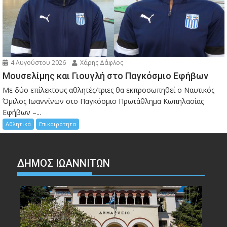
4 Αυγούστου 2026
Χάρης Δάφλος
Μουσελίμης και Γιουγλή στο Παγκόσμιο Εφήβων
Mε δύο επίλεκτους αθλητές/τριες θα εκπροσωπηθεί ο Ναυτικός
Όμιλος Ιωαννίνων στο Παγκόσμιο Πρωτάθλημα Κωπηλασίας
Εφήβων –...
Αθλητικά
Επικαιρότητα
ΔΗΜΟΣ ΙΩΑΝΝΙΤΩΝ