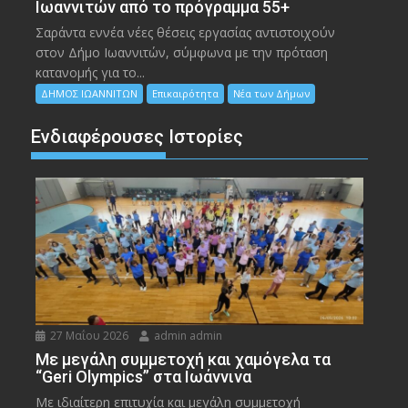
Ιωαννιτών από το πρόγραμμα 55+
Σαράντα εννέα νέες θέσεις εργασίας αντιστοιχούν
στον Δήμο Ιωαννιτών, σύμφωνα με την πρόταση
κατανομής για το...
ΔΗΜΟΣ ΙΩΑΝΝΙΤΩΝ
Επικαιρότητα
Νέα των Δήμων
Ενδιαφέρουσες Ιστορίες
27 Μαΐου 2026
admin admin
Με μεγάλη συμμετοχή και χαμόγελα τα
“Geri Olympics” στα Ιωάννινα
Με ιδιαίτερη επιτυχία και μεγάλη συμμετοχή