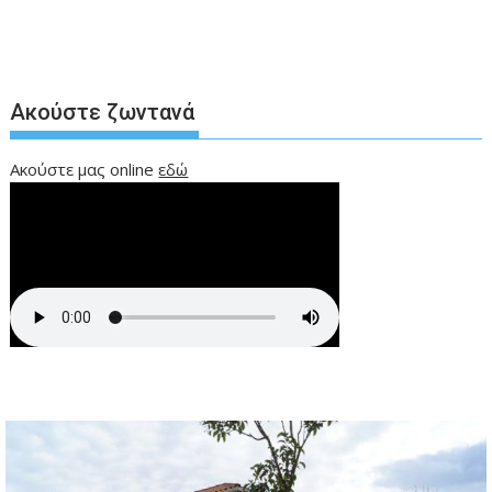
Ακούστε ζωντανά
Ακούστε μας online
εδώ