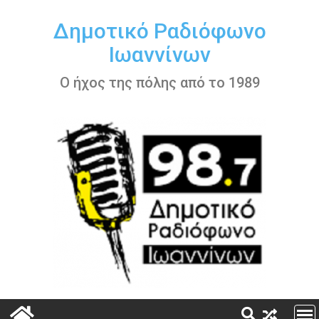
Περάστε
στο
Δημοτικό Ραδιόφωνο
περιεχόμενο
Ιωαννίνων
Ο ήχος της πόλης από το 1989