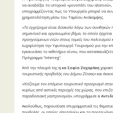
να αναδείξει το ιστορικό «μονοπάτι του αλατιού»,
υπογραμμίζοντας πως το Υπουργείο μπορεί να συν
χρηματοδότηση μέσω του Ταμείου Ανάκαμψης.
«Το εγχείρημα είναι δύσκολο λόγω των συνθηκών π
σημαντικό και οργανωμένο βήμα, το οποίο έρχεται ν
προηγούμενων ετών στους τομείς του πολιτισμού 
ευχαρίστησε την Υφυπουργό Τουρισμού για την επι
εγκαινιάσει το εκθετήριο οίνου, που κατασκευάζετ
Πρόγραμμα “Interreg”.
Από την πλευρά της
η κα Σοφία Ζαχαράκη
χαρακτ
τουριστικής προβολής του Δήμου Ζίτσας»
και έκανε
«Χτίζουμε τον επόμενο τουριστικό προορισμό στην
κυρίως από αστικές περιοχές της χώρας, που επιζη
παραδοσιακή γαστρονομία»
, υπογράμμισε
ο Αντιδ
Ακολούθως, παρουσίασε επιγραμματικά τις θεματικ
προβολής, οι οποίες αποτελούν και τα προτεινόμεν