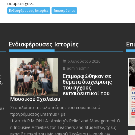
συμμετείχαν...
Ενδιαφέρουσες Ιστορίες
Επικαιρότητα
Ενδιαφέρουσες Ιστορίες
Επ
6 Αυγούστου 2026
admin admin
ς
Eπιμορφώθηκαν σε
ο,
θέματα διαχείρισης
του άγχους
»
εκπαιδευτικοί του
Μουσικού Σχολείου
Στο πλαίσιο της υλοποίησης του ευρωπαϊκού
ου
προγράμματος Erasmus+ με
τίτλο «A.R.M.ON.I.A.: Anxiety’s Relief and Management O
n Inclusive Activities for Teachers and Students», τρεις
εκπαιδευτικοί του Μουσικού Σχολείου Ιωαννίνων