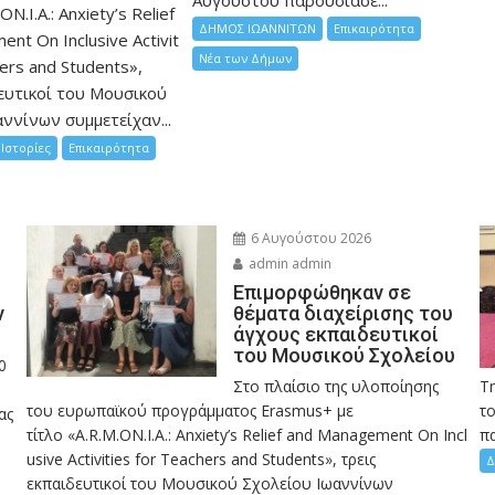
Αυγούστου παρουσίασε...
ON.I.A.: Anxiety’s Relief
ΔΗΜΟΣ ΙΩΑΝΝΙΤΩΝ
Επικαιρότητα
nt On Inclusive Activit
Νέα των Δήμων
hers and Students»,
ευτικοί του Μουσικού
ννίνων συμμετείχαν...
Ιστορίες
Επικαιρότητα
6 Αυγούστου 2026
admin admin
Eπιμορφώθηκαν σε
ν
θέματα διαχείρισης του
άγχους εκπαιδευτικοί
του Μουσικού Σχολείου
0
Στο πλαίσιο της υλοποίησης
Τ
του ευρωπαϊκού προγράμματος Erasmus+ με
το
ας
τίτλο «A.R.M.ON.I.A.: Anxiety’s Relief and Management On Incl
πα
usive Activities for Teachers and Students», τρεις
Δ
εκπαιδευτικοί του Μουσικού Σχολείου Ιωαννίνων