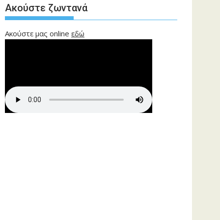
Ακούστε ζωντανά
Ακούστε μας online
εδώ