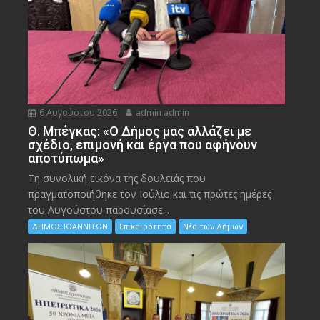
6 Αυγούστου 2026
admin admin
Θ. Μπέγκας: «Ο Δήμος μας αλλάζει με
σχέδιο, επιμονή και έργα που αφήνουν
αποτύπωμα»
Τη συνολική εικόνα της δουλειάς που
πραγματοποιήθηκε τον Ιούλιο και τις πρώτες ημέρες
του Αυγούστου παρουσίασε...
ΔΗΜΟΣ ΙΩΑΝΝΙΤΩΝ
Επικαιρότητα
Νέα των Δήμων