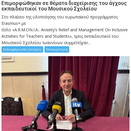
Eπιμορφώθηκαν σε θέματα διαχείρισης του άγχους
εκπαιδευτικοί του Μουσικού Σχολείου
Στο πλαίσιο της υλοποίησης του ευρωπαϊκού προγράμματος
Erasmus+ με
τίτλο «A.R.M.ON.I.A.: Anxiety’s Relief and Management On Inclusive
Activities for Teachers and Students», τρεις εκπαιδευτικοί του
Μουσικού Σχολείου Ιωαννίνων συμμετείχαν...
Ενδιαφέρουσες Ιστορίες
Επικαιρότητα