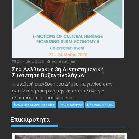
20 Μαΐου 2026
admin admin
Στο Δελβινάκι η 3η Διεπιστημονική
Συνάντηση Βυζαντινολόγων
Η σταθερή επένδυση του Δήμου Πωγωνίου στην
εκπαίδευση και η στρατηγική του επιλογή για
εξωστρέφεια μετουσιώνονται...
Ενδιαφέρουσες Ιστορίες
Επικαιρότητα
Νέα των Δήμων
Επικαιρότητα