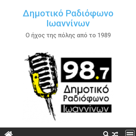
Περάστε
στο
Δημοτικό Ραδιόφωνο
περιεχόμενο
Ιωαννίνων
Ο ήχος της πόλης από το 1989