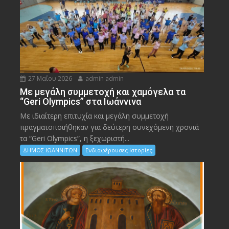
27 Μαΐου 2026
admin admin
Με μεγάλη συμμετοχή και χαμόγελα τα
“Geri Olympics” στα Ιωάννινα
Με ιδιαίτερη επιτυχία και μεγάλη συμμετοχή
πραγματοποιήθηκαν για δεύτερη συνεχόμενη χρονιά
τα “Geri Olympics”, η ξεχωριστή...
ΔΗΜΟΣ ΙΩΑΝΝΙΤΩΝ
Ενδιαφέρουσες Ιστορίες