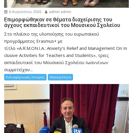
6 Αυγούστου 2026
admin admin
Eπιμορφώθηκαν σε θέματα διαχείρισης του
άγχους εκπαιδευτικοί του Μουσικού Σχολείου
Στο πλαίσιο της υλοποίησης του ευρωπαϊκού
προγράμματος Erasmus+ με
τίτλο «A.R.M.ON.I.A.: Anxiety’s Relief and Management On In
clusive Activities for Teachers and Students», τρεις
εκπαιδευτικοί του Μουσικού Σχολείου Ιωαννίνων
συμμετείχαν...
Ενδιαφέρουσες Ιστορίες
Επικαιρότητα