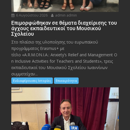
6 Αυγούστου 2026
admin admin
Eπιμορφώθηκαν σε θέματα διαχείρισης του
άγχους εκπαιδευτικοί του Μουσικού
Σχολείου
Στο πλαίσιο της υλοποίησης του ευρωπαϊκού
προγράμματος Erasmus+ με
τίτλο «A.R.M.ON.I.A.: Anxiety’s Relief and Management O
n Inclusive Activities for Teachers and Students», τρεις
εκπαιδευτικοί του Μουσικού Σχολείου Ιωαννίνων
συμμετείχαν...
Ενδιαφέρουσες Ιστορίες
Επικαιρότητα