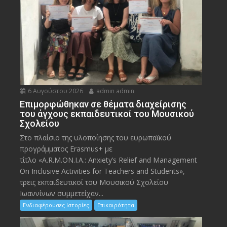
6 Αυγούστου 2026
admin admin
Eπιμορφώθηκαν σε θέματα διαχείρισης
του άγχους εκπαιδευτικοί του Μουσικού
Σχολείου
Στο πλαίσιο της υλοποίησης του ευρωπαϊκού
προγράμματος Erasmus+ με
τίτλο «A.R.M.ON.I.A.: Anxiety’s Relief and Management
On Inclusive Activities for Teachers and Students»,
τρεις εκπαιδευτικοί του Μουσικού Σχολείου
Ιωαννίνων συμμετείχαν...
Ενδιαφέρουσες Ιστορίες
Επικαιρότητα