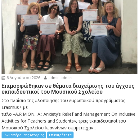
6 Αυγούστου 2026
admin admin
Eπιμορφώθηκαν σε θέματα διαχείρισης του άγχους
εκπαιδευτικοί του Μουσικού Σχολείου
Στο πλαίσιο της υλοποίησης του ευρωπαϊκού προγράμματος
Erasmus+ με
τίτλο «A.R.M.ON.I.A.: Anxiety’s Relief and Management On Inclusive
Activities for Teachers and Students», τρεις εκπαιδευτικοί του
Μουσικού Σχολείου Ιωαννίνων συμμετείχαν...
Ενδιαφέρουσες Ιστορίες
Επικαιρότητα