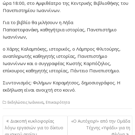
ώρα 18:00, στο Αμφιθέατρο της Κεντρικής Βιβλιοθήκης του
Πανεπιστημίου Ιωαννίνων.
Για το βιβλίο θα μιλήσουν η Λήδα
Παπαστεφανάκη, καθηγήτρια ιστορίας, Πανεπιστήμιο
Ιωαννίνων,
ο Χάρης Καλαμπόκης, ιστορικός, ο Λάμπρος Φλιτούρης,
αναπληρωτής καθηγητής ιστορίας, Πανεπιστήμιο
Ιωαννίνων και ο συγγραφέας Κωστής Καρπόζηλος,
επίκουρος καθηγητής ιστορίας, Πάντειο Πανεπιστήμιο.
Συντονισμός: Φιλήμων Καραμήτσος, δημοσιογράφος. Η
εκδήλωση είναι ανοιχτή στο κοινό.
,
Εκδηλώσεις Ιωάννινα
Επικαιρότητα
Πλοήγηση
Διακοπή κυκλοφορίας
«Ο Αυτόχειρ!» από την Ομάδα
άρθρων
λόγω εργασιών για το δίκτυο
Τέχνης «Υφάδι» για τη
φυσικού αερίου
Φλόγα