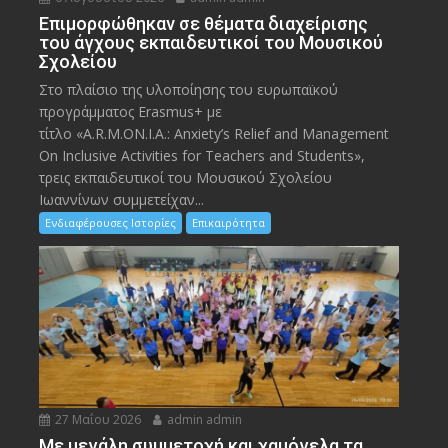
Eπιμορφώθηκαν σε θέματα διαχείρισης
του άγχους εκπαιδευτικοί του Μουσικού
Σχολείου
Στο πλαίσιο της υλοποίησης του ευρωπαϊκού
προγράμματος Erasmus+ με
τίτλο «A.R.M.ON.I.A.: Anxiety’s Relief and Management
On Inclusive Activities for Teachers and Students»,
τρεις εκπαιδευτικοί του Μουσικού Σχολείου
Ιωαννίνων συμμετείχαν...
Ενδιαφέρουσες Ιστορίες
Επικαιρότητα
27 Μαΐου 2026
admin admin
Με μεγάλη συμμετοχή και χαμόγελα τα