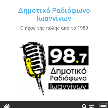
Περάστε
στο
Δημοτικό Ραδιόφωνο
περιεχόμενο
Ιωαννίνων
Ο ήχος της πόλης από το 1989