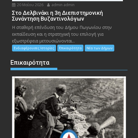
20 Μαΐου 2026
admin admin
Στο Δελβινάκι η 3η Διεπιστημονική
Συνάντηση Βυζαντινολόγων
Η σταθερή επένδυση του Δήμου Πωγωνίου στην
εκπαίδευση και η στρατηγική του επιλογή για
εξωστρέφεια μετουσιώνονται...
Ενδιαφέρουσες Ιστορίες
Επικαιρότητα
Νέα των Δήμων
Επικαιρότητα