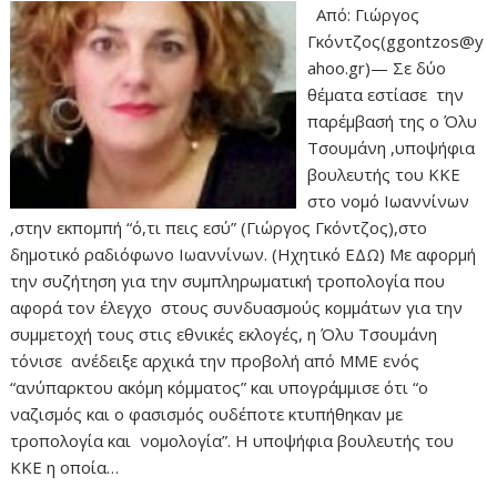
Από: Γιώργος
Γκόντζος(ggontzos@y
ahoo.gr)— Σε δύο
θέματα εστίασε την
παρέμβασή της ο Όλυ
Τσουμάνη ,υποψήφια
βουλευτής του ΚΚΕ
στο νομό Ιωαννίνων
,στην εκπομπή “ό,τι πεις εσύ” (Γιώργος Γκόντζος),στο
δημοτικό ραδιόφωνο Ιωαννίνων. (Ηχητικό ΕΔΩ) Με αφορμή
την συζήτηση για την συμπληρωματική τροπολογία που
αφορά τον έλεγχο στους συνδυασμούς κομμάτων για την
συμμετοχή τους στις εθνικές εκλογές, η Όλυ Τσουμάνη
τόνισε ανέδειξε αρχικά την προβολή από ΜΜΕ ενός
“ανύπαρκτου ακόμη κόμματος” και υπογράμμισε ότι “ο
ναζισμός και ο φασισμός ουδέποτε κτυπήθηκαν με
τροπολογία και νομολογία”. Η υποψήφια βουλευτής του
ΚΚΕ η οποία…