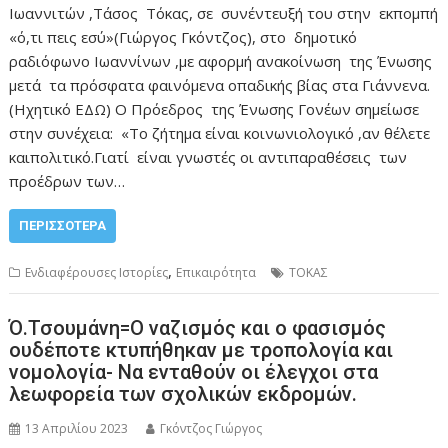
Ιωαννιτών ,Τάσος Τόκας, σε συνέντευξή του στην εκπομπή
«ό,τι πεις εσύ»(Γιώργος Γκόντζος), στο δημοτικό
ραδιόφωνο Ιωαννίνων ,με αφορμή ανακοίνωση της Ένωσης
μετά τα πρόσφατα φαινόμενα οπαδικής βίας στα Γιάννενα.
(Ηχητικό ΕΔΩ) Ο Πρόεδρος της Ένωσης Γονέων σημείωσε
στην συνέχεια: «Το ζήτημα είναι κοινωνιολογικό ,αν θέλετε
καιπολιτικό.Γιατί είναι γνωστές οι αντιπαραθέσεις των
προέδρων των…
ΠΕΡΙΣΣΌΤΕΡΑ
,
Ενδιαφέρουσες Ιστορίες
Επικαιρότητα
ΤΟΚΑΣ
Ό.Τσουμάνη=Ο ναζισμός και ο φασισμός
ουδέποτε κτυπήθηκαν με τροπολογία και
νομολογία- Να ενταθούν οι έλεγχοι στα
λεωφορεία των σχολικών εκδρομών.
13 Απριλίου 2023
Γκόντζος Γιώργος