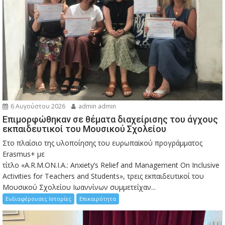
6 Αυγούστου 2026
admin admin
Eπιμορφώθηκαν σε θέματα διαχείρισης του άγχους
εκπαιδευτικοί του Μουσικού Σχολείου
Στο πλαίσιο της υλοποίησης του ευρωπαϊκού προγράμματος
Erasmus+ με
τίτλο «A.R.M.ON.I.A.: Anxiety’s Relief and Management On Inclusive
Activities for Teachers and Students», τρεις εκπαιδευτικοί του
Μουσικού Σχολείου Ιωαννίνων συμμετείχαν...
Ενδιαφέρουσες Ιστορίες
Επικαιρότητα