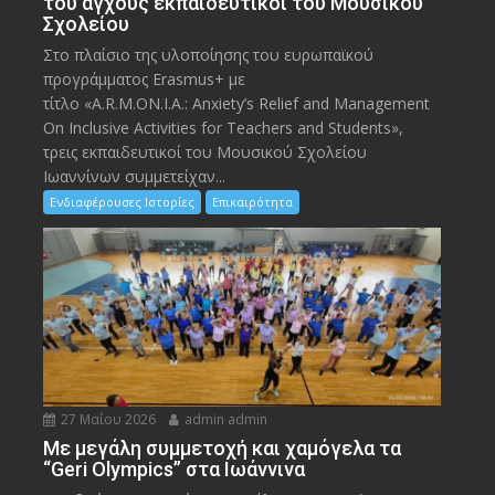
του άγχους εκπαιδευτικοί του Μουσικού
Σχολείου
Στο πλαίσιο της υλοποίησης του ευρωπαϊκού
προγράμματος Erasmus+ με
τίτλο «A.R.M.ON.I.A.: Anxiety’s Relief and Management
On Inclusive Activities for Teachers and Students»,
τρεις εκπαιδευτικοί του Μουσικού Σχολείου
Ιωαννίνων συμμετείχαν...
Ενδιαφέρουσες Ιστορίες
Επικαιρότητα
27 Μαΐου 2026
admin admin
Με μεγάλη συμμετοχή και χαμόγελα τα
“Geri Olympics” στα Ιωάννινα