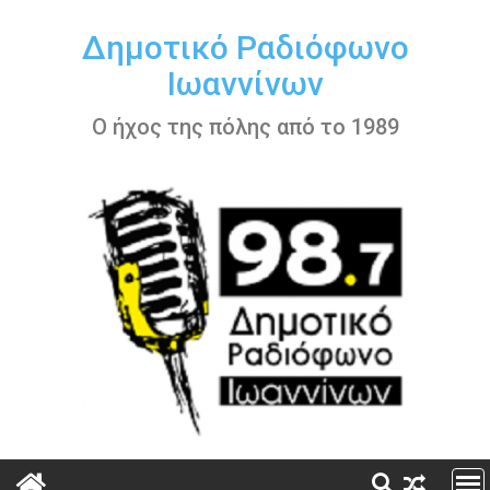
Περάστε
στο
Δημοτικό Ραδιόφωνο
περιεχόμενο
Ιωαννίνων
Ο ήχος της πόλης από το 1989