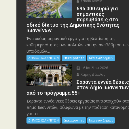
admin admin
696.000 ευρώ για
σημαντικές
παρεμβάσεις στο
οδικό δίκτυο της Δημοτικής Ενότητας
Ιωαννίνων
Ένα ακόμη σημαντικό έργο για τη βελτίωση της
καθημερινότητας των πολιτών και την αναβάθμιση τω
υποδομών...
ΔΗΜΟΣ ΙΩΑΝΝΙΤΩΝ
Επικαιρότητα
Νέα των Δήμων
16 Ιουλίου 2026
Χάρης Δάφλος
Σαράντα εννέα θέσει
στον Δήμο Ιωαννιτών
από το πρόγραμμα 55+
Σαράντα εννέα νέες θέσεις εργασίας αντιστοιχούν στ
Δήμο Ιωαννιτών, σύμφωνα με την πρόταση κατανομή
για το...
ΔΗΜΟΣ ΙΩΑΝΝΙΤΩΝ
Επικαιρότητα
Νέα των Δήμων