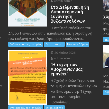
admin admin
Στο Δελβινάκι η 3η
Διεπιστημονική
Συνάντηση
χο
Βυζαντινολόγων
Μια
Η σταθερή επένδυση του
φετ
Δήμου Πωγωνίου στην εκπαίδευση και η στρατηγική
Δελ
ν
του επιλογή για εξωστρέφεια μετουσιώνονται...
Επ
Ενδιαφέρουσες Ιστορίες
Επικαιρότητα
Νέα των Δήμων
20 Μαΐου 2026
admin admin
“Η τέχνη των
ς
Αβορίγινων μας
εμπνέει”
Mε 
Η Σχολή Καλών Τεχνών και
Ναυ
ον
το Τμήμα Εικαστικών Τεχνών
Κωπ
ς
και Επιστημών της Τέχνης
Αθ
του Πανεπιστημίου
Ιωαννίνων...
Ενδιαφέρουσες Ιστορίες
Επικαιρότητα