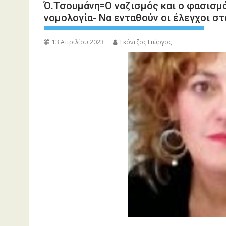
Ό.Τσουμάνη=Ο ναζισμός και ο φασισμ
νομολογία- Να ενταθούν οι έλεγχοι σ
13 Απριλίου 2023
Γκόντζος Γιώργος