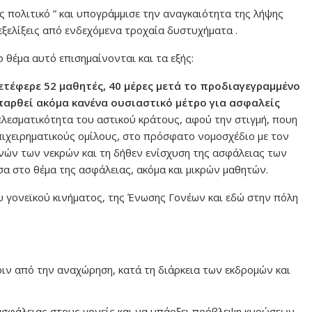
ς πολιτικό ” και υπογράμμισε την αναγκαιότητα της λήψης
ξελίξεις από ενδεχόμενα τροχαία δυστυχήματα .
θέμα αυτό επισημαίνονται και τα εξής:
ετέφερε 52 μαθητές, 40 μέρες μετά το προδιαγεγραμμένο
 παρθεί ακόμα κανένα ουσιαστικό μέτρο για ασφαλείς
τελεσματικότητα του αστικού κράτους, αφού την στιγμή, πουη
πιχειρηματικούς ομίλους, στο πρόσφατο νομοσχέδιο με τον
νών των νεκρών και τη δήθεν ενίσχυση της ασφάλειας των
εσα στο θέμα της ασφάλειας, ακόμα και μικρών μαθητών.
υ γονεϊκού κινήματος, της Ένωσης Γονέων και εδώ στην πόλη
ιν από την αναχώρηση, κατά τη διάρκεια των εκδρομών και
ασφάλειας στους γονείς και να υπάρξει πρόβλεψη κυρώσεων