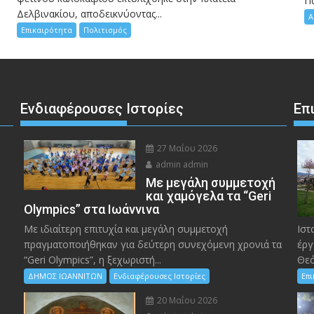
Π
Δελβινακίου, αποδεικνύοντας...
Α
Επικαιρότητα
Πολιτισμός
Ενδιαφέρουσες Ιστορίες
Επ
27 Μαΐου 2026
admin admin
Με μεγάλη συμμετοχή
και χαμόγελα τα “Geri
Olympics” στα Ιωάννινα
Με ιδιαίτερη επιτυχία και μεγάλη συμμετοχή
Ιστ
πραγματοποιήθηκαν για δεύτερη συνεχόμενη χρονιά τα
έργ
“Geri Olympics”, η ξεχωριστή...
Θεό
ΔΗΜΟΣ ΙΩΑΝΝΙΤΩΝ
Ενδιαφέρουσες Ιστορίες
Επ
20 Μαΐου 2026