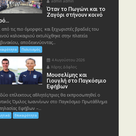
admin admin
Όταν το Πωγώνι και το
Ζαγόρι στήνουν κοινό
ρό…
 από τις πιο όμορφες και ξεχωριστές βραδιές του
ινού καλοκαιριού εκτυλίχθηκε στην πλατεία
βινακίου, αποδεικνύοντας...
ικαιρότητα
Πολιτισμός
4 Αυγούστου 2026
Χάρης Δάφλος
Μουσελίμης και
Γιουγλή στο Παγκόσμιο
Εφήβων
δύο επίλεκτους αθλητές/τριες θα εκπροσωπηθεί ο
τικός Όμιλος Ιωαννίνων στο Παγκόσμιο Πρωτάθλημα
ηλασίας Εφήβων –...
λητικά
Επικαιρότητα