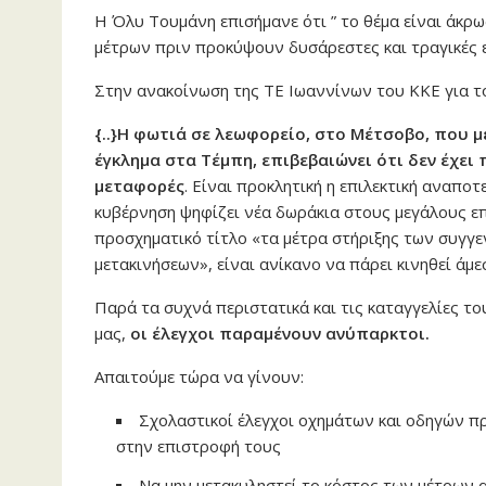
Η Όλυ Τουμάνη επισήμανε ότι ” το θέμα είναι άκρω
μέτρων πριν προκύψουν δυσάρεστες και τραγικές ε
Στην ανακοίνωση της ΤΕ Ιωαννίνων του ΚΚΕ για το 
{..}Η φωτιά σε λεωφορείο, στο Μέτσοβο, που μ
έγκλημα στα Τέμπη, επιβεβαιώνει ότι δεν έχει
μεταφορές
. Είναι προκλητική η επιλεκτική αναπο
κυβέρνηση ψηφίζει νέα δωράκια στους μεγάλους ε
προσχηματικό τίτλο «τα μέτρα στήριξης των συγγε
μετακινήσεων», είναι ανίκανο να πάρει κινηθεί άμ
Παρά τα συχνά περιστατικά και τις καταγγελίες το
μας,
οι έλεγχοι παραμένουν ανύπαρκτοι.
Απαιτούμε τώρα να γίνουν:
Σχολαστικοί έλεγχοι οχημάτων και οδηγών πρ
στην επιστροφή τους
Να μην μετακυληστεί το κόστος των μέτρων 