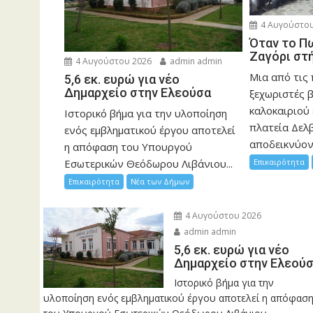
4 Αυγούστου
Όταν το Π
Ζαγόρι στ
4 Αυγούστου 2026
admin admin
Μια από τις
5,6 εκ. ευρώ για νέο
Δημαρχείο στην Ελεούσα
ξεχωριστές 
καλοκαιριού 
Ιστορικό βήμα για την υλοποίηση
πλατεία Δελβ
ενός εμβληματικού έργου αποτελεί
αποδεικνύοντ
η απόφαση του Υπουργού
Επικαιρότητα
Εσωτερικών Θεόδωρου Λιβάνιου...
Επικαιρότητα
Νέα των Δήμων
4 Αυγούστου 2026
admin admin
5,6 εκ. ευρώ για νέο
Δημαρχείο στην Ελεού
Ιστορικό βήμα για την
υλοποίηση ενός εμβληματικού έργου αποτελεί η απόφασ