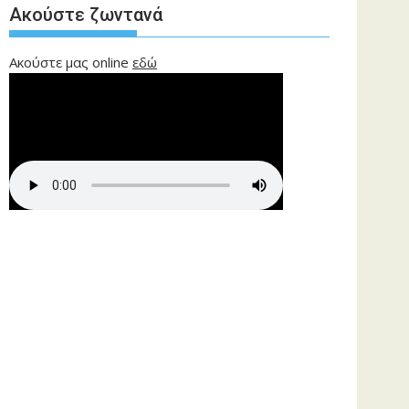
Ακούστε ζωντανά
Ακούστε μας online
εδώ