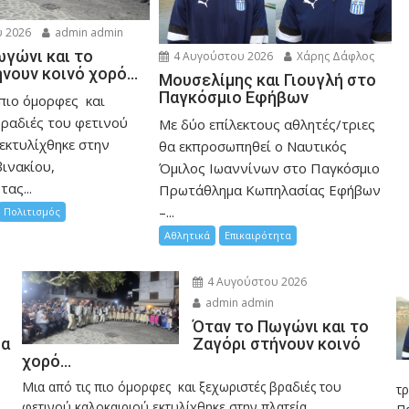
 2026
admin admin
ωγώνι και το
4 Αυγούστου 2026
Χάρης Δάφλος
ήνουν κοινό χορό…
Μουσελίμης και Γιουγλή στο
Παγκόσμιο Εφήβων
 πιο όμορφες και
βραδιές του φετινού
Mε δύο επίλεκτους αθλητές/τριες
εκτυλίχθηκε στην
θα εκπροσωπηθεί ο Ναυτικός
ινακίου,
Όμιλος Ιωαννίνων στο Παγκόσμιο
ας...
Πρωτάθλημα Κωπηλασίας Εφήβων
–...
Πολιτισμός
Αθλητικά
Επικαιρότητα
4 Αυγούστου 2026
admin admin
Όταν το Πωγώνι και το
σα
Ζαγόρι στήνουν κοινό
χορό…
Μια από τις πιο όμορφες και ξεχωριστές βραδιές του
η
τ
φετινού καλοκαιριού εκτυλίχθηκε στην πλατεία