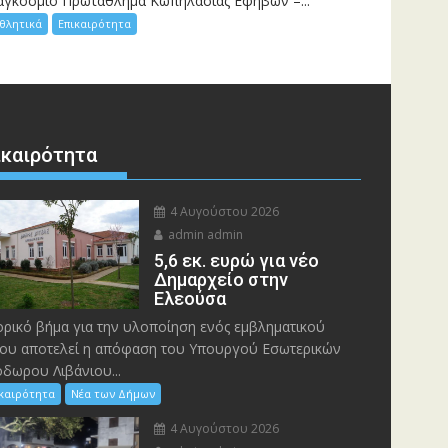
αγκόσμιο Πρωτάθλημα Κωπηλασίας Εφήβων –...
θλητικά
Επικαιρότητα
ικαιρότητα
4 Αυγούστου 2026
admin admin
5,6 εκ. ευρώ για νέο
Δημαρχείο στην
Ελεούσα
ορικό βήμα για την υλοποίηση ενός εμβληματικού
ου αποτελεί η απόφαση του Υπουργού Εσωτερικών
δωρου Λιβάνιου...
ικαιρότητα
Νέα των Δήμων
4 Αυγούστου 2026