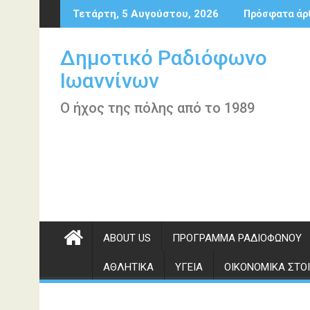
Περάστε
Τετάρτη, 5 Αυγούστου, 2026
Πρόσφατα άρ
στο
περιεχόμενο
Δημοτικό Ραδιόφωνο
Ιωαννίνων
Ο ήχος της πόλης από το 1989
ABOUT US
ΠΡΌΓΡΑΜΜΑ ΡΑΔΙΟΦΏΝΟΥ
ΑΘΛΗΤΙΚΆ
ΥΓΕΊΑ
ΟΙΚΟΝΟΜΙΚΆ ΣΤΟΙ