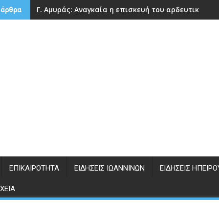
Γ. Αμυράς: Αναγκαία η επισκευή του αρδευτικού 
 άρθρα
ΕΠΙΚΑΙΡΌΤΗΤΑ
ΕΙΔΉΣΕΙΣ ΙΩΑΝΝΊΝΩΝ
ΕΙΔΉΣΕΙΣ ΗΠΕΊΡΟ
ΧΕΊΑ