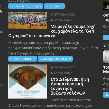
συμμετείχαν...
ς
Ενδιαφέρουσες Ιστορίες
Επικαιρότητα
ο,
27 Μαΐου 2026
δυ
»
πυ
admin admin
Με μεγάλη συμμετοχή
Οι 
και χαμόγελα τα “Geri
ου
την
Olympics” στα Ιωάννινα
ΔΗ
Με ιδιαίτερη επιτυχία και μεγάλη συμμετοχή
πραγματοποιήθηκαν για δεύτερη συνεχόμενη χρονιά τα
“Geri Olympics”, η ξεχωριστή...
ΔΗΜΟΣ ΙΩΑΝΝΙΤΩΝ
Ενδιαφέρουσες Ιστορίες
τω
20 Μαΐου 2026
Μα
admin admin
Ο Δ
Στο Δελβινάκι η 3η
Διεπιστημονική
δημ
η
Συνάντηση
07-
Βυζαντινολόγων
Ειδ
Η σταθερή επένδυση του
Δήμου Πωγωνίου στην εκπαίδευση και η στρατηγική