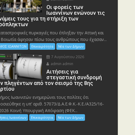
Οι φορείς των
Ιωαννίνων ενώνουν τις
νάμεις τους για τη στήριξη των
ρόπληκτων
καταστροφικές πυρκαγιές που έπληξαν την Αττική και
 Bοιωτία άφησαν πίσω τους ανθρώπους που έχασαν...
ΜΟΣ ΙΩΑΝΝΙΤΩΝ
Επικαιρότητα
Νέα των Δήμων
7 Αυγούστου 2026
admin admin
Αιτήσεις για
στεγαστική συνδρομή
ν πληγέντων από τον σεισμό της 8ης
ρτίου
ήμος Ιωαννιτών ενημερώνει τους πολίτες ότι
οσιεύθηκε η υπ’ αριθ. 57073/Δ.Α.Ε.Φ.Κ.-Κ.Ε./Α325/16-
2026 Κοινή Υπουργική Απόφαση (ΦΕΚ...
ήσεις Ιωαννίνων
Επικαιρότητα
Νέα των Δήμων