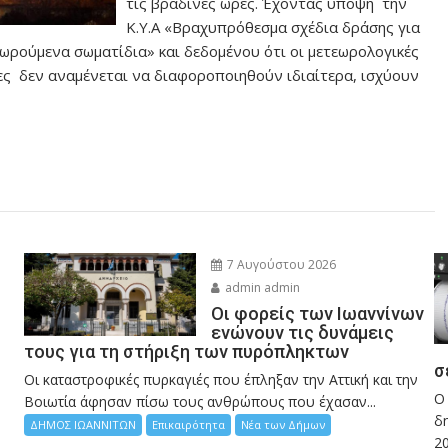
τις βραδινές ώρες. Έχοντας υπόψη την
Κ.Υ.Α «Βραχυπρόθεσμα σχέδια δράσης για
ωρούμενα σωματίδια» και δεδομένου ότι οι μετεωρολογικές
ες δεν αναμένεται να διαφοροποιηθούν ιδιαίτερα, ισχύουν
7 Αυγούστου 2026
admin admin
Οι φορείς των Ιωαννίνων
ενώνουν τις δυνάμεις
τους για τη στήριξη των πυρόπληκτων
σ
Οι καταστροφικές πυρκαγιές που έπληξαν την Αττική και την
Ο
Bοιωτία άφησαν πίσω τους ανθρώπους που έχασαν...
δη
ΔΗΜΟΣ ΙΩΑΝΝΙΤΩΝ
Επικαιρότητα
Νέα των Δήμων
2