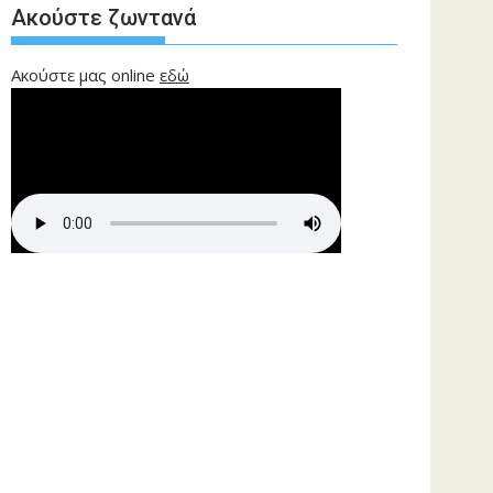
Ακούστε ζωντανά
Ακούστε μας online
εδώ