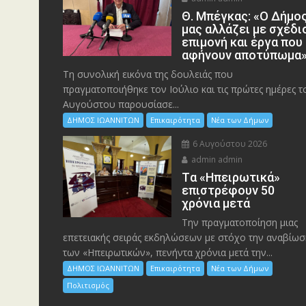
Θ. Μπέγκας: «Ο Δήμο
μας αλλάζει με σχέδι
επιμονή και έργα που
αφήνουν αποτύπωμα
Τη συνολική εικόνα της δουλειάς που
πραγματοποιήθηκε τον Ιούλιο και τις πρώτες ημέρες τ
Αυγούστου παρουσίασε...
ΔΗΜΟΣ ΙΩΑΝΝΙΤΩΝ
Επικαιρότητα
Νέα των Δήμων
6 Αυγούστου 2026
admin admin
Tα «Ηπειρωτικά»
επιστρέφουν 50
χρόνια μετά
Την πραγματοποίηση μιας
επετειακής σειράς εκδηλώσεων με στόχο την αναβίωσ
των «Ηπειρωτικών», πενήντα χρόνια μετά την...
ΔΗΜΟΣ ΙΩΑΝΝΙΤΩΝ
Επικαιρότητα
Νέα των Δήμων
Πολιτισμός