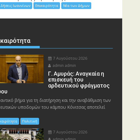
ιδήσεις Ιωαννίνων
Επικαιρότητα
Νέα των Δήμων
ικαιρότητα
7 Αυγούστου 2026
admin admin
Γ. Αμυράς: Αναγκαία η
επισκευή του
αρδευτικού φράγματος
ου
αντικό βήμα για τη διατήρηση και την αναβάθμιση των
ευτικών υποδομών του κάμπου Κόνιτσας αποτελεί
ικαιρότητα
Πολιτική
7 Αυγούστου 2026
admin admin