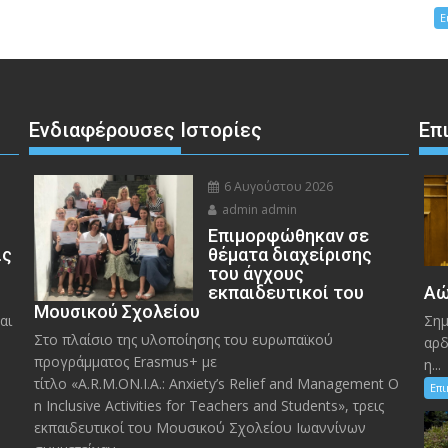
Ε
Ενδιαφέρουσες Ιστορίες
Επ
6 Αυγούστου 2026
admin admin
Eπιμορφώθηκαν σε
ις
θέματα διαχείρισης
του άγχους
εκπαιδευτικοί του
Αώ
Μουσικού Σχολείου
αι
Σημ
Στο πλαίσιο της υλοποίησης του ευρωπαϊκού
αρδ
προγράμματος Erasmus+ με
η...
τίτλο «A.R.M.ON.I.A.: Anxiety’s Relief and Management O
Επ
n Inclusive Activities for Teachers and Students», τρεις
εκπαιδευτικοί του Μουσικού Σχολείου Ιωαννίνων