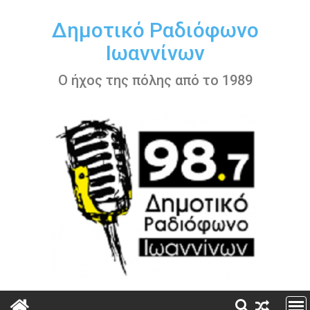
Περάστε
στο
Δημοτικό Ραδιόφωνο
περιεχόμενο
Ιωαννίνων
Ο ήχος της πόλης από το 1989