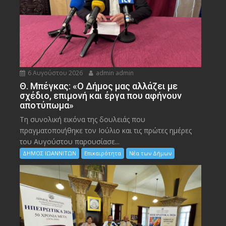
6 Αυγούστου 2026
admin admin
Θ. Μπέγκας: «Ο Δήμος μας αλλάζει με
σχέδιο, επιμονή και έργα που αφήνουν
αποτύπωμα»
Τη συνολική εικόνα της δουλειάς που
πραγματοποιήθηκε τον Ιούλιο και τις πρώτες ημέρες
του Αυγούστου παρουσίασε...
ΔΗΜΟΣ ΙΩΑΝΝΙΤΩΝ
Επικαιρότητα
Νέα των Δήμων