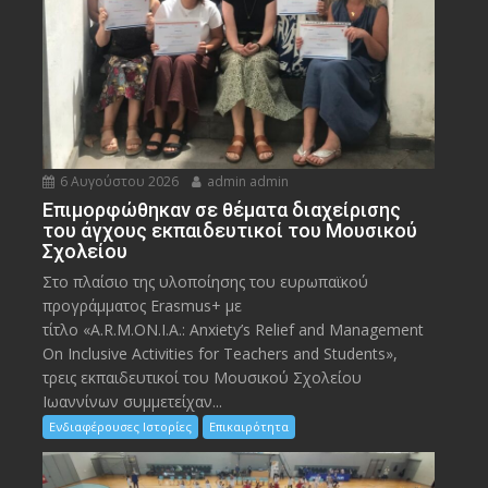
6 Αυγούστου 2026
admin admin
Eπιμορφώθηκαν σε θέματα διαχείρισης
του άγχους εκπαιδευτικοί του Μουσικού
Σχολείου
Στο πλαίσιο της υλοποίησης του ευρωπαϊκού
προγράμματος Erasmus+ με
τίτλο «A.R.M.ON.I.A.: Anxiety’s Relief and Management
On Inclusive Activities for Teachers and Students»,
τρεις εκπαιδευτικοί του Μουσικού Σχολείου
Ιωαννίνων συμμετείχαν...
Ενδιαφέρουσες Ιστορίες
Επικαιρότητα