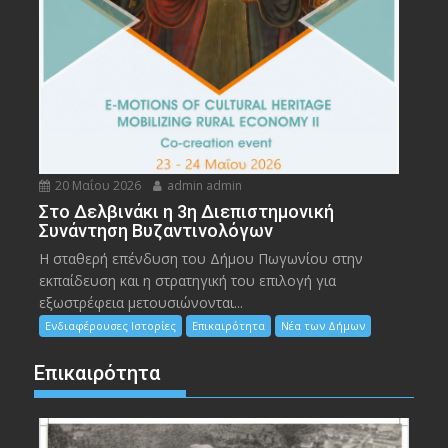
20 Μαΐου 2026
admin admin
Στο Δελβινάκι η 3η Διεπιστημονική
Συνάντηση Βυζαντινολόγων
Η σταθερή επένδυση του Δήμου Πωγωνίου στην
εκπαίδευση και η στρατηγική του επιλογή για
εξωστρέφεια μετουσιώνονται...
Ενδιαφέρουσες Ιστορίες
Επικαιρότητα
Νέα των Δήμων
Επικαιρότητα