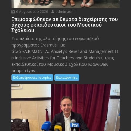
6 Αυγούστου 2026
admin admin
Eπιμορφώθηκαν σε θέματα διαχείρισης του
άγχους εκπαιδευτικοί του Μουσικού
Σχολείου
Στο πλαίσιο της υλοποίησης του ευρωπαϊκού
προγράμματος Erasmus+ με
τίτλο «A.R.M.ON.I.A.: Anxiety’s Relief and Management O
n Inclusive Activities for Teachers and Students», τρεις
εκπαιδευτικοί του Μουσικού Σχολείου Ιωαννίνων
συμμετείχαν...
Ενδιαφέρουσες Ιστορίες
Επικαιρότητα