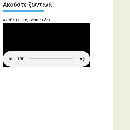
Ακούστε ζωντανά
Ακούστε μας online
εδώ