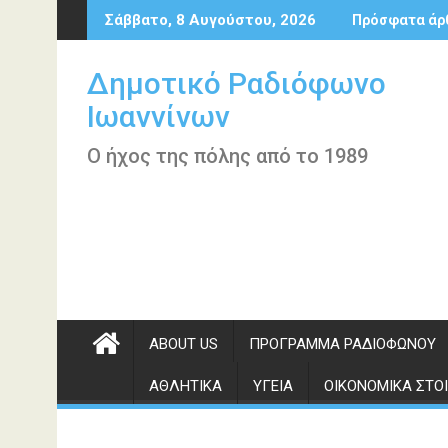
Περάστε
Σάββατο, 8 Αυγούστου, 2026
Πρόσφατα άρ
στο
περιεχόμενο
Δημοτικό Ραδιόφωνο
Ιωαννίνων
Ο ήχος της πόλης από το 1989
ABOUT US
ΠΡΌΓΡΑΜΜΑ ΡΑΔΙΟΦΏΝΟΥ
ΑΘΛΗΤΙΚΆ
ΥΓΕΊΑ
ΟΙΚΟΝΟΜΙΚΆ ΣΤΟΙ