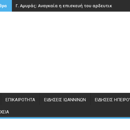
Γ. Αμυράς: Αναγκαία η επισκευή του αρδευτικού φρά
θρα
ΕΠΙΚΑΙΡΌΤΗΤΑ
ΕΙΔΉΣΕΙΣ ΙΩΑΝΝΊΝΩΝ
ΕΙΔΉΣΕΙΣ ΗΠΕΊΡΟ
ΧΕΊΑ