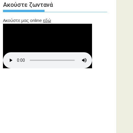
Ακούστε ζωντανά
Ακούστε μας online
εδώ