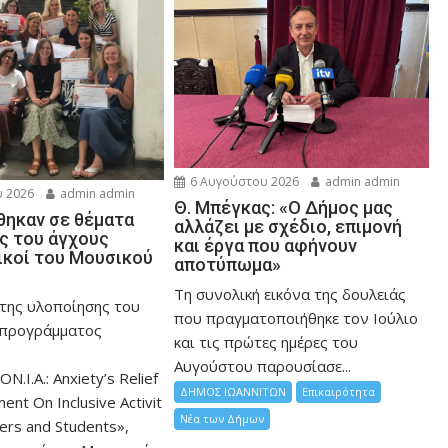
6 Αυγούστου 2026
admin admin
 2026
admin admin
Θ. Μπέγκας: «Ο Δήμος μας
ηκαν σε θέματα
αλλάζει με σχέδιο, επιμονή
ης του άγχους
και έργα που αφήνουν
ικοί του Μουσικού
αποτύπωμα»
Τη συνολική εικόνα της δουλειάς
 της υλοποίησης του
που πραγματοποιήθηκε τον Ιούλιο
 προγράμματος
και τις πρώτες ημέρες του
Αυγούστου παρουσίασε...
ON.I.A.: Anxiety’s Relief
ΔΗΜΟΣ ΙΩΑΝΝΙΤΩΝ
Επικαιρότητα
nt On Inclusive Activit
Νέα των Δήμων
hers and Students»,