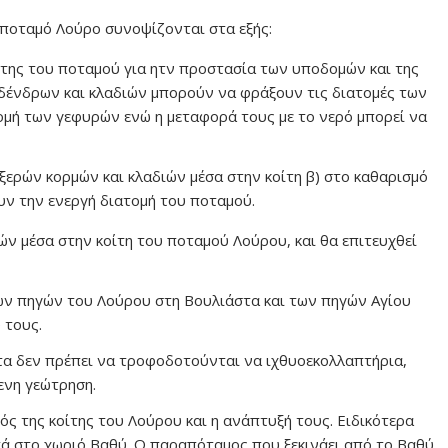
 ποταμό Λούρο συνοψίζονται στα εξής:
ίτης του ποταμού για ητν προστασία των υποδομών και της
ένδρων και κλαδιών μπορούν να φράξουν τις διατομές των
ομή των γεφυρών ενώ η μεταφορά τους με το νερό μπορεί να
ερών κορμών και κλαδιών μέσα στην κοίτη β) στο καθαρισμό
υν την ενεργή διατομή του ποταμού.
ών μέσα στην κοίτη του ποταμού Λούρου, και θα επιτευχθεί
ιων πηγών του Λούρου στη Βουλιάστα και των πηγών Αγίου
 τους.
τα δεν πρέπει να τροφοδοτούνται να ιχθυοεκολλαπτήρια,
ενη γεώτρηση.
ς της κοίτης του Λούρου και η ανάπτυξή τους. Ειδικότερα
τά στο χωριό Βαθύ. Ο παραπόταμος που ξεκινάει από το Βαθύ