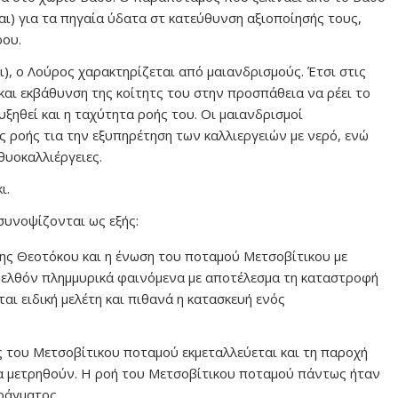
αι) για τα πηγαία ύδατα στ κατεύθυνση αξιοποίησής τους,
ου.
ι), ο Λούρος χαρακτηρίζεται από μαιανδρισμούς. Έτσι στις
και εκβάθυνση της κοίτητς του στην προσπάθεια να ρέει το
ξηθεί και η ταχύτητα ροής του. Οι μαιανδρισμοί
ς ροής τια την εξυπηρέτηση των καλλιεργειών με νερό, ενώ
θυοκαλλιέργειες.
ι.
συνοψίζονται ως εξής:
της Θεοτόκου και η ένωση του ποταμού Μετσοβίτικου με
ελθόν πλημμυρικά φαινόμενα με αποτέλεσμα τη καταστροφή
ι ειδική μελέτη και πιθανά η κατασκευή ενός
 του Μετσοβίτικου ποταμού εκμεταλλεύεται και τη παροχή
 μετρηθούν. Η ροή του Μετσοβίτικου ποταμού πάντως ήταν
φράγματος.