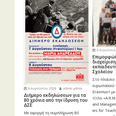
6 Αυγούστου
Eπιμορφώθ
διαχείρισ
εκπαιδευτ
Σχολείου
Στο πλαίσιο
ευρωπαϊκού
6 Αυγούστου 2026
admin admin
Erasmus+ με
Διήμερο εκδηλώσεων για τα
τίτλο «A.R.M.
80 χρόνια από την ίδρυση του
and Manageme
ΔΣΕ
ies for Teac
Με αφορμή τη συμπλήρωση 80