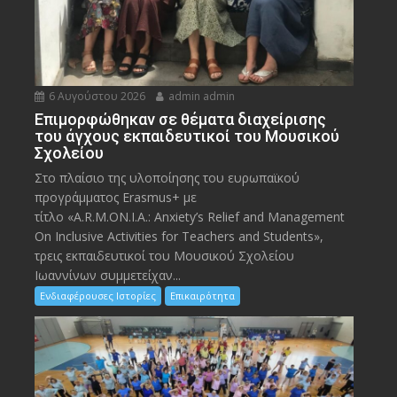
6 Αυγούστου 2026
admin admin
Eπιμορφώθηκαν σε θέματα διαχείρισης
του άγχους εκπαιδευτικοί του Μουσικού
Σχολείου
Στο πλαίσιο της υλοποίησης του ευρωπαϊκού
προγράμματος Erasmus+ με
τίτλο «A.R.M.ON.I.A.: Anxiety’s Relief and Management
On Inclusive Activities for Teachers and Students»,
τρεις εκπαιδευτικοί του Μουσικού Σχολείου
Ιωαννίνων συμμετείχαν...
Ενδιαφέρουσες Ιστορίες
Επικαιρότητα