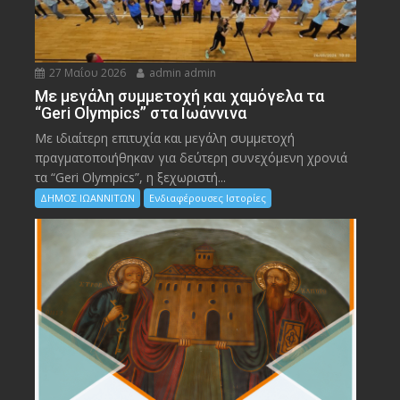
27 Μαΐου 2026
admin admin
Με μεγάλη συμμετοχή και χαμόγελα τα
“Geri Olympics” στα Ιωάννινα
Με ιδιαίτερη επιτυχία και μεγάλη συμμετοχή
πραγματοποιήθηκαν για δεύτερη συνεχόμενη χρονιά
τα “Geri Olympics”, η ξεχωριστή...
ΔΗΜΟΣ ΙΩΑΝΝΙΤΩΝ
Ενδιαφέρουσες Ιστορίες