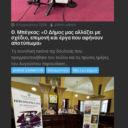
6 Αυγούστου 2026
admin admin
Θ. Μπέγκας: «Ο Δήμος μας αλλάζει με
σχέδιο, επιμονή και έργα που αφήνουν
αποτύπωμα»
Τη συνολική εικόνα της δουλειάς που
πραγματοποιήθηκε τον Ιούλιο και τις πρώτες ημέρες
του Αυγούστου παρουσίασε...
ΔΗΜΟΣ ΙΩΑΝΝΙΤΩΝ
Επικαιρότητα
Νέα των Δήμων