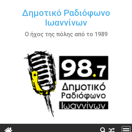
Περάστε
στο
Δημοτικό Ραδιόφωνο
περιεχόμενο
Ιωαννίνων
Ο ήχος της πόλης από το 1989