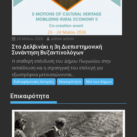
20 Μαΐου 2026
admin admin
Στο Δελβινάκι η 3η Διεπιστημονική
Συνάντηση Βυζαντινολόγων
Η σταθερή επένδυση του Δήμου Πωγωνίου στην
εκπαίδευση και η στρατηγική του επιλογή για
εξωστρέφεια μετουσιώνονται...
Ενδιαφέρουσες Ιστορίες
Επικαιρότητα
Νέα των Δήμων
Επικαιρότητα