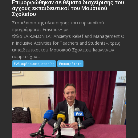
Eπιμορφώθηκαν σε θέματα διαχείρισης του
άγχους εκπαιδευτικοί του Μουσικού
Σχολείου
Στο πλαίσιο της υλοποίησης του ευρωπαϊκού
προγράμματος Erasmus+ με
τίτλο «A.R.M.ON.I.A.: Anxiety’s Relief and Management O
n Inclusive Activities for Teachers and Students», τρεις
εκπαιδευτικοί του Μουσικού Σχολείου Ιωαννίνων
συμμετείχαν...
Ενδιαφέρουσες Ιστορίες
Επικαιρότητα