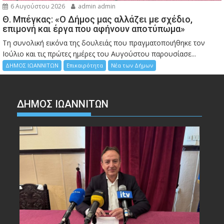
6 Αυγούστου 2026
admin admin
Θ. Μπέγκας: «Ο Δήμος μας αλλάζει με σχέδιο,
επιμονή και έργα που αφήνουν αποτύπωμα»
Τη συνολική εικόνα της δουλειάς που πραγματοποιήθηκε τον
Ιούλιο και τις πρώτες ημέρες του Αυγούστου παρουσίασε...
ΔΗΜΟΣ ΙΩΑΝΝΙΤΩΝ
Επικαιρότητα
Νέα των Δήμων
ΔΗΜΟΣ ΙΩΑΝΝΙΤΩΝ