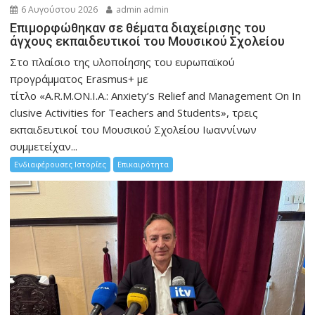
6 Αυγούστου 2026
admin admin
Eπιμορφώθηκαν σε θέματα διαχείρισης του
άγχους εκπαιδευτικοί του Μουσικού Σχολείου
Στο πλαίσιο της υλοποίησης του ευρωπαϊκού
προγράμματος Erasmus+ με
τίτλο «A.R.M.ON.I.A.: Anxiety’s Relief and Management On In
clusive Activities for Teachers and Students», τρεις
εκπαιδευτικοί του Μουσικού Σχολείου Ιωαννίνων
συμμετείχαν...
Ενδιαφέρουσες Ιστορίες
Επικαιρότητα