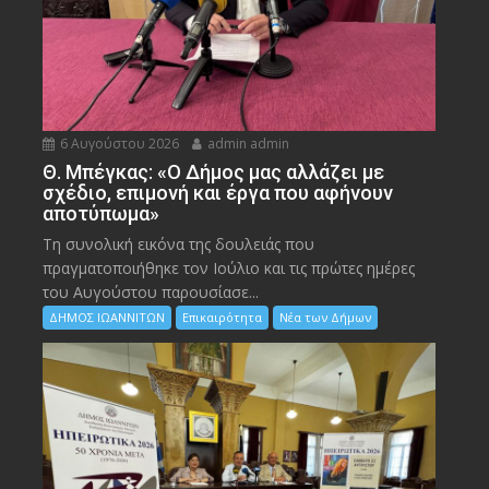
6 Αυγούστου 2026
admin admin
Θ. Μπέγκας: «Ο Δήμος μας αλλάζει με
σχέδιο, επιμονή και έργα που αφήνουν
αποτύπωμα»
Τη συνολική εικόνα της δουλειάς που
πραγματοποιήθηκε τον Ιούλιο και τις πρώτες ημέρες
του Αυγούστου παρουσίασε...
ΔΗΜΟΣ ΙΩΑΝΝΙΤΩΝ
Επικαιρότητα
Νέα των Δήμων