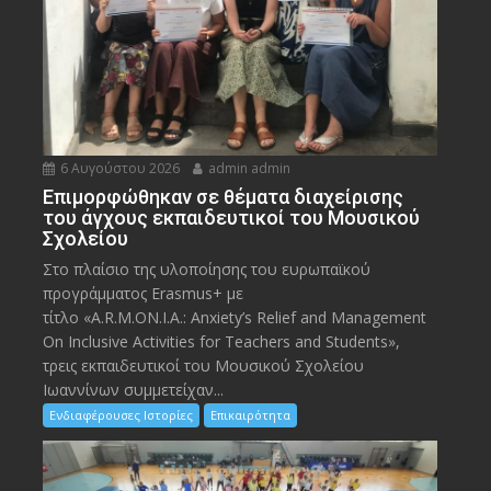
6 Αυγούστου 2026
admin admin
Eπιμορφώθηκαν σε θέματα διαχείρισης
του άγχους εκπαιδευτικοί του Μουσικού
Σχολείου
Στο πλαίσιο της υλοποίησης του ευρωπαϊκού
προγράμματος Erasmus+ με
τίτλο «A.R.M.ON.I.A.: Anxiety’s Relief and Management
On Inclusive Activities for Teachers and Students»,
τρεις εκπαιδευτικοί του Μουσικού Σχολείου
Ιωαννίνων συμμετείχαν...
Ενδιαφέρουσες Ιστορίες
Επικαιρότητα