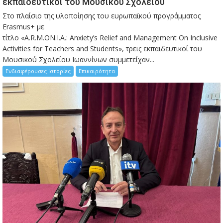
εκπαιδευτικοί του Μουσικού Σχολείου
Στο πλαίσιο της υλοποίησης του ευρωπαϊκού προγράμματος
Erasmus+ με
τίτλο «A.R.M.ON.I.A.: Anxiety’s Relief and Management On Inclusive
Activities for Teachers and Students», τρεις εκπαιδευτικοί του
Μουσικού Σχολείου Ιωαννίνων συμμετείχαν...
Ενδιαφέρουσες Ιστορίες
Επικαιρότητα