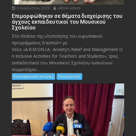
6 Αυγούστου 2026
admin admin
Eπιμορφώθηκαν σε θέματα διαχείρισης του
άγχους εκπαιδευτικοί του Μουσικού
Σχολείου
Στο πλαίσιο της υλοποίησης του ευρωπαϊκού
προγράμματος Erasmus+ με
τίτλο «A.R.M.ON.I.A.: Anxiety’s Relief and Management O
n Inclusive Activities for Teachers and Students», τρεις
εκπαιδευτικοί του Μουσικού Σχολείου Ιωαννίνων
συμμετείχαν...
Ενδιαφέρουσες Ιστορίες
Επικαιρότητα