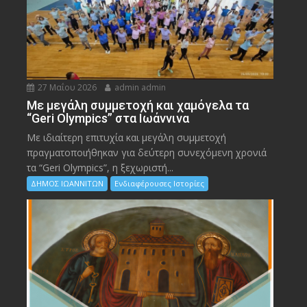
27 Μαΐου 2026
admin admin
Με μεγάλη συμμετοχή και χαμόγελα τα
“Geri Olympics” στα Ιωάννινα
Με ιδιαίτερη επιτυχία και μεγάλη συμμετοχή
πραγματοποιήθηκαν για δεύτερη συνεχόμενη χρονιά
τα “Geri Olympics”, η ξεχωριστή...
ΔΗΜΟΣ ΙΩΑΝΝΙΤΩΝ
Ενδιαφέρουσες Ιστορίες