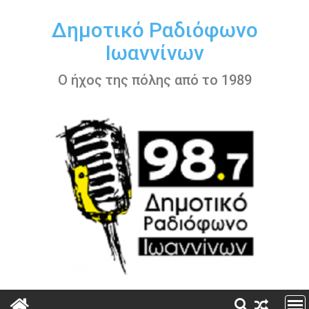
Περάστε
στο
Δημοτικό Ραδιόφωνο
περιεχόμενο
Ιωαννίνων
Ο ήχος της πόλης από το 1989