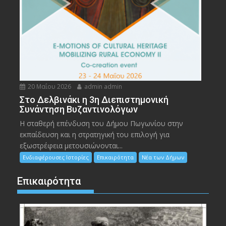
20 Μαΐου 2026
admin admin
Στο Δελβινάκι η 3η Διεπιστημονική
Συνάντηση Βυζαντινολόγων
Η σταθερή επένδυση του Δήμου Πωγωνίου στην
εκπαίδευση και η στρατηγική του επιλογή για
εξωστρέφεια μετουσιώνονται...
Ενδιαφέρουσες Ιστορίες
Επικαιρότητα
Νέα των Δήμων
Επικαιρότητα