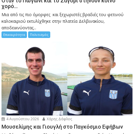
Όταν το Πωγώνι και το Ζαγόρι στήνουν κοινό
χορό…
Μια από τις πιο όμορφες και ξεχωριστές βραδιές του φετινού
καλοκαιριού εκτυλίχθηκε στην πλατεία Δελβινακίου,
αποδεικνύοντας...
Επικαιρότητα
Πολιτισμός
4 Αυγούστου 2026
Χάρης Δάφλος
Μουσελίμης και Γιουγλή στο Παγκόσμιο Εφήβων