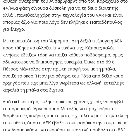
καθαρή ανατροπή του Ανσαριφάρντ από τον Καραχάλιο στο
44΄. Μια φάση σίγουρα δύσκολη για να τη δει ο διαιτητής,
αλλά… πανεύκολη χάρη στην τεχνολογία του VAR και είναι
απορίας άξιο για ποιο λόγο δεν κλήθηκε ο Παπαδόπουλος
για έλεγχο.
Με τη μετατόπιση του ‘Αμραμπατ στη δεξιά πτέρυγα η ΑΕΚ
προσπάθησε να αλλάξει την εικόνα της. Κάποιες καλές
κινήσεις έδειξαν τάση να παίξει κάθετο ποδόσφαιρο, όμως
αδυνατούσε να δημιουργήσει ευκαιρία. Όμως στο 69΄ ο
Πέτρος Μάνταλος στην πρώτη επαφή του με τη μπάλα,
άνοιξε το σκορ. Ήταν μια σέντρα του Ρότα από δεξιά και ο
αρχηγός που είχε μπει λίγο νωρίτερα ως αλλαγή, έστειλε με
κεφαλιά τη μπάλα στα δίχτυα.
Από εκεί και πέρα, κύλησε αρκετός χρόνος χωρίς να συμβεί
το παραμικρό. ‘Αργησε και ο Μεταξάς να προχωρήσει σε
διορθωτικές κινήσεις και το ματς είχε πλέον μπει στην τελική
του ευθεία, όπου η ΑΕΚ έβαλε το «κερασάκι στην τούρτα» με
τον Ανσαριφάρντ να σκοράρει με κοντινή προβολή στο 88΄.