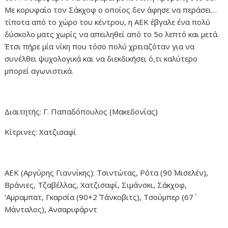
Με κορυφαίο τον Σάκχοφ ο οποίος δεν άφησε να περάσει…
τίποτα από το χώρο του κέντρου, η ΑΕΚ έβγαλε ένα πολύ
δύσκολο ματς χωρίς να απειληθεί από το 5ο λεπτό και μετά.
Έτσι πήρε μία νίκη που τόσο πολύ χρειαζόταν για να
συνέλθει ψυχολογικά και να διεκδικήσει ό,τι καλύτερο
μπορεί αγωνιστικά.
Διαιτητής: Γ. Παπαδόπουλος (Μακεδονίας)
Κίτρινες: Χατζισαφί
ΑΕΚ (Αργύρης Γιαννίκης): Τσιντώτας, Ρότα (90΄ Μισελέν),
Βράνιες, Τζαβέλλας, Χατζισαφί, Σιμάνσκι, Σάκχοφ,
‘Αμραμπατ, Γκαρσία (90+2΄ Τάνκοβιτς), Τσούμπερ (67΄
Μάνταλος), Ανσαριφάρντ