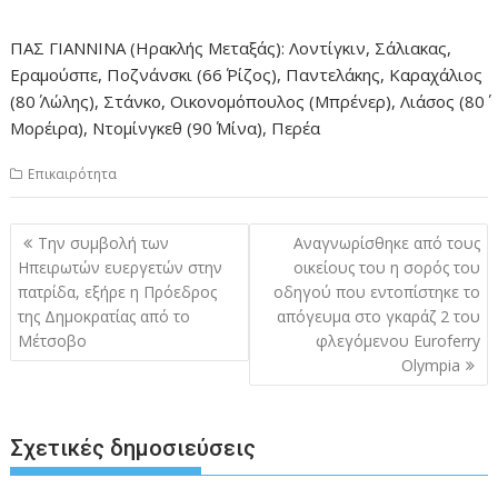
ΠΑΣ ΓΙΑΝΝΙΝΑ (Ηρακλής Μεταξάς): Λοντίγκιν, Σάλιακας,
Εραμούσπε, Ποζνάνσκι (66΄ Ρίζος), Παντελάκης, Καραχάλιος
(80΄ Λώλης), Στάνκο, Οικονομόπουλος (Μπρένερ), Λιάσος (80΄
Μορέιρα), Ντομίνγκεθ (90΄ Μίνα), Περέα
Επικαιρότητα
Πλοήγηση
Την συμβολή των
Aναγνωρίσθηκε από τους
άρθρων
Ηπειρωτών ευεργετών στην
οικείους του η σορός του
πατρίδα, εξήρε η Πρόεδρος
οδηγού που εντοπίστηκε το
της Δημοκρατίας από το
απόγευμα στο γκαράζ 2 του
Μέτσοβο
φλεγόμενου Euroferry
Olympia
Σχετικές δημοσιεύσεις