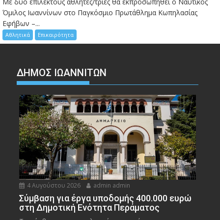
Mε δύο επίλεκτους αθλητές/τριες θα εκπροσωπηθεί ο Ναυτικός
Όμιλος Ιωαννίνων στο Παγκόσμιο Πρωτάθλημα Κωπηλασίας
Εφήβων –...
Αθλητικά
Επικαιρότητα
ΔΗΜΟΣ ΙΩΑΝΝΙΤΩΝ
4 Αυγούστου 2026
admin admin
Σύμβαση για έργα υποδομής 400.000 ευρώ
στη Δημοτική Ενότητα Περάματος