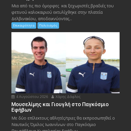
Μια από τις πιο όμορφες και ξεχωριστές βραδιές του
φετινού καλοκαιριού εκτυλίχθηκε στην πλατεία
Δελβινακίου, αποδεικνύοντας...
Επικαιρότητα
Πολιτισμός
4 Αυγούστου 2026
Χάρης Δάφλος
Μουσελίμης και Γιουγλή στο Παγκόσμιο
Εφήβων
Mε δύο επίλεκτους αθλητές/τριες θα εκπροσωπηθεί ο
Ναυτικός Όμιλος Ιωαννίνων στο Παγκόσμιο
Πρωτάθλημα Κωπηλασίας Εφήβων –...