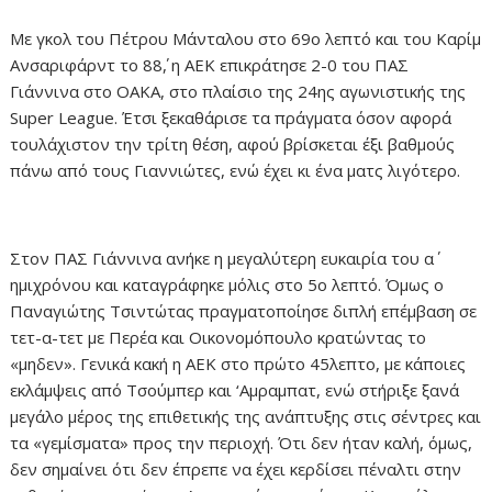
Με γκολ του Πέτρου Μάνταλου στο 69ο λεπτό και του Καρίμ
Ανσαριφάρντ το 88΄, η ΑΕΚ επικράτησε 2-0 του ΠΑΣ
Γιάννινα στο ΟΑΚΑ, στο πλαίσιο της 24ης αγωνιστικής της
Super League. Έτσι ξεκαθάρισε τα πράγματα όσον αφορά
τουλάχιστον την τρίτη θέση, αφού βρίσκεται έξι βαθμούς
πάνω από τους Γιαννιώτες, ενώ έχει κι ένα ματς λιγότερο.
Στον ΠΑΣ Γιάννινα ανήκε η μεγαλύτερη ευκαιρία του α΄
ημιχρόνου και καταγράφηκε μόλις στο 5ο λεπτό. Όμως ο
Παναγιώτης Τσιντώτας πραγματοποίησε διπλή επέμβαση σε
τετ-α-τετ με Περέα και Οικονομόπουλο κρατώντας το
«μηδεν». Γενικά κακή η ΑΕΚ στο πρώτο 45λεπτο, με κάποιες
εκλάμψεις από Τσούμπερ και ‘Αμραμπατ, ενώ στήριξε ξανά
μεγάλο μέρος της επιθετικής της ανάπτυξης στις σέντρες και
τα «γεμίσματα» προς την περιοχή. Ότι δεν ήταν καλή, όμως,
δεν σημαίνει ότι δεν έπρεπε να έχει κερδίσει πέναλτι στην