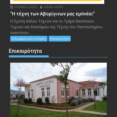
20 Μαΐου 2026
admin admin
“Η τέχνη των Αβορίγινων μας εμπνέει”
Η Σχολή Καλών Τεχνών και το Τμήμα Εικαστικών
Τεχνών και Επιστημών της Τέχνης του Πανεπιστημίου
Ιωαννίνων...
Ενδιαφέρουσες Ιστορίες
Επικαιρότητα
Επικαιρότητα