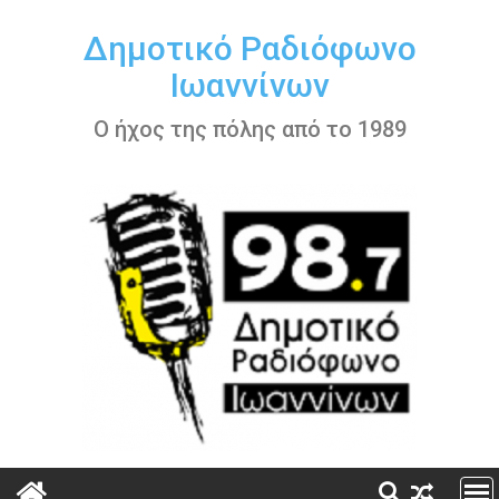
Περάστε
στο
Δημοτικό Ραδιόφωνο
περιεχόμενο
Ιωαννίνων
Ο ήχος της πόλης από το 1989