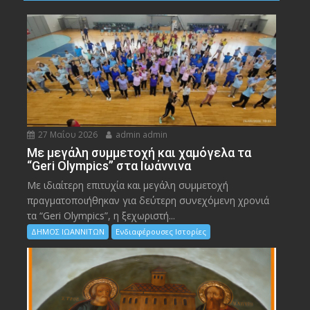
27 Μαΐου 2026
admin admin
Με μεγάλη συμμετοχή και χαμόγελα τα
“Geri Olympics” στα Ιωάννινα
Με ιδιαίτερη επιτυχία και μεγάλη συμμετοχή
πραγματοποιήθηκαν για δεύτερη συνεχόμενη χρονιά
τα “Geri Olympics”, η ξεχωριστή...
ΔΗΜΟΣ ΙΩΑΝΝΙΤΩΝ
Ενδιαφέρουσες Ιστορίες