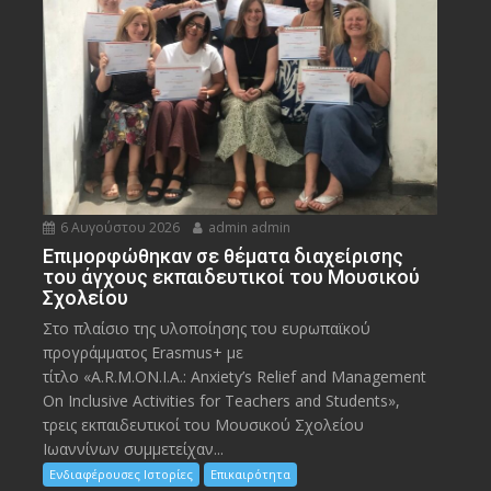
6 Αυγούστου 2026
admin admin
Eπιμορφώθηκαν σε θέματα διαχείρισης
του άγχους εκπαιδευτικοί του Μουσικού
Σχολείου
Στο πλαίσιο της υλοποίησης του ευρωπαϊκού
προγράμματος Erasmus+ με
τίτλο «A.R.M.ON.I.A.: Anxiety’s Relief and Management
On Inclusive Activities for Teachers and Students»,
τρεις εκπαιδευτικοί του Μουσικού Σχολείου
Ιωαννίνων συμμετείχαν...
Ενδιαφέρουσες Ιστορίες
Επικαιρότητα