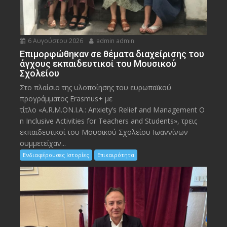
6 Αυγούστου 2026
admin admin
Eπιμορφώθηκαν σε θέματα διαχείρισης του
άγχους εκπαιδευτικοί του Μουσικού
Σχολείου
Στο πλαίσιο της υλοποίησης του ευρωπαϊκού
προγράμματος Erasmus+ με
τίτλο «A.R.M.ON.I.A.: Anxiety’s Relief and Management O
n Inclusive Activities for Teachers and Students», τρεις
εκπαιδευτικοί του Μουσικού Σχολείου Ιωαννίνων
συμμετείχαν...
Ενδιαφέρουσες Ιστορίες
Επικαιρότητα