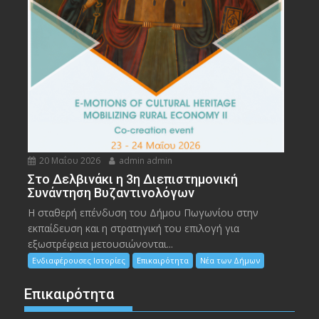
20 Μαΐου 2026
admin admin
Στο Δελβινάκι η 3η Διεπιστημονική
Συνάντηση Βυζαντινολόγων
Η σταθερή επένδυση του Δήμου Πωγωνίου στην
εκπαίδευση και η στρατηγική του επιλογή για
εξωστρέφεια μετουσιώνονται...
Ενδιαφέρουσες Ιστορίες
Επικαιρότητα
Νέα των Δήμων
Επικαιρότητα