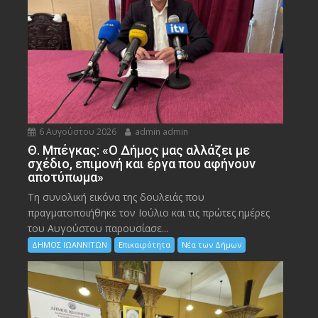
6 Αυγούστου 2026
admin admin
Θ. Μπέγκας: «Ο Δήμος μας αλλάζει με
σχέδιο, επιμονή και έργα που αφήνουν
αποτύπωμα»
Τη συνολική εικόνα της δουλειάς που
πραγματοποιήθηκε τον Ιούλιο και τις πρώτες ημέρες
του Αυγούστου παρουσίασε...
ΔΗΜΟΣ ΙΩΑΝΝΙΤΩΝ
Επικαιρότητα
Νέα των Δήμων