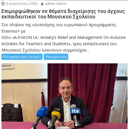
6 Αυγούστου 2026
admin admin
Eπιμορφώθηκαν σε θέματα διαχείρισης του άγχους
εκπαιδευτικοί του Μουσικού Σχολείου
Στο πλαίσιο της υλοποίησης του ευρωπαϊκού προγράμματος
Erasmus+ με
τίτλο «A.R.M.ON.I.A.: Anxiety’s Relief and Management On Inclusive
Activities for Teachers and Students», τρεις εκπαιδευτικοί του
Μουσικού Σχολείου Ιωαννίνων συμμετείχαν...
Ενδιαφέρουσες Ιστορίες
Επικαιρότητα