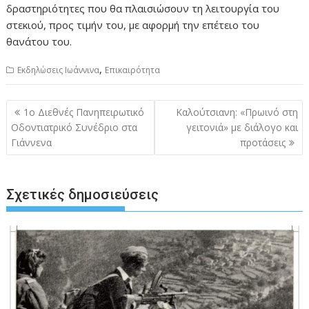
δραστηριότητες που θα πλαισιώσουν τη λειτουργία του
στεκιού, προς τιμήν του, με αφορμή την επέτειο του
θανάτου του.
,
Εκδηλώσεις Ιωάννινα
Επικαιρότητα
Πλοήγηση
1ο Διεθνές Πανηπειρωτικό
Καλούτσιανη: «Πρωινό στη
άρθρων
Οδοντιατρικό Συνέδριο στα
γειτονιά» με διάλογο και
Γιάννενα
προτάσεις
Σχετικές δημοσιεύσεις