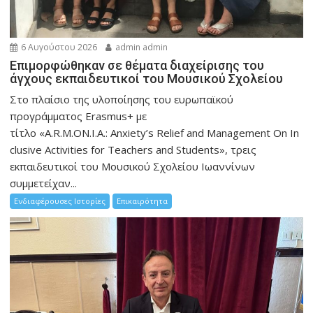
6 Αυγούστου 2026
admin admin
Eπιμορφώθηκαν σε θέματα διαχείρισης του
άγχους εκπαιδευτικοί του Μουσικού Σχολείου
Στο πλαίσιο της υλοποίησης του ευρωπαϊκού
προγράμματος Erasmus+ με
τίτλο «A.R.M.ON.I.A.: Anxiety’s Relief and Management On In
clusive Activities for Teachers and Students», τρεις
εκπαιδευτικοί του Μουσικού Σχολείου Ιωαννίνων
συμμετείχαν...
Ενδιαφέρουσες Ιστορίες
Επικαιρότητα