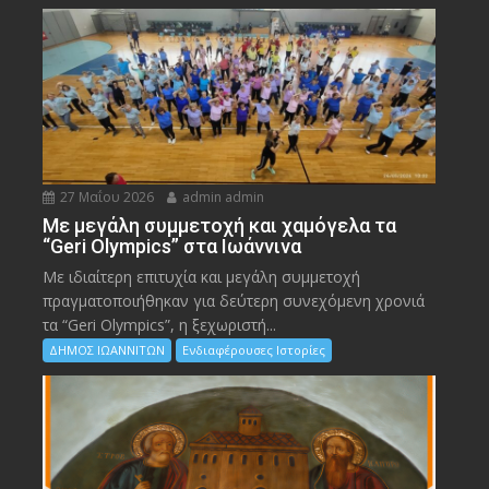
27 Μαΐου 2026
admin admin
Με μεγάλη συμμετοχή και χαμόγελα τα
“Geri Olympics” στα Ιωάννινα
Με ιδιαίτερη επιτυχία και μεγάλη συμμετοχή
πραγματοποιήθηκαν για δεύτερη συνεχόμενη χρονιά
τα “Geri Olympics”, η ξεχωριστή...
ΔΗΜΟΣ ΙΩΑΝΝΙΤΩΝ
Ενδιαφέρουσες Ιστορίες