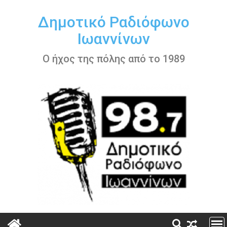
Περάστε
στο
Δημοτικό Ραδιόφωνο
περιεχόμενο
Ιωαννίνων
Ο ήχος της πόλης από το 1989