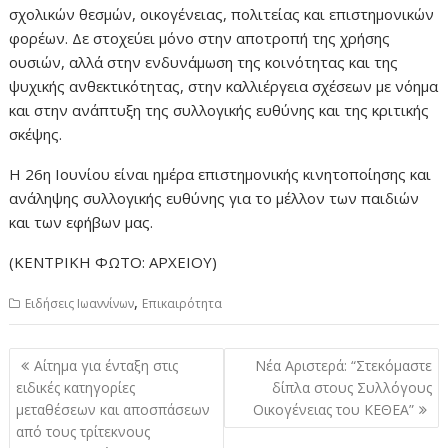
σχολικών θεσμών, οικογένειας, πολιτείας και επιστημονικών
φορέων. Δε στοχεύει μόνο στην αποτροπή της χρήσης
ουσιών, αλλά στην ενδυνάμωση της κοινότητας και της
ψυχικής ανθεκτικότητας, στην καλλιέργεια σχέσεων με νόημα
και στην ανάπτυξη της συλλογικής ευθύνης και της κριτικής
σκέψης.
Η 26η Ιουνίου είναι ημέρα επιστημονικής κινητοποίησης και
ανάληψης συλλογικής ευθύνης για το μέλλον των παιδιών
και των εφήβων μας.
(ΚΕΝΤΡΙΚΗ ΦΩΤΟ: ΑΡΧΕΙΟΥ)
,
Ειδήσεις Ιωαννίνων
Επικαιρότητα
Πλοήγηση
Αίτημα για ένταξη στις
Νέα Αριστερά: “Στεκόμαστε
άρθρων
ειδικές κατηγορίες
δίπλα στους Συλλόγους
μεταθέσεων και αποσπάσεων
Οικογένειας του ΚΕΘΕΑ”
από τους τρίτεκνους