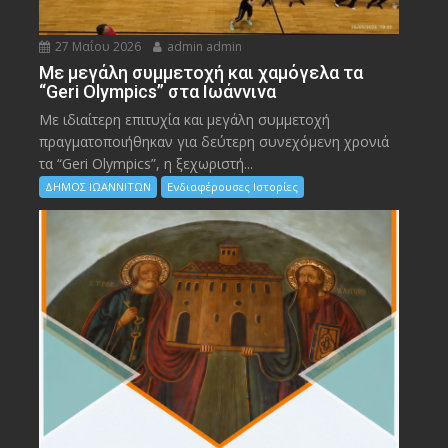
27 Μαΐου 2026
admin admin
Με μεγάλη συμμετοχή και χαμόγελα τα
“Geri Olympics” στα Ιωάννινα
Με ιδιαίτερη επιτυχία και μεγάλη συμμετοχή
πραγματοποιήθηκαν για δεύτερη συνεχόμενη χρονιά
τα “Geri Olympics”, η ξεχωριστή...
ΔΗΜΟΣ ΙΩΑΝΝΙΤΩΝ
Ενδιαφέρουσες Ιστορίες