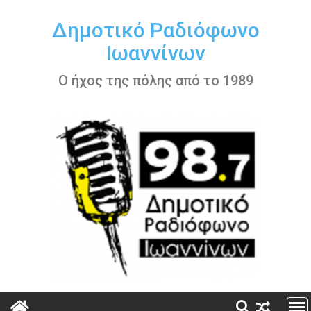
Περάστε
στο
Δημοτικό Ραδιόφωνο
περιεχόμενο
Ιωαννίνων
Ο ήχος της πόλης από το 1989