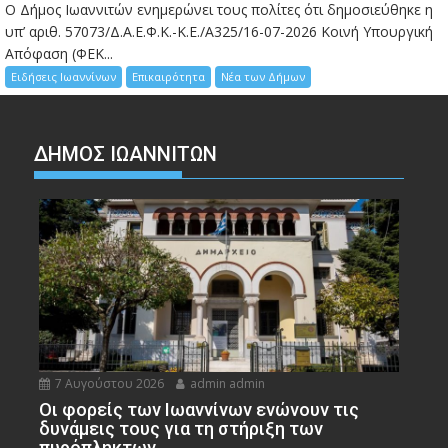
Ο Δήμος Ιωαννιτών ενημερώνει τους πολίτες ότι δημοσιεύθηκε η
υπ’ αριθ. 57073/Δ.Α.Ε.Φ.Κ.-Κ.Ε./Α325/16-07-2026 Κοινή Υπουργική
Απόφαση (ΦΕΚ...
Ειδήσεις Ιωαννίνων
Επικαιρότητα
Νέα των Δήμων
ΔΗΜΟΣ ΙΩΑΝΝΙΤΩΝ
7 Αυγούστου 2026
admin admin
Οι φορείς των Ιωαννίνων ενώνουν τις
δυνάμεις τους για τη στήριξη των
πυρόπληκτων