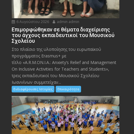
6 Αυγούστου 2026
admin admin
Eπιμορφώθηκαν σε θέματα διαχείρισης
του άγχους εκπαιδευτικοί του Μουσικού
Σχολείου
Στο πλαίσιο της υλοποίησης του ευρωπαϊκού
προγράμματος Erasmus+ με
τίτλο «A.R.M.ON.I.A.: Anxiety’s Relief and Management
On Inclusive Activities for Teachers and Students»,
τρεις εκπαιδευτικοί του Μουσικού Σχολείου
Ιωαννίνων συμμετείχαν...
Ενδιαφέρουσες Ιστορίες
Επικαιρότητα