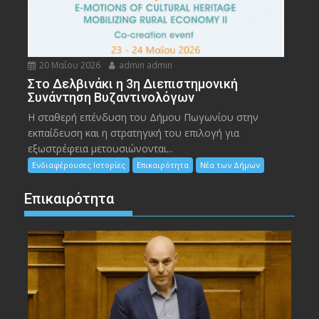
20 Μαΐου 2026
admin admin
Στο Δελβινάκι η 3η Διεπιστημονική
Συνάντηση Βυζαντινολόγων
Η σταθερή επένδυση του Δήμου Πωγωνίου στην
εκπαίδευση και η στρατηγική του επιλογή για
εξωστρέφεια μετουσιώνονται...
Ενδιαφέρουσες Ιστορίες
Επικαιρότητα
Νέα των Δήμων
Επικαιρότητα