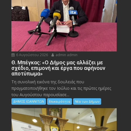
6 Αυγούστου 2026
admin admin
Θ. Μπέγκας: «Ο Δήμος μας αλλάζει με
σχέδιο, επιμονή και έργα που αφήνουν
αποτύπωμα»
Τη συνολική εικόνα της δουλειάς που
πραγματοποιήθηκε τον Ιούλιο και τις πρώτες ημέρες
του Αυγούστου παρουσίασε...
ΔΗΜΟΣ ΙΩΑΝΝΙΤΩΝ
Επικαιρότητα
Νέα των Δήμων