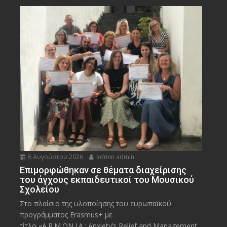
6 Αυγούστου 2026
admin admin
Eπιμορφώθηκαν σε θέματα διαχείρισης
του άγχους εκπαιδευτικοί του Μουσικού
Σχολείου
Στο πλαίσιο της υλοποίησης του ευρωπαϊκού
προγράμματος Erasmus+ με
τίτλο «A.R.M.ON.I.A.: Anxiety’s Relief and Management