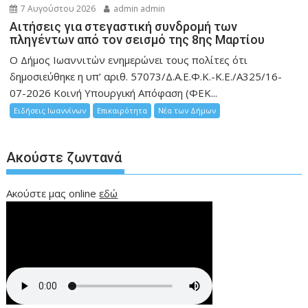
7 Αυγούστου 2026
admin admin
Αιτήσεις για στεγαστική συνδρομή των
πληγέντων από τον σεισμό της 8ης Μαρτίου
Ο Δήμος Ιωαννιτών ενημερώνει τους πολίτες ότι
δημοσιεύθηκε η υπ’ αριθ. 57073/Δ.Α.Ε.Φ.Κ.-Κ.Ε./Α325/16-
07-2026 Κοινή Υπουργική Απόφαση (ΦΕΚ...
Ειδήσεις Ιωαννίνων
Επικαιρότητα
Νέα των Δήμων
Ακούστε ζωντανά
Ακούστε μας online
εδώ