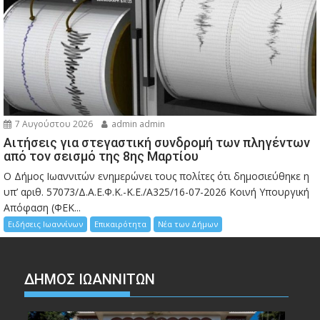
7 Αυγούστου 2026
admin admin
Αιτήσεις για στεγαστική συνδρομή των πληγέντων
από τον σεισμό της 8ης Μαρτίου
Ο Δήμος Ιωαννιτών ενημερώνει τους πολίτες ότι δημοσιεύθηκε η
υπ’ αριθ. 57073/Δ.Α.Ε.Φ.Κ.-Κ.Ε./Α325/16-07-2026 Κοινή Υπουργική
Απόφαση (ΦΕΚ...
Ειδήσεις Ιωαννίνων
Επικαιρότητα
Νέα των Δήμων
ΔΗΜΟΣ ΙΩΑΝΝΙΤΩΝ