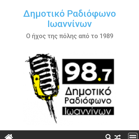
Περάστε
στο
Δημοτικό Ραδιόφωνο
περιεχόμενο
Ιωαννίνων
Ο ήχος της πόλης από το 1989