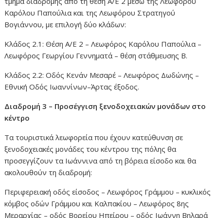
τμήμα διαδρομής από τη θέση Α/Ε 2 μέσω της Λεωφόρου
Καρόλου Παπούλια και της Λεωφόρου Στρατηγού
Βογιάννου, με επιλογή δύο κλάδων:
Κλάδος 2.1: Θέση Α/Ε 2 – Λεωφόρος Καρόλου Παπούλια –
Λεωφόρος Γεωργίου Γεννηματά – θέση στάθμευσης Β.
Κλάδος 2.2: Οδός Κενάν Μεσαρέ – Λεωφόρος Δωδώνης –
Εθνική Οδός Ιωαννίνων–Άρτας έξοδος.
Διαδρομή 3 – Προσέγγιση ξενοδοχειακών μονάδων στο
κέντρο
Τα τουριστικά λεωφορεία που έχουν κατεύθυνση σε
ξενοδοχειακές μονάδες του κέντρου της πόλης θα
προσεγγίζουν τα Ιωάννινα από τη βόρεια είσοδο και θα
ακολουθούν τη διαδρομή:
Περιφερειακή οδός είσοδος – Λεωφόρος Γράμμου – κυκλικός
κόμβος οδών Γράμμου και Καλπακίου – Λεωφόρος 8ης
Μεραρχίας – οδός Βορείου Ηπείρου – οδός Ιωάννη Βηλαρά