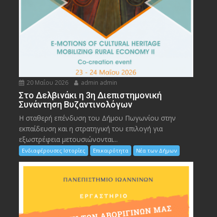
20 Μαΐου 2026
admin admin
Στο Δελβινάκι η 3η Διεπιστημονική
Συνάντηση Βυζαντινολόγων
Η σταθερή επένδυση του Δήμου Πωγωνίου στην
εκπαίδευση και η στρατηγική του επιλογή για
εξωστρέφεια μετουσιώνονται...
Ενδιαφέρουσες Ιστορίες
Επικαιρότητα
Νέα των Δήμων