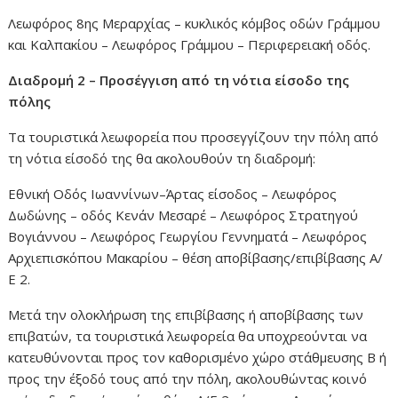
Λεωφόρος 8ης Μεραρχίας – κυκλικός κόμβος οδών Γράμμου
και Καλπακίου – Λεωφόρος Γράμμου – Περιφερειακή οδός.
Διαδρομή 2 – Προσέγγιση από τη νότια είσοδο της
πόλης
Τα τουριστικά λεωφορεία που προσεγγίζουν την πόλη από
τη νότια είσοδό της θα ακολουθούν τη διαδρομή:
Εθνική Οδός Ιωαννίνων–Άρτας είσοδος – Λεωφόρος
Δωδώνης – οδός Κενάν Μεσαρέ – Λεωφόρος Στρατηγού
Βογιάννου – Λεωφόρος Γεωργίου Γεννηματά – Λεωφόρος
Αρχιεπισκόπου Μακαρίου – θέση αποβίβασης/επιβίβασης Α/
Ε 2.
Μετά την ολοκλήρωση της επιβίβασης ή αποβίβασης των
επιβατών, τα τουριστικά λεωφορεία θα υποχρεούνται να
κατευθύνονται προς τον καθορισμένο χώρο στάθμευσης Β ή
προς την έξοδό τους από την πόλη, ακολουθώντας κοινό