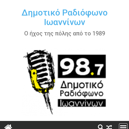
Περάστε
στο
Δημοτικό Ραδιόφωνο
περιεχόμενο
Ιωαννίνων
Ο ήχος της πόλης από το 1989