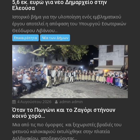
5,6 εκ. ευρώ για νέο Δημαρχείο στην
Ελεούσα
Ιστορικό βήμα για την υλοποίηση ενός εμβληματικού
έργου αποτελεί η απόφαση του Υπουργού Εσωτερικών
Θεόδωρου Λιβάνιου...
Επικαιρότητα
Νέα των Δήμων
4 Αυγούστου 2026
admin admin
Όταν το Πωγώνι και το Ζαγόρι στήνουν
κοινό χορό…
Μια από τις πιο όμορφες και ξεχωριστές βραδιές του
φετινού καλοκαιριού εκτυλίχθηκε στην πλατεία
Δελβινακίου, αποδεικνύοντας...