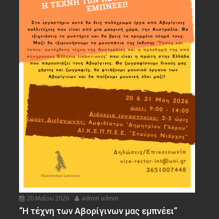
20 Μαΐου 2026
admin admin
“Η τέχνη των Αβορίγινων μας εμπνέει”