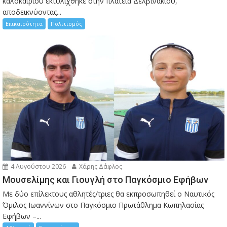
καλοκαιριού εκτυλίχθηκε στην πλατεία Δελβινακίου,
αποδεικνύοντας...
Επικαιρότητα
Πολιτισμός
4 Αυγούστου 2026
Χάρης Δάφλος
Μουσελίμης και Γιουγλή στο Παγκόσμιο Εφήβων
Mε δύο επίλεκτους αθλητές/τριες θα εκπροσωπηθεί ο Ναυτικός
Όμιλος Ιωαννίνων στο Παγκόσμιο Πρωτάθλημα Κωπηλασίας
Εφήβων –...