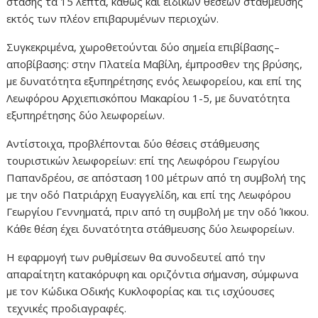
στάσης τα 15 λεπτά, καθώς και ειδικών θέσεων στάθμευσης
εκτός των πλέον επιβαρυμένων περιοχών.
Συγκεκριμένα, χωροθετούνται δύο σημεία επιβίβασης–
αποβίβασης: στην Πλατεία Μαβίλη, έμπροσθεν της βρύσης,
με δυνατότητα εξυπηρέτησης ενός λεωφορείου, και επί της
Λεωφόρου Αρχιεπισκόπου Μακαρίου 1-5, με δυνατότητα
εξυπηρέτησης δύο λεωφορείων.
Αντίστοιχα, προβλέπονται δύο θέσεις στάθμευσης
τουριστικών λεωφορείων: επί της Λεωφόρου Γεωργίου
Παπανδρέου, σε απόσταση 100 μέτρων από τη συμβολή της
με την οδό Πατριάρχη Ευαγγελίδη, και επί της Λεωφόρου
Γεωργίου Γεννηματά, πριν από τη συμβολή με την οδό Ίκκου.
Κάθε θέση έχει δυνατότητα στάθμευσης δύο λεωφορείων.
Η εφαρμογή των ρυθμίσεων θα συνοδευτεί από την
απαραίτητη κατακόρυφη και οριζόντια σήμανση, σύμφωνα
με τον Κώδικα Οδικής Κυκλοφορίας και τις ισχύουσες
τεχνικές προδιαγραφές.