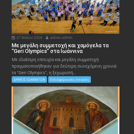
27 Μαΐου 2026
admin admin
Με μεγάλη συμμετοχή και χαμόγελα τα
“Geri Olympics” στα Ιωάννινα
Με ιδιαίτερη επιτυχία και μεγάλη συμμετοχή
πραγματοποιήθηκαν για δεύτερη συνεχόμενη χρονιά
τα “Geri Olympics”, η ξεχωριστή...
ΔΗΜΟΣ ΙΩΑΝΝΙΤΩΝ
Ενδιαφέρουσες Ιστορίες