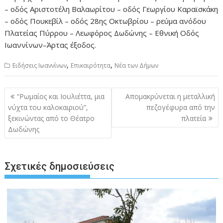
– οδός Αριστοτέλη Βαλαωρίτου – οδός Γεωργίου Καραϊσκάκη
– οδός Πουκεβίλ – οδός 28ης Οκτωβρίου – ρεύμα ανόδου
Πλατείας Πύρρου – Λεωφόρος Δωδώνης – Εθνική Οδός
Ιωαννίνων–Άρτας έξοδος.
,
,
Ειδήσεις Ιωαννίνων
Επικαιρότητα
Νέα των Δήμων
Πλοήγηση
“Ρωμαίος και Ιουλιέττα, μια
Απομακρύνεται η μεταλλική
άρθρων
νύχτα του καλοκαιριού”,
πεζογέφυρα από την
ξεκινώντας από το Θέατρο
πλατεία
Δωδώνης
Σχετικές δημοσιεύσεις