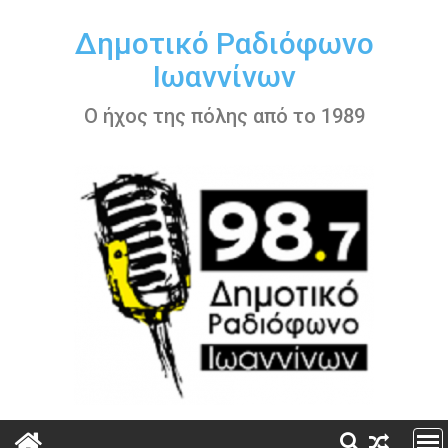
Περάστε
στο
Δημοτικό Ραδιόφωνο
περιεχόμενο
Ιωαννίνων
Ο ήχος της πόλης από το 1989