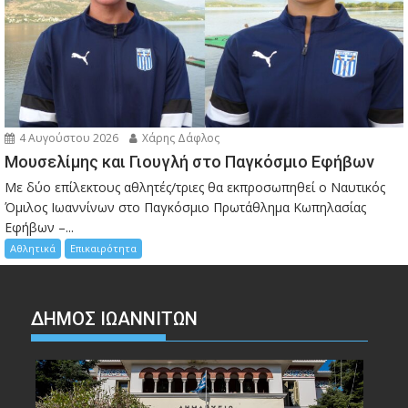
4 Αυγούστου 2026
Χάρης Δάφλος
Μουσελίμης και Γιουγλή στο Παγκόσμιο Εφήβων
Mε δύο επίλεκτους αθλητές/τριες θα εκπροσωπηθεί ο Ναυτικός
Όμιλος Ιωαννίνων στο Παγκόσμιο Πρωτάθλημα Κωπηλασίας
Εφήβων –...
Αθλητικά
Επικαιρότητα
ΔΗΜΟΣ ΙΩΑΝΝΙΤΩΝ