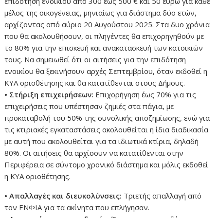
επιδότηση ενοικίου από 300 έως 500 € και 50 ευρω για κάθε
μέλος της οικογένειας, μηνιαίως για διάστημα δύο ετών,
αρχίζοντας από αύριο 20 Αυγούστου 2025. Στα δυο χρόνια
που θα ακολουθήσουν, οι πληγέντες θα επιχορηγηθούν με
το 80% για την επισκευή και ανακατασκευή των κατοικιών
τους. Να σημειωθεί ότι οι αιτήσεις για την επιδότηση
ενοικίου θα ξεκινήσουν αρχές Σεπτεμβρίου, όταν εκδοθεί η
ΚΥΑ οριοθέτησης και θα κατατίθενται στους Δήμους.
• Στήριξη επιχειρήσεων:
Επιχορήγηση έως 70% για τις
επιχειρήσεις που υπέστησαν ζημιές στα πάγια, με
προκαταβολή του 50% της συνολικής αποζημίωσης, ενώ για
τις κτιριακές εγκαταστάσεις ακολουθείται η ίδια διαδικασία
με αυτή που ακολουθείται για τα ιδιωτικά κτίρια, δηλαδή
80%. Οι αιτήσεις θα αρχίσουν να κατατίθενται στην
Περιφέρεια σε σύντομο χρονικό διάστημα και μόλις εκδοθεί
η ΚΥΑ οριοθέτησης.
• Απαλλαγές και διευκολύνσεις:
Τριετής απαλλαγή από
τον ΕΝΦΙΑ για τα ακίνητα που επλήγησαν.