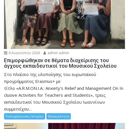
6 Αυγούστου 2026
admin admin
Eπιμορφώθηκαν σε θέματα διαχείρισης του
άγχους εκπαιδευτικοί του Μουσικού Σχολείου
Στο πλαίσιο της υλοποίησης του ευρωπαϊκού
προγράμματος Erasmus+ με
τίτλο «A.R.M.ON.I.A.: Anxiety’s Relief and Management On In
clusive Activities for Teachers and Students», τρεις
εκπαιδευτικοί του Μουσικού Σχολείου Ιωαννίνων
συμμετείχαν...
Ενδιαφέρουσες Ιστορίες
Επικαιρότητα