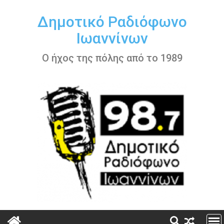
Περάστε
στο
Δημοτικό Ραδιόφωνο
περιεχόμενο
Ιωαννίνων
Ο ήχος της πόλης από το 1989