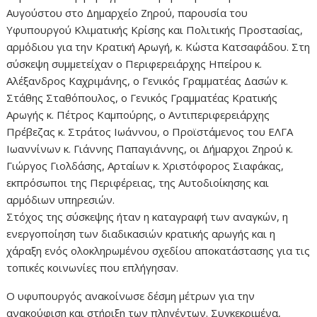
Αυγούστου στο Δημαρχείο Ζηρού, παρουσία του
Υφυπουργού Κλιματικής Κρίσης και Πολιτικής Προστασίας,
αρμόδιου για την Κρατική Αρωγή, κ. Κώστα Κατσαφάδου. Στη
σύσκεψη συμμετείχαν ο Περιφερειάρχης Ηπείρου κ.
Αλέξανδρος Καχριμάνης, ο Γενικός Γραμματέας Δασών κ.
Στάθης Σταθόπουλος, ο Γενικός Γραμματέας Κρατικής
Αρωγής κ. Πέτρος Καμπούρης, ο Αντιπεριφερειάρχης
Πρέβεζας κ. Στράτος Ιωάννου, ο Προϊστάμενος του ΕΛΓΑ
Ιωαννίνων κ. Γιάννης Παπαγιάννης, οι Δήμαρχοι Ζηρού κ.
Γιώργος Γιολδάσης, Αρταίων κ. Χριστόφορος Σιαφάκας,
εκπρόσωποι της Περιφέρειας, της Αυτοδιοίκησης και
αρμόδιων υπηρεσιών.
Στόχος της σύσκεψης ήταν η καταγραφή των αναγκών, η
ενεργοποίηση των διαδικασιών κρατικής αρωγής και η
χάραξη ενός ολοκληρωμένου σχεδίου αποκατάστασης για τις
τοπικές κοινωνίες που επλήγησαν.
Ο υφυπουργός ανακοίνωσε δέσμη μέτρων για την
ανακούφιση και στήριξη των πληγέντων. Συγκεκριμένα,