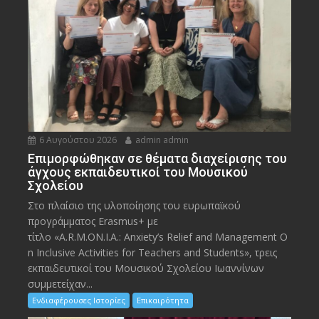
6 Αυγούστου 2026
admin admin
Eπιμορφώθηκαν σε θέματα διαχείρισης του
άγχους εκπαιδευτικοί του Μουσικού
Σχολείου
Στο πλαίσιο της υλοποίησης του ευρωπαϊκού
προγράμματος Erasmus+ με
τίτλο «A.R.M.ON.I.A.: Anxiety’s Relief and Management O
n Inclusive Activities for Teachers and Students», τρεις
εκπαιδευτικοί του Μουσικού Σχολείου Ιωαννίνων
συμμετείχαν...
Ενδιαφέρουσες Ιστορίες
Επικαιρότητα