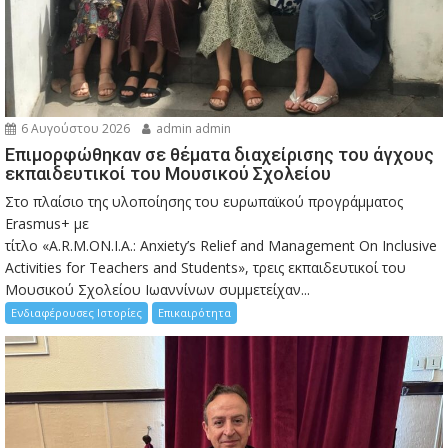
6 Αυγούστου 2026
admin admin
Eπιμορφώθηκαν σε θέματα διαχείρισης του άγχους
εκπαιδευτικοί του Μουσικού Σχολείου
Στο πλαίσιο της υλοποίησης του ευρωπαϊκού προγράμματος
Erasmus+ με
τίτλο «A.R.M.ON.I.A.: Anxiety’s Relief and Management On Inclusive
Activities for Teachers and Students», τρεις εκπαιδευτικοί του
Μουσικού Σχολείου Ιωαννίνων συμμετείχαν...
Ενδιαφέρουσες Ιστορίες
Επικαιρότητα