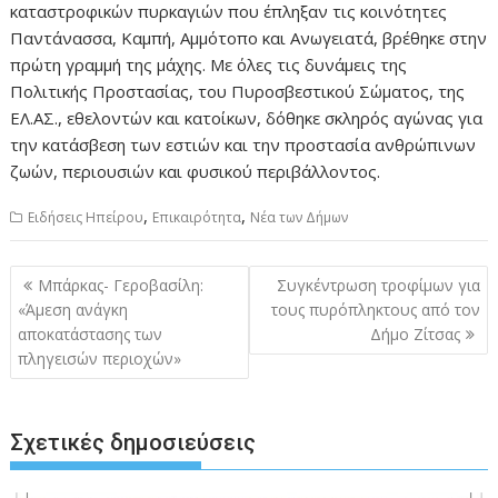
καταστροφικών πυρκαγιών που έπληξαν τις κοινότητες
Παντάνασσα, Καμπή, Αμμότοπο και Ανωγειατά, βρέθηκε στην
πρώτη γραμμή της μάχης. Με όλες τις δυνάμεις της
Πολιτικής Προστασίας, του Πυροσβεστικού Σώματος, της
ΕΛ.ΑΣ., εθελοντών και κατοίκων, δόθηκε σκληρός αγώνας για
την κατάσβεση των εστιών και την προστασία ανθρώπινων
ζωών, περιουσιών και φυσικού περιβάλλοντος.
,
,
Ειδήσεις Ηπείρου
Επικαιρότητα
Νέα των Δήμων
Πλοήγηση
Μπάρκας- Γεροβασίλη:
Συγκέντρωση τροφίμων για
άρθρων
«Άμεση ανάγκη
τους πυρόπληκτους από τον
αποκατάστασης των
Δήμο Ζίτσας
πληγεισών περιοχών»
Σχετικές δημοσιεύσεις