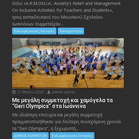
τίτλο «A.R.M.ON.I.A.: Anxiety’s Relief and Management
On Inclusive Activities for Teachers and Students»,
τρεις εκπαιδευτικοί του Μουσικού Σχολείου
Ιωαννίνων συμμετείχαν...
Ενδιαφέρουσες Ιστορίες
Επικαιρότητα
27 Μαΐου 2026
admin admin
Με μεγάλη συμμετοχή και χαμόγελα τα
“Geri Olympics” στα Ιωάννινα
Με ιδιαίτερη επιτυχία και μεγάλη συμμετοχή
πραγματοποιήθηκαν για δεύτερη συνεχόμενη χρονιά
τα “Geri Olympics”, η ξεχωριστή...
ΔΗΜΟΣ ΙΩΑΝΝΙΤΩΝ
Ενδιαφέρουσες Ιστορίες