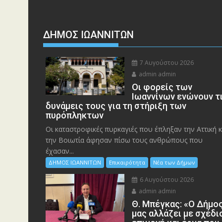
ΔΗΜΟΣ ΙΩΑΝΝΙΤΩΝ
7 Αυγούστου 2026
admin admin
Οι φορείς των
Ιωαννίνων ενώνουν τ
δυνάμεις τους για τη στήριξη των
πυρόπληκτων
Οι καταστροφικές πυρκαγιές που έπληξαν την Αττική κ
την Bοιωτία άφησαν πίσω τους ανθρώπους που
έχασαν...
ΔΗΜΟΣ ΙΩΑΝΝΙΤΩΝ
Επικαιρότητα
Νέα των Δήμων
6 Αυγούστου 2026
admin admin
Θ. Μπέγκας: «Ο Δήμο
μας αλλάζει με σχέδι