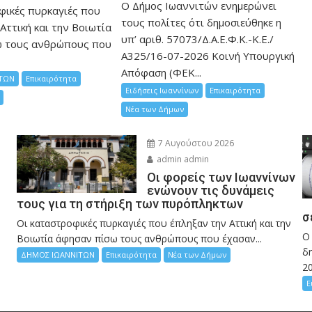
Ο Δήμος Ιωαννιτών ενημερώνει
φικές πυρκαγιές που
τους πολίτες ότι δημοσιεύθηκε η
Αττική και την Bοιωτία
υπ’ αριθ. 57073/Δ.Α.Ε.Φ.Κ.-Κ.Ε./
ω τους ανθρώπους που
Α325/16-07-2026 Κοινή Υπουργική
Απόφαση (ΦΕΚ...
ΤΩΝ
Επικαιρότητα
Ειδήσεις Ιωαννίνων
Επικαιρότητα
Νέα των Δήμων
7 Αυγούστου 2026
admin admin
Οι φορείς των Ιωαννίνων
ενώνουν τις δυνάμεις
τους για τη στήριξη των πυρόπληκτων
σ
Οι καταστροφικές πυρκαγιές που έπληξαν την Αττική και την
Ο
Bοιωτία άφησαν πίσω τους ανθρώπους που έχασαν...
δη
ΔΗΜΟΣ ΙΩΑΝΝΙΤΩΝ
Επικαιρότητα
Νέα των Δήμων
2
Ε