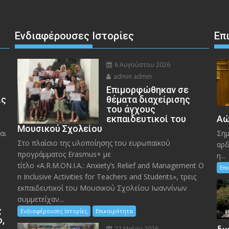
Ενδιαφέρουσες Ιστορίες
Επ
6 Αυγούστου 2026
admin admin
Eπιμορφώθηκαν σε
ις
θέματα διαχείρισης
του άγχους
εκπαιδευτικοί του
Αώ
Μουσικού Σχολείου
αι
Σημ
Στο πλαίσιο της υλοποίησης του ευρωπαϊκού
αρδ
προγράμματος Erasmus+ με
η...
τίτλο «A.R.M.ON.I.A.: Anxiety’s Relief and Management O
Επ
n Inclusive Activities for Teachers and Students», τρεις
εκπαιδευτικοί του Μουσικού Σχολείου Ιωαννίνων
συμμετείχαν...
ς
Ενδιαφέρουσες Ιστορίες
Επικαιρότητα
ο,
27 Μαΐου 2026