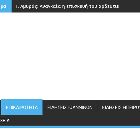
Γ. Αμυράς: Αναγκαία η επισκευή του αρδευτικού φράγ
θρα
ΕΠΙΚΑΙΡΌΤΗΤΑ
ΕΙΔΉΣΕΙΣ ΙΩΑΝΝΊΝΩΝ
ΕΙΔΉΣΕΙΣ ΗΠΕΊΡΟ
ΧΕΊΑ