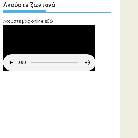
Ακούστε ζωντανά
Ακούστε μας online
εδώ