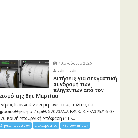
7 Αυγούστου 2026
admin admin
Αιτήσεις για στεγαστική
συνδρομή των
πληγέντων από τον
εισμό της 8ης Μαρτίου
 Δήμος Ιωαννιτών ενημερώνει τους πολίτες ότι
μοσιεύθηκε η υπ’ αριθ. 57073/Δ.Α.Ε.Φ.Κ.-Κ.Ε./Α325/16-07-
026 Κοινή Υπουργική Απόφαση (ΦΕΚ...
ιδήσεις Ιωαννίνων
Επικαιρότητα
Νέα των Δήμων