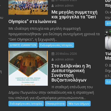
δυ
»
πυ
admin admin
Με μεγάλη συμμετοχή
Οι 
και χαμόγελα τα “Geri
ου
την
Olympics” στα Ιωάννινα
ΔΗ
Με ιδιαίτερη επιτυχία και μεγάλη συμμετοχή
πραγματοποιήθηκαν για δεύτερη συνεχόμενη χρονιά τα
“Geri Olympics”, η ξεχωριστή...
ΔΗΜΟΣ ΙΩΑΝΝΙΤΩΝ
Ενδιαφέρουσες Ιστορίες
τω
20 Μαΐου 2026
Μα
admin admin
Ο Δ
Στο Δελβινάκι η 3η
Διεπιστημονική
δημ
η
Συνάντηση
07-
Βυζαντινολόγων
Ειδ
Η σταθερή επένδυση του
Δήμου Πωγωνίου στην εκπαίδευση και η στρατηγική
του επιλογή για εξωστρέφεια μετουσιώνονται...
Ενδιαφέρουσες Ιστορίες
Επικαιρότητα
Νέα των Δήμων