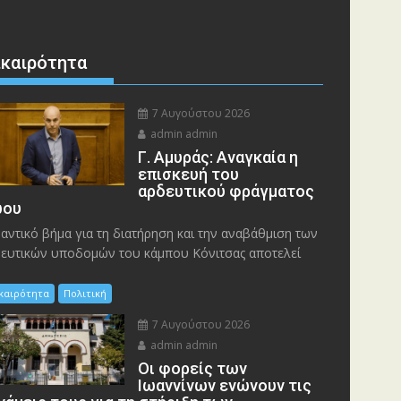
ικαιρότητα
7 Αυγούστου 2026
admin admin
Γ. Αμυράς: Αναγκαία η
επισκευή του
αρδευτικού φράγματος
ου
αντικό βήμα για τη διατήρηση και την αναβάθμιση των
ευτικών υποδομών του κάμπου Κόνιτσας αποτελεί
ικαιρότητα
Πολιτική
7 Αυγούστου 2026
admin admin
Οι φορείς των
Ιωαννίνων ενώνουν τις