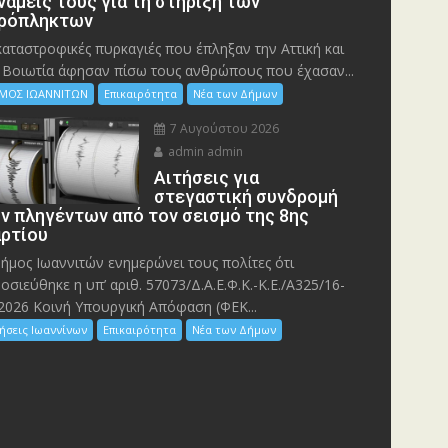
νάμεις τους για τη στήριξη των
ρόπληκτων
καταστροφικές πυρκαγιές που έπληξαν την Αττική και
 Bοιωτία άφησαν πίσω τους ανθρώπους που έχασαν...
ΜΟΣ ΙΩΑΝΝΙΤΩΝ
Επικαιρότητα
Νέα των Δήμων
7 Αυγούστου 2026
admin admin
Αιτήσεις για
στεγαστική συνδρομή
ν πληγέντων από τον σεισμό της 8ης
ρτίου
ήμος Ιωαννιτών ενημερώνει τους πολίτες ότι
οσιεύθηκε η υπ’ αριθ. 57073/Δ.Α.Ε.Φ.Κ.-Κ.Ε./Α325/16-
2026 Κοινή Υπουργική Απόφαση (ΦΕΚ...
ήσεις Ιωαννίνων
Επικαιρότητα
Νέα των Δήμων