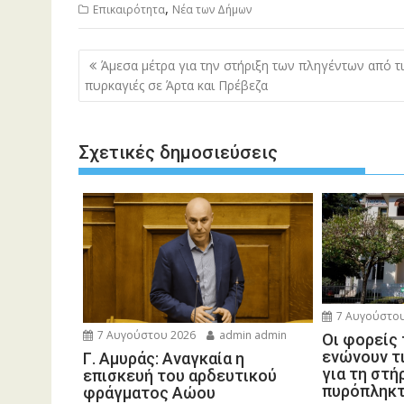
,
Επικαιρότητα
Νέα των Δήμων
Πλοήγηση
Άμεσα μέτρα για την στήριξη των πληγέντων από τι
άρθρων
πυρκαγιές σε Άρτα και Πρέβεζα
Σχετικές δημοσιεύσεις
7 Αυγούστου
7 Αυγούστου 2026
admin admin
Οι φορείς
ενώνουν τ
Γ. Αμυράς: Αναγκαία η
για τη στή
επισκευή του αρδευτικού
πυρόπληκ
φράγματος Αώου