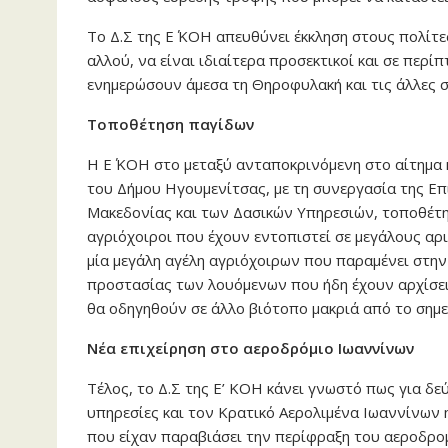
Το Δ.Σ της Ε΄ ΚΟΗ απευθύνει έκκληση στους πολίτε
αλλού, να είναι ιδιαίτερα προσεκτικοί και σε περ
ενημερώσουν άμεσα τη Θηροφυλακή και τις άλλες 
Τοποθέτηση παγίδων
Η Ε΄ ΚΟΗ στο μεταξύ ανταποκρινόμενη στο αίτημα 
του Δήμου Ηγουμενίτσας, με τη συνεργασία της Ε
Μακεδονίας και των Δασικών Υπηρεσιών, τοποθέτησ
αγριόχοιροι που έχουν εντοπιστεί σε μεγάλους αρ
μία μεγάλη αγέλη αγριόχοιρων που παραμένει στην
προστασίας των λουόμενων που ήδη έχουν αρχίσει
θα οδηγηθούν σε άλλο βιότοπο μακριά από το σημε
Νέα επιχείρηση στο αεροδρόμιο Ιωαννίνων
Τέλος, το Δ.Σ της Ε’ ΚΟΗ κάνει γνωστό πως για δε
υπηρεσίες και τον Κρατικό Αερολιμένα Ιωαννίνων 
που είχαν παραβιάσει την περίφραξη του αεροδρο