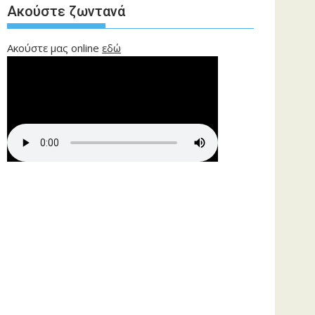
Ακούστε ζωντανά
Ακούστε μας online
εδώ