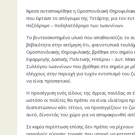
Άμεσα ανταποκρίθηκε η Ομοσπονδιακή Θηροφυλακή
που έφτασε το απόγευμα της Τετάρτης για τον εντ
πεζόδρομο – ποδηλατόδρομο των Ιωαννίνων.
Το βιντεοσκοπημένο υλικό που απαθανατίζει το συ
βεβαιότητα στην εκτίμηση ότι, φαινοτυπικά τουλάχ
Ομοσπονδιακής Θηροφυλακής βρέθηκε στο σημείο κ
Εφαρμογής Δασικής Πολιτικής Ηπείρου – Δυτ. Μακ
Συλλόγου Ιωαννίνων που βρέθηκε στο σημείο με μέλ
ελέγχους στην περιοχή για τυχόν εντοπισμό του ζ
να είναι προσεκτικοί.
Η προσέγγιση ενός είδους της άγριας πανίδας σε έ
ωστόσο οι πολίτες θα πρέπει να είναι ιδιαίτερα 
διαπιστώσουν κάτι τέτοιο, να προσεγγίζουν το ζ
αυτό, δίνοντάς του χώρο για να απομακρυνθεί από
Σε καμία περίπτωση επίσης δεν πρέπει να ρίχνουν 
ασφαλούς εύρεσης τροφής που μπορεί να καταστεί