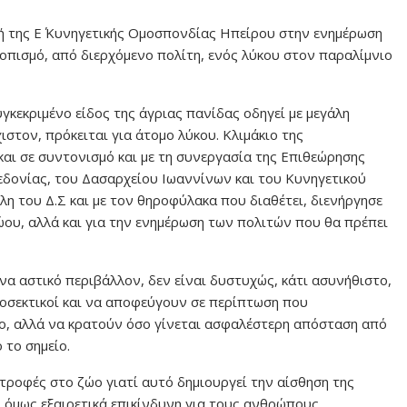
 της Ε΄ Κυνηγετικής Ομοσπονδίας Ηπείρου στην ενημέρωση
οπισμό, από διερχόμενο πολίτη, ενός λύκου στον παραλίμνιο
γκεκριμένο είδος της άγριας πανίδας οδηγεί με μεγάλη
ιστον, πρόκειται για άτομο λύκου. Κλιμάκιο της
αι σε συντονισμό και με τη συνεργασία της Επιθεώρησης
εδονίας, του Δασαρχείου Ιωαννίνων και του Κυνηγετικού
η του Δ.Σ και με τον θηροφύλακα που διαθέτει, διενήργησε
ώου, αλλά και για την ενημέρωση των πολιτών που θα πρέπει
να αστικό περιβάλλον, δεν είναι δυστυχώς, κάτι ασυνήθιστο,
προσεκτικοί και να αποφεύγουν σε περίπτωση που
ώο, αλλά να κρατούν όσο γίνεται ασφαλέστερη απόσταση από
 το σημείο.
τροφές στο ζώο γιατί αυτό δημιουργεί την αίσθηση της
 όμως εξαιρετικά επικίνδυνη για τους ανθρώπους.