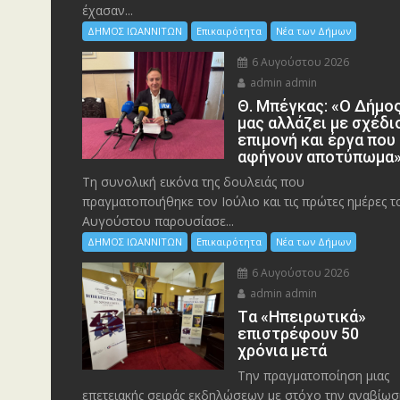
έχασαν...
ΔΗΜΟΣ ΙΩΑΝΝΙΤΩΝ
Επικαιρότητα
Νέα των Δήμων
6 Αυγούστου 2026
admin admin
Θ. Μπέγκας: «Ο Δήμο
μας αλλάζει με σχέδι
επιμονή και έργα που
αφήνουν αποτύπωμα
Τη συνολική εικόνα της δουλειάς που
πραγματοποιήθηκε τον Ιούλιο και τις πρώτες ημέρες τ
Αυγούστου παρουσίασε...
ΔΗΜΟΣ ΙΩΑΝΝΙΤΩΝ
Επικαιρότητα
Νέα των Δήμων
6 Αυγούστου 2026
admin admin
Tα «Ηπειρωτικά»
επιστρέφουν 50
χρόνια μετά
Την πραγματοποίηση μιας
επετειακής σειράς εκδηλώσεων με στόχο την αναβίωσ