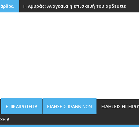
Γ. Αμυράς: Αναγκαία η επισκευή του αρδευτικού 
 άρθρα
ΕΠΙΚΑΙΡΌΤΗΤΑ
ΕΙΔΉΣΕΙΣ ΙΩΑΝΝΊΝΩΝ
ΕΙΔΉΣΕΙΣ ΗΠΕΊΡΟ
ΧΕΊΑ