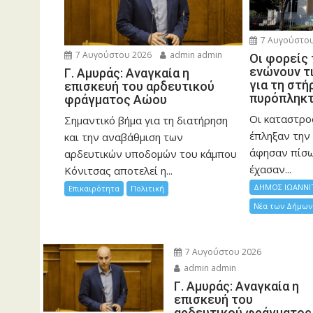
7 Αυγούστου
7 Αυγούστου 2026
admin admin
Οι φορείς
ενώνουν τ
Γ. Αμυράς: Αναγκαία η
για τη στή
επισκευή του αρδευτικού
πυρόπληκ
φράγματος Αώου
Οι καταστρο
Σημαντικό βήμα για τη διατήρηση
έπληξαν την 
και την αναβάθμιση των
άφησαν πίσ
αρδευτικών υποδομών του κάμπου
έχασαν...
Κόνιτσας αποτελεί η...
ΔΗΜΟΣ ΙΩΑΝΝΙ
Επικαιρότητα
Πολιτική
Νέα των Δήμων
7 Αυγούστου 2026
admin admin
Γ. Αμυράς: Αναγκαία η
επισκευή του
αρδευτικού φράγματος