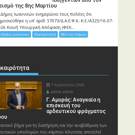
εισμό της 8ης Μαρτίου
 Δήμος Ιωαννιτών ενημερώνει τους πολίτες ότι
μοσιεύθηκε η υπ’ αριθ. 57073/Δ.Α.Ε.Φ.Κ.-Κ.Ε./Α325/16-07-
026 Κοινή Υπουργική Απόφαση (ΦΕΚ...
ιδήσεις Ιωαννίνων
Επικαιρότητα
Νέα των Δήμων
ικαιρότητα
7 Αυγούστου 2026
admin admin
Γ. Αμυράς: Αναγκαία η
επισκευή του
αρδευτικού φράγματος
ου
αντικό βήμα για τη διατήρηση και την αναβάθμιση των
ευτικών υποδομών του κάμπου Κόνιτσας αποτελεί