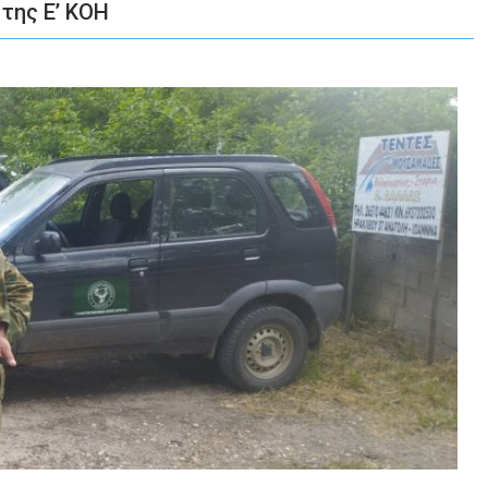
της Ε’ ΚΟΗ