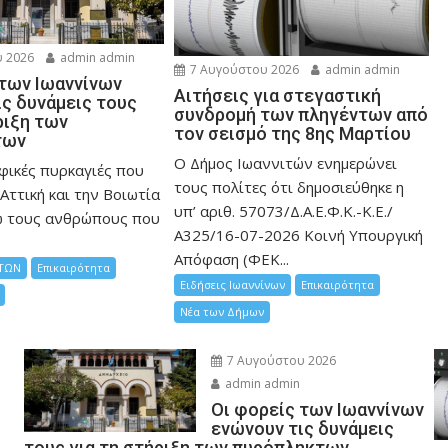
 2026
admin admin
7 Αυγούστου 2026
admin admin
 των Ιωαννίνων
Αιτήσεις για στεγαστική
ις δυνάμεις τους
συνδρομή των πληγέντων από
ριξη των
τον σεισμό της 8ης Μαρτίου
των
Ο Δήμος Ιωαννιτών ενημερώνει
φικές πυρκαγιές που
τους πολίτες ότι δημοσιεύθηκε η
Αττική και την Bοιωτία
υπ’ αριθ. 57073/Δ.Α.Ε.Φ.Κ.-Κ.Ε./
ω τους ανθρώπους που
Α325/16-07-2026 Κοινή Υπουργική
Απόφαση (ΦΕΚ...
ΤΩΝ
Επικαιρότητα
Ειδήσεις Ιωαννίνων
Επικαιρότητα
Νέα των Δήμων
7 Αυγούστου 2026
admin admin
Οι φορείς των Ιωαννίνων
ενώνουν τις δυνάμεις
τους για τη στήριξη των πυρόπληκτων