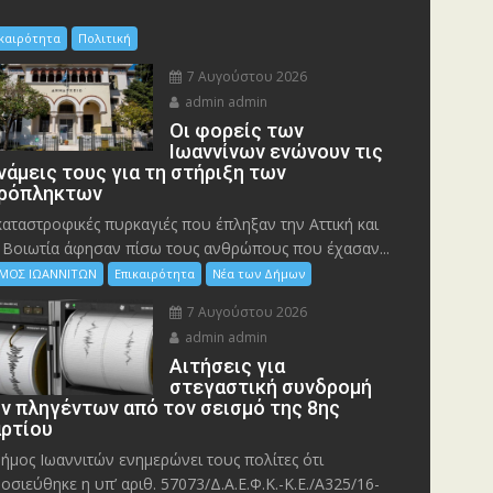
ικαιρότητα
Πολιτική
7 Αυγούστου 2026
admin admin
Οι φορείς των
Ιωαννίνων ενώνουν τις
νάμεις τους για τη στήριξη των
ρόπληκτων
καταστροφικές πυρκαγιές που έπληξαν την Αττική και
 Bοιωτία άφησαν πίσω τους ανθρώπους που έχασαν...
ΜΟΣ ΙΩΑΝΝΙΤΩΝ
Επικαιρότητα
Νέα των Δήμων
7 Αυγούστου 2026
admin admin
Αιτήσεις για
στεγαστική συνδρομή
ν πληγέντων από τον σεισμό της 8ης
ρτίου
ήμος Ιωαννιτών ενημερώνει τους πολίτες ότι
οσιεύθηκε η υπ’ αριθ. 57073/Δ.Α.Ε.Φ.Κ.-Κ.Ε./Α325/16-