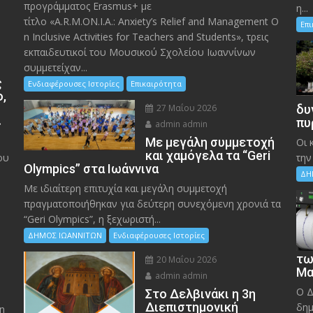
προγράμματος Erasmus+ με
η...
τίτλο «A.R.M.ON.I.A.: Anxiety’s Relief and Management O
Επ
n Inclusive Activities for Teachers and Students», τρεις
εκπαιδευτικοί του Μουσικού Σχολείου Ιωαννίνων
συμμετείχαν...
ς
Ενδιαφέρουσες Ιστορίες
Επικαιρότητα
ο,
27 Μαΐου 2026
δυ
»
πυ
admin admin
Με μεγάλη συμμετοχή
Οι 
και χαμόγελα τα “Geri
ου
την
Olympics” στα Ιωάννινα
ΔΗ
Με ιδιαίτερη επιτυχία και μεγάλη συμμετοχή
πραγματοποιήθηκαν για δεύτερη συνεχόμενη χρονιά τα
“Geri Olympics”, η ξεχωριστή...
ΔΗΜΟΣ ΙΩΑΝΝΙΤΩΝ
Ενδιαφέρουσες Ιστορίες
τω
20 Μαΐου 2026
Μα
admin admin
Ο Δ
Στο Δελβινάκι η 3η
Διεπιστημονική
δημ
η