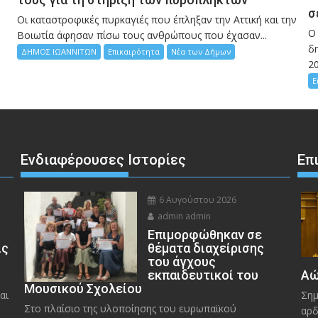
σ
Οι καταστροφικές πυρκαγιές που έπληξαν την Αττική και την
Ο
Bοιωτία άφησαν πίσω τους ανθρώπους που έχασαν...
δη
ΔΗΜΟΣ ΙΩΑΝΝΙΤΩΝ
Επικαιρότητα
Νέα των Δήμων
2
Ε
Ενδιαφέρουσες Ιστορίες
Επ
6 Αυγούστου 2026
admin admin
Eπιμορφώθηκαν σε
ις
θέματα διαχείρισης
του άγχους
εκπαιδευτικοί του
Αώ
Μουσικού Σχολείου
αι
Σημ
Στο πλαίσιο της υλοποίησης του ευρωπαϊκού
αρδ