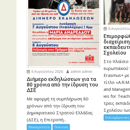
6 Αυγούστου
Eπιμορφώθ
διαχείρισ
εκπαιδευτ
Σχολείου
Στο πλαίσιο
ευρωπαϊκού
6 Αυγούστου 2026
admin admin
Erasmus+ με
Διήμερο εκδηλώσεων για τα
τίτλο «A.R.M.
80 χρόνια από την ίδρυση του
and Manageme
ΔΣΕ
ies for Teac
Με αφορμή τη συμπλήρωση 80
τρεις εκπαιδ
χρόνων από την ίδρυση του
Σχολείου Ιωα
Δημοκρατικού Στρατού Ελλάδας
Ενδιαφέρουσες 
(ΔΣΕ), η Επιτροπή...
Επικαιρότητα
Πολιτική