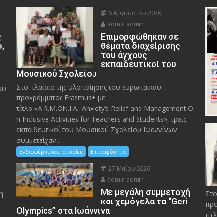
6 Αυγούστου 2026
admin admin
ς
Eπιμορφώθηκαν σε
ο,
θέματα διαχείρισης
του άγχους
»
εκπαιδευτικοί του
Μουσικού Σχολείου
Στο πλαίσιο της υλοποίησης του ευρωπαϊκού
ου
προγράμματος Erasmus+ με
τίτλο «A.R.M.ON.I.A.: Anxiety’s Relief and Management O
n Inclusive Activities for Teachers and Students», τρεις
εκπαιδευτικοί του Μουσικού Σχολείου Ιωαννίνων
συμμετείχαν...
Ενδιαφέρουσες Ιστορίες
Επικαιρότητα
27 Μαΐου 2026
admin admin
Με μεγάλη συμμετοχή
η
Στο
και χαμόγελα τα “Geri
προ
Olympics” στα Ιωάννινα
τίτ