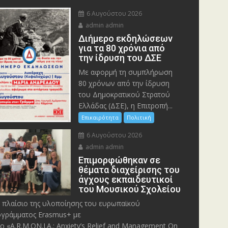
6 Αυγούστου 2026
admin admin
Διήμερο εκδηλώσεων
για τα 80 χρόνια από
την ίδρυση του ΔΣΕ
Με αφορμή τη συμπλήρωση
80 χρόνων από την ίδρυση
του Δημοκρατικού Στρατού
Ελλάδας (ΔΣΕ), η Επιτροπή...
Επικαιρότητα
Πολιτική
6 Αυγούστου 2026
admin admin
Eπιμορφώθηκαν σε
θέματα διαχείρισης του
άγχους εκπαιδευτικοί
του Μουσικού Σχολείου
 πλαίσιο της υλοποίησης του ευρωπαϊκού
γράμματος Erasmus+ με
λο «A.R.M.ON.I.A.: Anxiety’s Relief and Management On