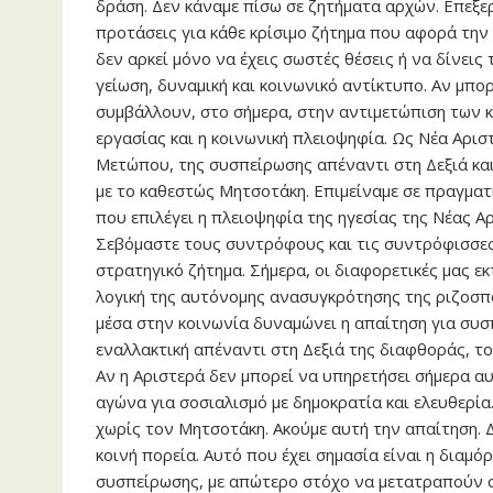
δράση. Δεν κάναμε πίσω σε ζητήματα αρχών. Επεξε
προτάσεις για κάθε κρίσιμο ζήτημα που αφορά την 
δεν αρκεί μόνο να έχεις σωστές θέσεις ή να δίνεις 
γείωση, δυναμική και κοινωνικό αντίκτυπο. Αν μπ
συμβάλλουν, στο σήμερα, στην αντιμετώπιση των 
εργασίας και η κοινωνική πλειοψηφία. Ως Νέα Αρισ
Μετώπου, της συσπείρωσης απέναντι στη Δεξιά και
με το καθεστώς Μητσοτάκη. Επιμείναμε σε πραγματ
που επιλέγει η πλειοψηφία της ηγεσίας της Νέας Α
Σεβόμαστε τους συντρόφους και τις συντρόφισσες 
στρατηγικό ζήτημα. Σήμερα, οι διαφορετικές μας εκ
λογική της αυτόνομης ανασυγκρότησης της ριζοσπα
μέσα στην κοινωνία δυναμώνει η απαίτηση για συσ
εναλλακτική απέναντι στη Δεξιά της διαφθοράς, τ
Αν η Αριστερά δεν μπορεί να υπηρετήσει σήμερα α
αγώνα για σοσιαλισμό με δημοκρατία και ελευθερία.
χωρίς τον Μητσοτάκη. Ακούμε αυτή την απαίτηση. Δ
κοινή πορεία. Αυτό που έχει σημασία είναι η διαμ
συσπείρωσης, με απώτερο στόχο να μετατραπούν οι