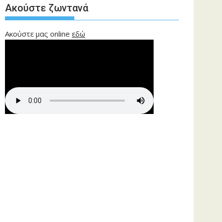
Ακούστε ζωντανά
Ακούστε μας online
εδώ