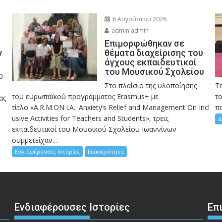
6 Αυγούστου 2026
admin admin
Eπιμορφώθηκαν σε
ν
θέματα διαχείρισης του
άγχους εκπαιδευτικοί
του Μουσικού Σχολείου
0
Στο πλαίσιο της υλοποίησης
Τ
του ευρωπαϊκού προγράμματος Erasmus+ με
το
ας
τίτλο «A.R.M.ON.I.A.: Anxiety’s Relief and Management On Incl
πα
usive Activities for Teachers and Students», τρεις
Δ
εκπαιδευτικοί του Μουσικού Σχολείου Ιωαννίνων
συμμετείχαν...
Ενδιαφέρουσες Ιστορίες
Επικαιρότητα
Ενδιαφέρουσες Ιστορίες
Επ