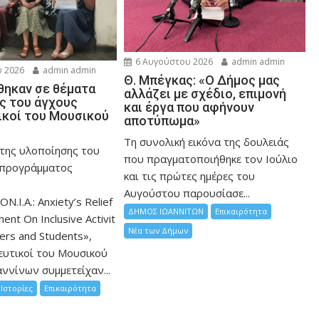
6 Αυγούστου 2026
admin admin
 2026
admin admin
Θ. Μπέγκας: «Ο Δήμος μας
ηκαν σε θέματα
αλλάζει με σχέδιο, επιμονή
ης του άγχους
και έργα που αφήνουν
ικοί του Μουσικού
αποτύπωμα»
Τη συνολική εικόνα της δουλειάς
 της υλοποίησης του
που πραγματοποιήθηκε τον Ιούλιο
 προγράμματος
και τις πρώτες ημέρες του
Αυγούστου παρουσίασε...
ON.I.A.: Anxiety’s Relief
ΔΗΜΟΣ ΙΩΑΝΝΙΤΩΝ
Επικαιρότητα
nt On Inclusive Activit
Νέα των Δήμων
hers and Students»,
ευτικοί του Μουσικού
ννίνων συμμετείχαν...
Ιστορίες
Επικαιρότητα