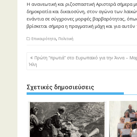
Η ανανεωτική και ριζοσπαστική Αριστερά σήμερα μ
δημοκρατία και δικαιοσύνη, στον αγώνα των λαϊκών
ενάντια σε σύγχρονες μορφές βαρβαρότητας, όπως 
βρίσκεται σήμερα η πραγματική μάχη και για αυτόν
,
Επικαιρότητα
Πολιτική
Πλοήγηση
Πρώτη “πρωτιά” στο Ευρωπαϊκό για την Άννα – Μα
άρθρων
Ήλη
Σχετικές δημοσιεύσεις