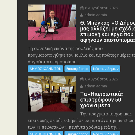
6 Αυγούστου 2026
admin admin
Θ. Μπέγκας: «Ο Δήμο
μας αλλάζει με σχέδι
επιμονή και έργα που
αφήνουν αποτύπωμα
Τη συνολική εικόνα της δουλειάς που
πραγματοποιήθηκε τον Ιούλιο και τις πρώτες ημέρες τ
Αυγούστου παρουσίασε...
ΔΗΜΟΣ ΙΩΑΝΝΙΤΩΝ
Επικαιρότητα
Νέα των Δήμων
6 Αυγούστου 2026
admin admin
Tα «Ηπειρωτικά»
επιστρέφουν 50
χρόνια μετά
Την πραγματοποίηση μιας
επετειακής σειράς εκδηλώσεων με στόχο την αναβίωσ
των «Ηπειρωτικών», πενήντα χρόνια μετά την...
ΔΗΜΟΣ ΙΩΑΝΝΙΤΩΝ
Επικαιρότητα
Νέα των Δήμων