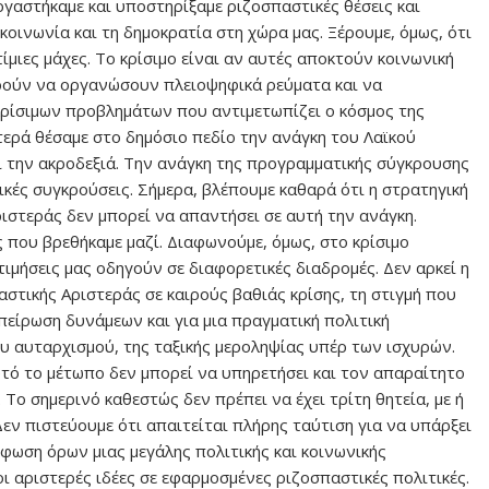
ργαστήκαμε και υποστηρίξαμε ριζοσπαστικές θέσεις και
κοινωνία και τη δημοκρατία στη χώρα μας. Ξέρουμε, όμως, ότι
τίμιες μάχες. Το κρίσιμο είναι αν αυτές αποκτούν κοινωνική
ορούν να οργανώσουν πλειοψηφικά ρεύματα και να
κρίσιμων προβλημάτων που αντιμετωπίζει ο κόσμος της
τερά θέσαμε στο δημόσιο πεδίο την ανάγκη του Λαϊκού
 την ακροδεξιά. Την ανάγκη της προγραμματικής σύγκρουσης
ικές συγκρούσεις. Σήμερα, βλέπουμε καθαρά ότι η στρατηγική
ριστεράς δεν μπορεί να απαντήσει σε αυτή την ανάγκη.
που βρεθήκαμε μαζί. Διαφωνούμε, όμως, στο κρίσιμο
τιμήσεις μας οδηγούν σε διαφορετικές διαδρομές. Δεν αρκεί η
στικής Αριστεράς σε καιρούς βαθιάς κρίσης, τη στιγμή που
πείρωση δυνάμεων και για μια πραγματική πολιτική
ου αυταρχισμού, της ταξικής μεροληψίας υπέρ των ισχυρών.
υτό το μέτωπο δεν μπορεί να υπηρετήσει και τον απαραίτητο
 Το σημερινό καθεστώς δεν πρέπει να έχει τρίτη θητεία, με ή
εν πιστεύουμε ότι απαιτείται πλήρης ταύτιση για να υπάρξει
όρφωση όρων μιας μεγάλης πολιτικής και κοινωνικής
 αριστερές ιδέες σε εφαρμοσμένες ριζοσπαστικές πολιτικές.