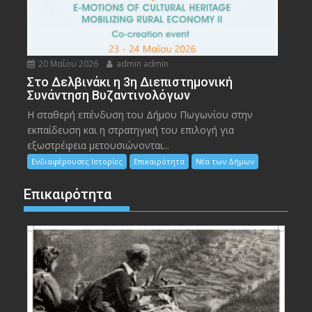
20 Μαΐου 2026
admin admin
Στο Δελβινάκι η 3η Διεπιστημονική
Συνάντηση Βυζαντινολόγων
Η σταθερή επένδυση του Δήμου Πωγωνίου στην
εκπαίδευση και η στρατηγική του επιλογή για
εξωστρέφεια μετουσιώνονται...
Ενδιαφέρουσες Ιστορίες
Επικαιρότητα
Νέα των Δήμων
Επικαιρότητα