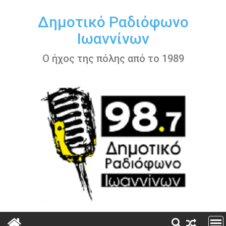
Περάστε
στο
Δημοτικό Ραδιόφωνο
περιεχόμενο
Ιωαννίνων
Ο ήχος της πόλης από το 1989