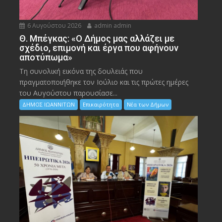
6 Αυγούστου 2026
admin admin
Θ. Μπέγκας: «Ο Δήμος μας αλλάζει με
σχέδιο, επιμονή και έργα που αφήνουν
αποτύπωμα»
Τη συνολική εικόνα της δουλειάς που
πραγματοποιήθηκε τον Ιούλιο και τις πρώτες ημέρες
του Αυγούστου παρουσίασε...
ΔΗΜΟΣ ΙΩΑΝΝΙΤΩΝ
Επικαιρότητα
Νέα των Δήμων