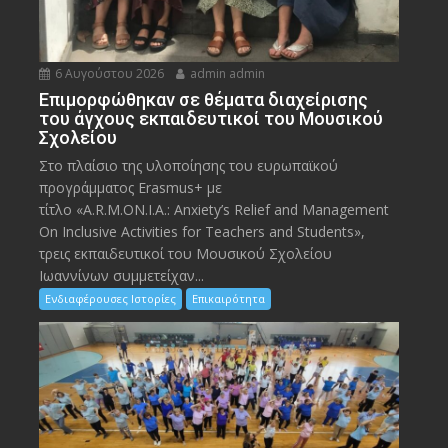
6 Αυγούστου 2026
admin admin
Eπιμορφώθηκαν σε θέματα διαχείρισης
του άγχους εκπαιδευτικοί του Μουσικού
Σχολείου
Στο πλαίσιο της υλοποίησης του ευρωπαϊκού
προγράμματος Erasmus+ με
τίτλο «A.R.M.ON.I.A.: Anxiety’s Relief and Management
On Inclusive Activities for Teachers and Students»,
τρεις εκπαιδευτικοί του Μουσικού Σχολείου
Ιωαννίνων συμμετείχαν...
Ενδιαφέρουσες Ιστορίες
Επικαιρότητα