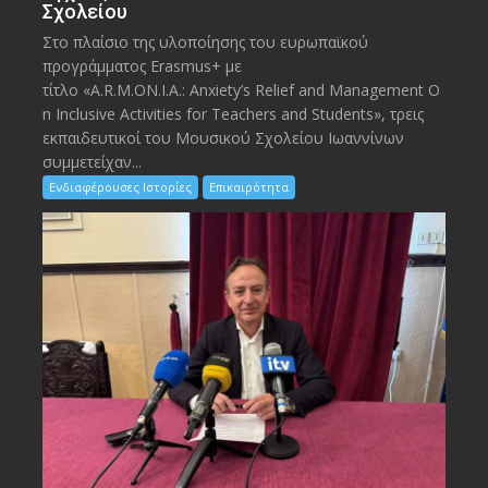
Σχολείου
Στο πλαίσιο της υλοποίησης του ευρωπαϊκού
προγράμματος Erasmus+ με
τίτλο «A.R.M.ON.I.A.: Anxiety’s Relief and Management O
n Inclusive Activities for Teachers and Students», τρεις
εκπαιδευτικοί του Μουσικού Σχολείου Ιωαννίνων
συμμετείχαν...
Ενδιαφέρουσες Ιστορίες
Επικαιρότητα