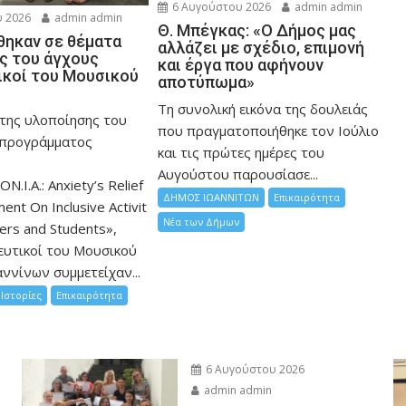
6 Αυγούστου 2026
admin admin
 2026
admin admin
Θ. Μπέγκας: «Ο Δήμος μας
ηκαν σε θέματα
αλλάζει με σχέδιο, επιμονή
ης του άγχους
και έργα που αφήνουν
ικοί του Μουσικού
αποτύπωμα»
Τη συνολική εικόνα της δουλειάς
 της υλοποίησης του
που πραγματοποιήθηκε τον Ιούλιο
 προγράμματος
και τις πρώτες ημέρες του
Αυγούστου παρουσίασε...
ON.I.A.: Anxiety’s Relief
ΔΗΜΟΣ ΙΩΑΝΝΙΤΩΝ
Επικαιρότητα
nt On Inclusive Activit
Νέα των Δήμων
hers and Students»,
ευτικοί του Μουσικού
ννίνων συμμετείχαν...
Ιστορίες
Επικαιρότητα
6 Αυγούστου 2026
admin admin