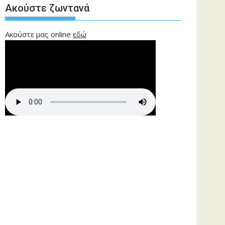
Ακούστε ζωντανά
Ακούστε μας online
εδώ