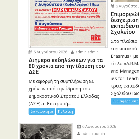
6 Αυγούστου
Eπιμορφώθ
διαχείρισ
εκπαιδευτ
Σχολείου
Στο πλαίσιο
ευρωπαϊκού
6 Αυγούστου 2026
admin admin
Erasmus+ με
Διήμερο εκδηλώσεων για τα
τίτλο «A.R.M.
80 χρόνια από την ίδρυση του
and Manageme
ΔΣΕ
ies for Teac
Με αφορμή τη συμπλήρωση 80
τρεις εκπαιδ
χρόνων από την ίδρυση του
Σχολείου Ιωα
Δημοκρατικού Στρατού Ελλάδας
Ενδιαφέρουσες 
(ΔΣΕ), η Επιτροπή...
Επικαιρότητα
Πολιτική
6 Αυγούστου 2026
admin admin