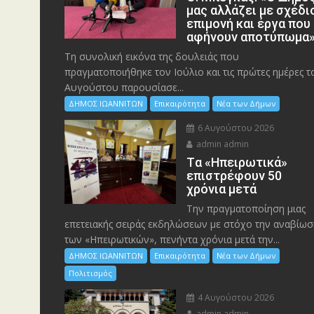
μας αλλάζει με σχέδι
επιμονή και έργα που
αφήνουν αποτύπωμα
Τη συνολική εικόνα της δουλειάς που
πραγματοποιήθηκε τον Ιούλιο και τις πρώτες ημέρες τ
Αυγούστου παρουσίασε...
ΔΗΜΟΣ ΙΩΑΝΝΙΤΩΝ
Επικαιρότητα
Νέα των Δήμων
6 Αυγούστου 2026
admin admin
Tα «Ηπειρωτικά»
επιστρέφουν 50
χρόνια μετά
Την πραγματοποίηση μιας
επετειακής σειράς εκδηλώσεων με στόχο την αναβίωσ
των «Ηπειρωτικών», πενήντα χρόνια μετά την...
ΔΗΜΟΣ ΙΩΑΝΝΙΤΩΝ
Επικαιρότητα
Νέα των Δήμων
Πολιτισμός
4 Αυγούστου 2026
admin admin