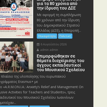
για τα 80 χρόνια από
την ίδρυση του ΔΣΕ
Με αφορμή τη συμπλήρωση
80 χρόνων από την ίδρυση
του Δημοκρατικού Στρατού
Ελλάδας (ΔΣΕ), η Επιτροπή...
Επικαιρότητα
Πολιτική
6 Αυγούστου 2026
admin admin
Eπιμορφώθηκαν σε
θέματα διαχείρισης του
άγχους εκπαιδευτικοί
του Μουσικού Σχολείου
 πλαίσιο της υλοποίησης του ευρωπαϊκού
γράμματος Erasmus+ με
λο «A.R.M.ON.I.A.: Anxiety’s Relief and Management On
lusive Activities for Teachers and Students», τρεις
αιδευτικοί του Μουσικού Σχολείου Ιωαννίνων
μετείχαν...