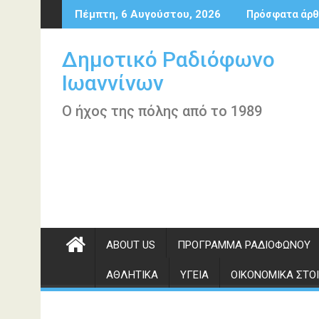
Περάστε
Πέμπτη, 6 Αυγούστου, 2026
Πρόσφατα άρθ
στο
περιεχόμενο
Δημοτικό Ραδιόφωνο
Ιωαννίνων
Ο ήχος της πόλης από το 1989
ABOUT US
ΠΡΌΓΡΑΜΜΑ ΡΑΔΙΟΦΏΝΟΥ
ΑΘΛΗΤΙΚΆ
ΥΓΕΊΑ
ΟΙΚΟΝΟΜΙΚΆ ΣΤΟΙ