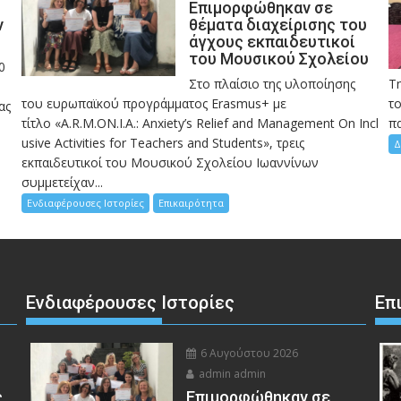
Eπιμορφώθηκαν σε
ν
θέματα διαχείρισης του
άγχους εκπαιδευτικοί
του Μουσικού Σχολείου
0
Στο πλαίσιο της υλοποίησης
Τ
του ευρωπαϊκού προγράμματος Erasmus+ με
το
ας
τίτλο «A.R.M.ON.I.A.: Anxiety’s Relief and Management On Incl
πα
usive Activities for Teachers and Students», τρεις
Δ
εκπαιδευτικοί του Μουσικού Σχολείου Ιωαννίνων
συμμετείχαν...
Ενδιαφέρουσες Ιστορίες
Επικαιρότητα
Ενδιαφέρουσες Ιστορίες
Επ
6 Αυγούστου 2026
admin admin
ς
Eπιμορφώθηκαν σε