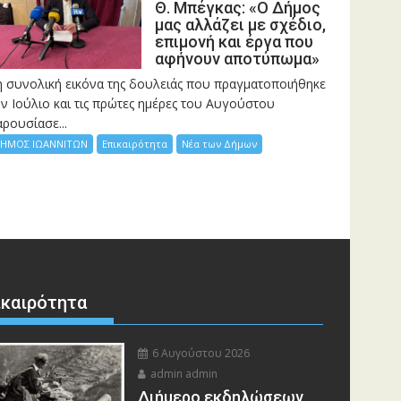
Θ. Μπέγκας: «Ο Δήμος
μας αλλάζει με σχέδιο,
επιμονή και έργα που
αφήνουν αποτύπωμα»
η συνολική εικόνα της δουλειάς που πραγματοποιήθηκε
ν Ιούλιο και τις πρώτες ημέρες του Αυγούστου
ρουσίασε...
ΗΜΟΣ ΙΩΑΝΝΙΤΩΝ
Επικαιρότητα
Νέα των Δήμων
ικαιρότητα
6 Αυγούστου 2026
admin admin
Διήμερο εκδηλώσεων