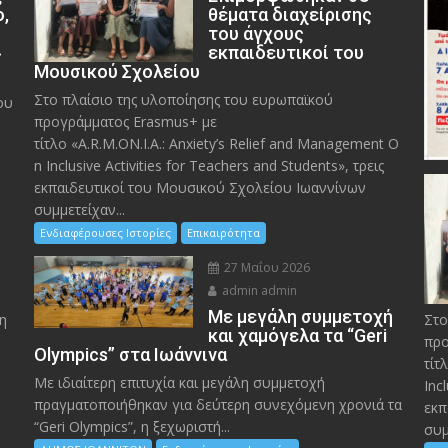
ο,
θέματα διαχείρισης
του άγχους
»
εκπαιδευτικοί του
Μουσικού Σχολείου
Στο πλαίσιο της υλοποίησης του ευρωπαϊκού
ου
προγράμματος Erasmus+ με
τίτλο «A.R.M.ON.I.A.: Anxiety’s Relief and Management O
n Inclusive Activities for Teachers and Students», τρεις
εκπαιδευτικοί του Μουσικού Σχολείου Ιωαννίνων
συμμετείχαν...
Ενδιαφέρουσες Ιστορίες
Επικαιρότητα
27 Μαΐου 2026
admin admin
Με μεγάλη συμμετοχή
η
Στο
και χαμόγελα τα “Geri
προ
Olympics” στα Ιωάννινα
τίτ
Με ιδιαίτερη επιτυχία και μεγάλη συμμετοχή
Inc
πραγματοποιήθηκαν για δεύτερη συνεχόμενη χρονιά τα
εκπ
“Geri Olympics”, η ξεχωριστή...
συμ