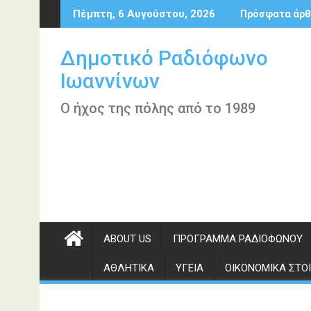
Περάστε
Πέμπτη, 6 Αυγούστου, 2026
Πρόσφατα άρθ
στο
περιεχόμενο
Δημοτικό Ραδιόφωνο
Ιωαννίνων
Ο ήχος της πόλης από το 1989
ABOUT US
ΠΡΌΓΡΑΜΜΑ ΡΑΔΙΟΦΏΝΟΥ
ΑΘΛΗΤΙΚΆ
ΥΓΕΊΑ
ΟΙΚΟΝΟΜΙΚΆ ΣΤΟΙ