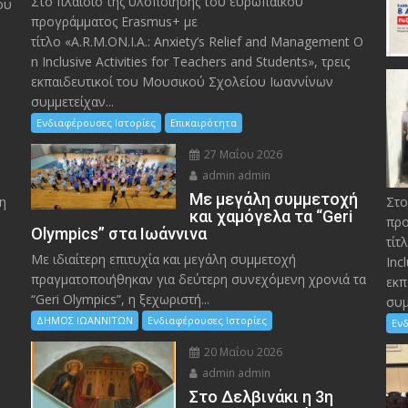
Στο πλαίσιο της υλοποίησης του ευρωπαϊκού
ου
προγράμματος Erasmus+ με
τίτλο «A.R.M.ON.I.A.: Anxiety’s Relief and Management O
n Inclusive Activities for Teachers and Students», τρεις
εκπαιδευτικοί του Μουσικού Σχολείου Ιωαννίνων
συμμετείχαν...
Ενδιαφέρουσες Ιστορίες
Επικαιρότητα
27 Μαΐου 2026
admin admin
Με μεγάλη συμμετοχή
η
Στο
και χαμόγελα τα “Geri
προ
Olympics” στα Ιωάννινα
τίτ
Με ιδιαίτερη επιτυχία και μεγάλη συμμετοχή
Inc
πραγματοποιήθηκαν για δεύτερη συνεχόμενη χρονιά τα
εκπ
“Geri Olympics”, η ξεχωριστή...
συμ
ΔΗΜΟΣ ΙΩΑΝΝΙΤΩΝ
Ενδιαφέρουσες Ιστορίες
Ενδ
20 Μαΐου 2026
admin admin
Στο Δελβινάκι η 3η