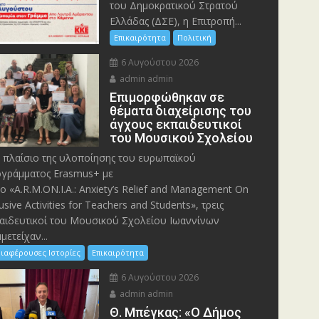
του Δημοκρατικού Στρατού
Ελλάδας (ΔΣΕ), η Επιτροπή...
Επικαιρότητα
Πολιτική
6 Αυγούστου 2026
admin admin
Eπιμορφώθηκαν σε
θέματα διαχείρισης του
άγχους εκπαιδευτικοί
του Μουσικού Σχολείου
 πλαίσιο της υλοποίησης του ευρωπαϊκού
γράμματος Erasmus+ με
λο «A.R.M.ON.I.A.: Anxiety’s Relief and Management On
lusive Activities for Teachers and Students», τρεις
αιδευτικοί του Μουσικού Σχολείου Ιωαννίνων
μετείχαν...
ιαφέρουσες Ιστορίες
Επικαιρότητα
6 Αυγούστου 2026
admin admin
Θ. Μπέγκας: «Ο Δήμος