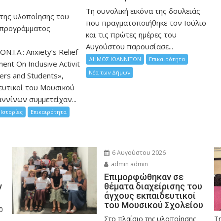
Τη συνολική εικόνα της δουλειάς
 της υλοποίησης του
που πραγματοποιήθηκε τον Ιούλιο
 προγράμματος
και τις πρώτες ημέρες του
Αυγούστου παρουσίασε...
ON.I.A.: Anxiety’s Relief
ΔΗΜΟΣ ΙΩΑΝΝΙΤΩΝ
Επικαιρότητα
nt On Inclusive Activit
Νέα των Δήμων
hers and Students»,
ευτικοί του Μουσικού
ννίνων συμμετείχαν...
Ιστορίες
Επικαιρότητα
6 Αυγούστου 2026
admin admin
Eπιμορφώθηκαν σε
ν
θέματα διαχείρισης του
άγχους εκπαιδευτικοί
του Μουσικού Σχολείου
0
Στο πλαίσιο της υλοποίησης
Τ