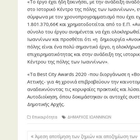
«Το έργο έχει ήδη ξεκινήσει, με την ανάδειξη ανα
στο Ιστορικό Κέντρο της πόλης των Ιωαννίνων», ε
σύμφωνα με τον χρονοπρογραμματισμό που έχει εγ
1.801.370,66€ και χρηματοδοτείται από το Ε.Π. «Α
σύνολο του έργου αναμένεται να έχει ολοκληρωθεί
Ιωαννίνων και προσθέτει ότι «η δημιουργία «Ανοι
πόλης είναι ένα πολύ σημαντικό έργο, η ολοκλήρω
επιχειρηματικότητας και στην ανάδειξη της ιστορι
Κέντρου της πόλης των Ιωαννίνων».
«Tα Best City Awards 2020 -που διοργάνωσε η «Bou
Αττικής- για 4η χρονιά επιβραβεύουν την καινοτομί
αναδεικνύοντας τις κορυφαίες πρακτικές και λύσει
Αυτοδιοίκηση, όπου δοκιμάστηκαν οι αντοχές συστ
Δημοτικής Αρχής.
Επικαιρότητα
ΔΗΜΑΡΧΟΣ ΙΩΑΝΝΙΝΩΝ
Πλοήγηση
Άμεση αποτίμηση των ζημιών και αποζημίωση των