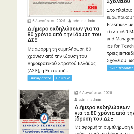
Σχολείου
Στο πλαίσιο
ευρωπαϊκού
6 Αυγούστου 2026
admin admin
Erasmus+ με
Διήμερο εκδηλώσεων για τα
τίτλο «A.R.M.
80 χρόνια από την ίδρυση του
and Manageme
ΔΣΕ
ies for Teac
Με αφορμή τη συμπλήρωση 80
τρεις εκπαιδ
χρόνων από την ίδρυση του
Σχολείου Ιωα
Δημοκρατικού Στρατού Ελλάδας
Ενδιαφέρουσες 
(ΔΣΕ), η Επιτροπή...
Επικαιρότητα
Πολιτική
6 Αυγούστου 2026
admin admin
Διήμερο εκδηλώσεων
για τα 80 χρόνια από τη
ίδρυση του ΔΣΕ
Με αφορμή τη συμπλήρωση 8
χρόνων από την ίδρυση του