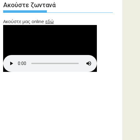
Ακούστε ζωντανά
Ακούστε μας online
εδώ