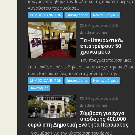
πραγματοποιήθηκε τον Ιούλιο και τις πρώτες ημέρες τ
Αυγούστου παρουσίασε...
ΔΗΜΟΣ ΙΩΑΝΝΙΤΩΝ
Επικαιρότητα
Νέα των Δήμων
6 Αυγούστου 2026
admin admin
Tα «Ηπειρωτικά»
επιστρέφουν 50
χρόνια μετά
Την πραγματοποίηση μιας
επετειακής σειράς εκδηλώσεων με στόχο την αναβίωσ
των «Ηπειρωτικών», πενήντα χρόνια μετά την...
ΔΗΜΟΣ ΙΩΑΝΝΙΤΩΝ
Επικαιρότητα
Νέα των Δήμων
Πολιτισμός
4 Αυγούστου 2026
admin admin
Σύμβαση για έργα
υποδομής 400.000
ευρώ στη Δημοτική Ενότητα Περάματος
Τη σύμβαση για την υλοποίηση του έργου