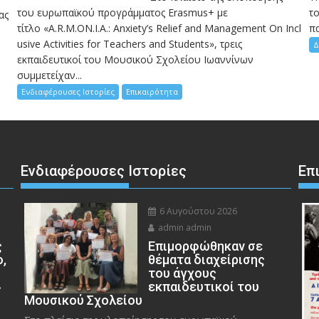
του ευρωπαϊκού προγράμματος Erasmus+ με
το
ας
τίτλο «A.R.M.ON.I.A.: Anxiety’s Relief and Management On Incl
πα
usive Activities for Teachers and Students», τρεις
Δ
εκπαιδευτικοί του Μουσικού Σχολείου Ιωαννίνων
συμμετείχαν...
Ενδιαφέρουσες Ιστορίες
Επικαιρότητα
Ενδιαφέρουσες Ιστορίες
Επ
6 Αυγούστου 2026
admin admin
ς
Eπιμορφώθηκαν σε
ο,
θέματα διαχείρισης
του άγχους
»
εκπαιδευτικοί του
Μουσικού Σχολείου