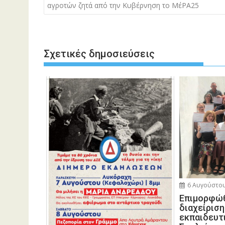
άρθρων
αγροτών ζητά από την Κυβέρνηση το ΜέΡΑ25
Σχετικές δημοσιεύσεις
6 Αυγούστου
Eπιμορφώθ
διαχείρισ
εκπαιδευτ