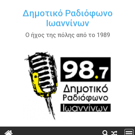
Περάστε
στο
Δημοτικό Ραδιόφωνο
περιεχόμενο
Ιωαννίνων
Ο ήχος της πόλης από το 1989