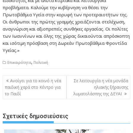
ειδικότητες και με άλυτα κτιριακά και λειτουργικά
προβλήματα. Καλούμε την κυβέρνηση να θέσει την
Πρωτοβάθμια Υγεία στην κορυφή των προτεραιοτήτων της.
Οι άνθρωποι της πρώτης γραμμής χρειάζονται στελέχωση,
αναγνώριση και αξιοπρεπείς συνθήκες εργασίας. Οι πολίτες
των Ιωαννίνων και όλης της χώρας δικαιούνται απρόσκοπτη
και ισότιμη πρόσβαση στη Δωρεάν Πρωτοβάθμια Φροντίδα
Υγείας.»
,
Επικαιρότητα
Πολιτική
Πλοήγηση
Ανοίγει για το κοινό η νέα
Σε λειτουργία η νέα μονάδα
άρθρων
παιδική χαρά στο Κέντρο για
ηλιακής ξήρανσης
το Παιδί
λυματολάσπης της ΔΕΥΑΙ
Σχετικές δημοσιεύσεις