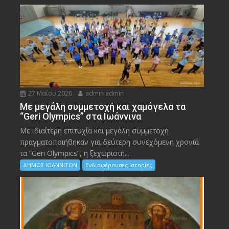
27 Μαΐου 2026
admin admin
Με μεγάλη συμμετοχή και χαμόγελα τα
“Geri Olympics” στα Ιωάννινα
Με ιδιαίτερη επιτυχία και μεγάλη συμμετοχή
πραγματοποιήθηκαν για δεύτερη συνεχόμενη χρονιά
τα “Geri Olympics”, η ξεχωριστή...
ΔΗΜΟΣ ΙΩΑΝΝΙΤΩΝ
Ενδιαφέρουσες Ιστορίες