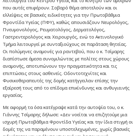
λειτουργία του Κέντρου Υγείας και το κίνητρο των αμοιβών
που αυτές επιφέρουν. Σοβαρό θέμα αποτελούν και οι
ελλείψεις σε βασικές ειδικότητες για την Πρωτοβάθμια
Φροντίδα Υγείας (ΠΦΥ), καθώς απουσιάζουν Νευρολόγος,
Πνευμονολόγος, Ρευματολόγος, Δερματολόγος,
Γαστρεντερολόγος και Χειρουργός, ενώ το Ακτινολογικό
Τμήμα λειτουργεί με συνταξιούχους σε παράταση θητείας.
Οι πολύμηνες αναμονές για ραντεβού, που ο κ. Τσίμαρης
διαπίστωσε άμεσα συνομιλώντας με πολίτες στους χώρους
αναμονής, αποτυπώνουν την πραγματικότητα και τις
επιπτώσεις στους ασθενείς. Οδοντοτεχνίτες και
Φυσικοθεραπευτές της δομής κατήγγειλαν επίσης την
εξαίρεσή τους από το επίδομα επικίνδυνης και ανθυγιεινής
εργασίας.
Με αφορμή τα όσα κατέγραψε κατά την αυτοψία του, ο κ.
Γιάννης Τσίμαρης δήλωσε: «Δεν νοείται να επιζητούμε μια
ισχυρή Πρωτοβάθμια Φροντίδα Υγείας και την ίδια στιγμή οι
δομές της να παραμένουν υποστελεχωμένες, χωρίς βασικές