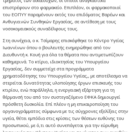
τμήματος των δικαιούχων, οι οποίοι αναγκαστικά
επιστρέφουν στο φαρμακείο. Επιπλέον, οι φαρμακοποιοί
του ΕΟΠΥΥ παραμένουν εκτός του επιδόματος Βαρέων και
Ανθυγιεινών Συνθηκών Εργασίας, σε αντίθεση με τους
νοσοκομειακούς συναδέλφους τους.
Στη συνέχεια, ο κ. Τσίμαρης επισκέφθηκε το Κέντρο Υγείας
Ιωαννίνων όπου ο βουλευτής ενημερώθηκε από τον
Διευθυντή κ. Κουή για όλα τα θέματα που αντιμετωπίζουν
καθημερινά. Το κτίριο, ιδιοκτησίας του Υπουργείου
Εργασίας, δεν συμμετείχε στα προγράμματα
χρηματοδότησης του Υπουργείου Υγείας,, με αποτέλεσμα να
στερείται δυνατότητας υλοποίησης έργων επισκευής του
κτιρίου, ενώ παράλληλα, η ενεργειακή εξάρτηση για τη
θέρμανσή του από τον συστεγαζόμενο ΕΦΚΑ δημιουργεί
πρόσθετη δυσκολία. Επί πλέον η μη επικαιροποίηση του
οργανογράμματος σύμφωνα με τις σύγχρονες εξελίξεις στην
υγεία, θέτει εμπόδια στις κρίσεις των θέσεων ευθύνης του
προσωπικού, με ό,τι αυτό συνεπάγεται για την εύρυθμη