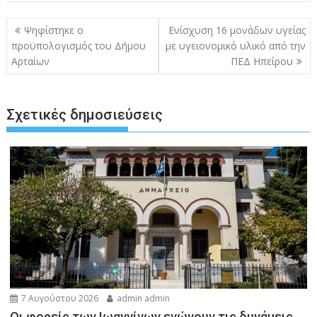
Πλοήγηση
Ψηφίστηκε ο
Ενίσχυση 16 μονάδων υγείας
άρθρων
προϋπολογισμός του Δήμου
με υγειονομικό υλικό από την
Αρταίων
ΠΕΔ Ηπείρου
Σχετικές δημοσιεύσεις
7 Αυγούστου 2026
admin admin
Οι φορείς των Ιωαννίνων ενώνουν τις δυνάμεις