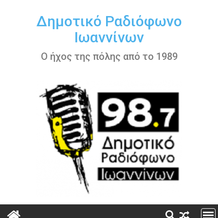
Περάστε
στο
Δημοτικό Ραδιόφωνο
περιεχόμενο
Ιωαννίνων
Ο ήχος της πόλης από το 1989