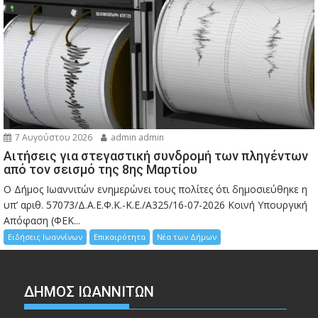
7 Αυγούστου 2026
admin admin
Αιτήσεις για στεγαστική συνδρομή των πληγέντων
από τον σεισμό της 8ης Μαρτίου
Ο Δήμος Ιωαννιτών ενημερώνει τους πολίτες ότι δημοσιεύθηκε η
υπ’ αριθ. 57073/Δ.Α.Ε.Φ.Κ.-Κ.Ε./Α325/16-07-2026 Κοινή Υπουργική
Απόφαση (ΦΕΚ...
Ειδήσεις Ιωαννίνων
Επικαιρότητα
Νέα των Δήμων
ΔΗΜΟΣ ΙΩΑΝΝΙΤΩΝ