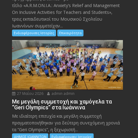
τίτλο «A.R.M.ON.I.A.: Anxiety’s Relief and Management
On Inclusive Activities for Teachers and Students»,
τρεις εκπαιδευτικοί του Μουσικού Σχολείου
Ιωαννίνων συμμετείχαν...
Ενδιαφέρουσες Ιστορίες
Επικαιρότητα
27 Μαΐου 2026
admin admin
Με μεγάλη συμμετοχή και χαμόγελα τα
“Geri Olympics” στα Ιωάννινα
Με ιδιαίτερη επιτυχία και μεγάλη συμμετοχή
πραγματοποιήθηκαν για δεύτερη συνεχόμενη χρονιά
τα “Geri Olympics”, η ξεχωριστή...
ΔΗΜΟΣ ΙΩΑΝΝΙΤΩΝ
Ενδιαφέρουσες Ιστορίες