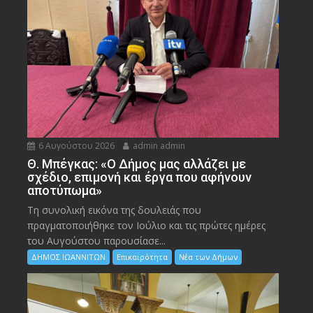
6 Αυγούστου 2026
admin admin
Θ. Μπέγκας: «Ο Δήμος μας αλλάζει με
σχέδιο, επιμονή και έργα που αφήνουν
αποτύπωμα»
Τη συνολική εικόνα της δουλειάς που
πραγματοποιήθηκε τον Ιούλιο και τις πρώτες ημέρες
του Αυγούστου παρουσίασε...
ΔΗΜΟΣ ΙΩΑΝΝΙΤΩΝ
Επικαιρότητα
Νέα των Δήμων