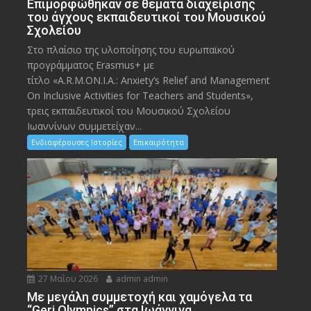
Eπιμορφώθηκαν σε θέματα διαχείρισης
του άγχους εκπαιδευτικοί του Μουσικού
Σχολείου
Στο πλαίσιο της υλοποίησης του ευρωπαϊκού
προγράμματος Erasmus+ με
τίτλο «A.R.M.ON.I.A.: Anxiety’s Relief and Management
On Inclusive Activities for Teachers and Students»,
τρεις εκπαιδευτικοί του Μουσικού Σχολείου
Ιωαννίνων συμμετείχαν...
Ενδιαφέρουσες Ιστορίες
Επικαιρότητα
27 Μαΐου 2026
admin admin
Με μεγάλη συμμετοχή και χαμόγελα τα
“Geri Olympics” στα Ιωάννινα