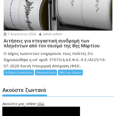
7 Αυγούστου 2026
admin admin
Αιτήσεις για στεγαστική συνδρομή των
πληγέντων από τον σεισμό της 8ης Μαρτίου
Ο Δήμος Ιωαννιτών ενημερώνει τους πολίτες ότι
δημοσιεύθηκε η υπ’ αριθ. 57073/Δ.Α.Ε.Φ.Κ.-Κ.Ε./Α325/16-
07-2026 Κοινή Υπουργική Απόφαση (ΦΕΚ...
Ειδήσεις Ιωαννίνων
Επικαιρότητα
Νέα των Δήμων
Ακούστε ζωντανά
Ακούστε μας online
εδώ