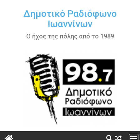
Περάστε
στο
Δημοτικό Ραδιόφωνο
περιεχόμενο
Ιωαννίνων
Ο ήχος της πόλης από το 1989