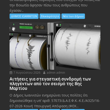
την Bοιωτία άφησαν πίσω τους ανθρώπους που
έχασαν...
ΔΗΜΟΣ ΙΩΑΝΝΙΤΩΝ
Επικαιρότητα
Νέα των Δήμων
7 Αυγούστου 2026
admin admin
Αιτήσεις για στεγαστική συνδρομή των
πληγέντων από τον σεισμό της 8ης
Μαρτίου
Ο Δήμος Ιωαννιτών ενημερώνει τους πολίτες ότι
δημοσιεύθηκε η υπ’ αριθ. 57073/Δ.Α.Ε.Φ.Κ.-Κ.Ε./Α325/16-
07-2026 Κοινή Υπουργική Απόφαση (ΦΕΚ...