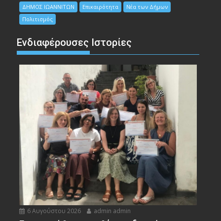
ΔΗΜΟΣ ΙΩΑΝΝΙΤΩΝ
Επικαιρότητα
Νέα των Δήμων
Πολιτισμός
Ενδιαφέρουσες Ιστορίες
6 Αυγούστου 2026
admin admin