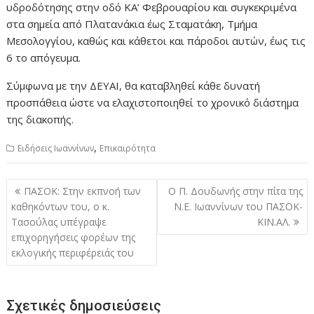
υδροδότησης στην οδό ΚΑ’ Φεβρουαρίου και συγκεκριμένα
στα σημεία από Πλατανάκια έως Σταματάκη, Τμήμα
Μεσολογγίου, καθώς και κάθετοι και πάροδοι αυτών, έως τις
6 το απόγευμα.
Σύμφωνα με την ΔΕΥΑΙ, θα καταβληθεί κάθε δυνατή
προσπάθεια ώστε να ελαχιστοποιηθεί το χρονικό διάστημα
της διακοπής.
,
Ειδήσεις Ιωαννίνων
Επικαιρότητα
Πλοήγηση
ΠΑΣΟΚ: Στην εκπνοή των
Ο Π. Δουδωνής στην πίτα της
άρθρων
καθηκόντων του, ο κ.
Ν.Ε. Ιωαννίνων του ΠΑΣΟΚ-
Τασούλας υπέγραψε
ΚΙΝ.ΑΛ.
επιχορηγήσεις φορέων της
εκλογικής περιφέρειάς του
Σχετικές δημοσιεύσεις