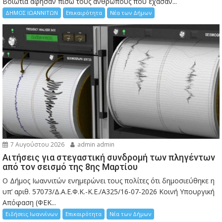
Bοιωτία άφησαν πίσω τους ανθρώπους που έχασαν...
ΔΗΜΟΣ ΙΩΑΝΝΙΤΩΝ
Επικαιρότητα
Νέα των Δήμων
7 Αυγούστου 2026
admin admin
Αιτήσεις για στεγαστική συνδρομή των πληγέντων
από τον σεισμό της 8ης Μαρτίου
Ο Δήμος Ιωαννιτών ενημερώνει τους πολίτες ότι δημοσιεύθηκε η
υπ’ αριθ. 57073/Δ.Α.Ε.Φ.Κ.-Κ.Ε./Α325/16-07-2026 Κοινή Υπουργική
Απόφαση (ΦΕΚ...
Ειδήσεις Ιωαννίνων
Επικαιρότητα
Νέα των Δήμων