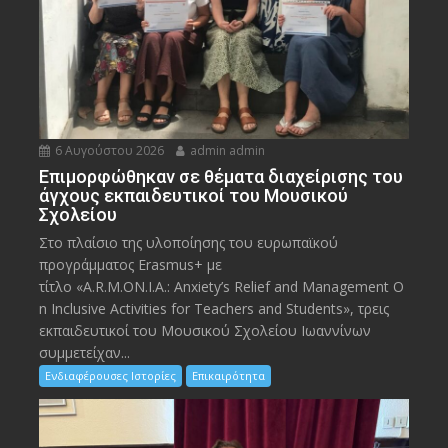
6 Αυγούστου 2026
admin admin
Eπιμορφώθηκαν σε θέματα διαχείρισης του
άγχους εκπαιδευτικοί του Μουσικού
Σχολείου
Στο πλαίσιο της υλοποίησης του ευρωπαϊκού
προγράμματος Erasmus+ με
τίτλο «A.R.M.ON.I.A.: Anxiety’s Relief and Management O
n Inclusive Activities for Teachers and Students», τρεις
εκπαιδευτικοί του Μουσικού Σχολείου Ιωαννίνων
συμμετείχαν...
Ενδιαφέρουσες Ιστορίες
Επικαιρότητα