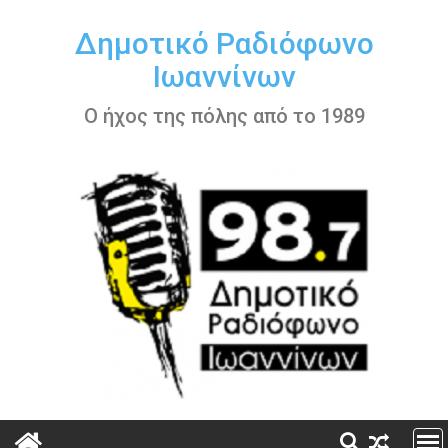
Περάστε
στο
Δημοτικό Ραδιόφωνο
περιεχόμενο
Ιωαννίνων
Ο ήχος της πόλης από το 1989