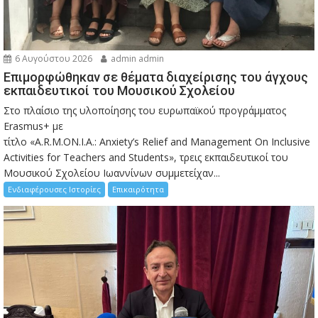
6 Αυγούστου 2026
admin admin
Eπιμορφώθηκαν σε θέματα διαχείρισης του άγχους
εκπαιδευτικοί του Μουσικού Σχολείου
Στο πλαίσιο της υλοποίησης του ευρωπαϊκού προγράμματος
Erasmus+ με
τίτλο «A.R.M.ON.I.A.: Anxiety’s Relief and Management On Inclusive
Activities for Teachers and Students», τρεις εκπαιδευτικοί του
Μουσικού Σχολείου Ιωαννίνων συμμετείχαν...
Ενδιαφέρουσες Ιστορίες
Επικαιρότητα