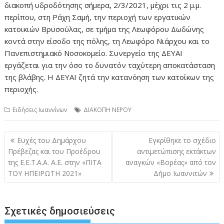
διακοπή υδροδότησης σήμερα, 2/3/2021, μέχρι τις 2 μ.μ.
περίπου, στη Ράχη Σαμή, την περιοχή των εργατικών
κατοικιών Βρυσούλας, σε τμήμα της Λεωφόρου Δωδώνης
κοντά στην είσοδο της πόλης, τη Λεωφόρο Νιάρχου και το
Πανεπιστημιακό Νοσοκομείο. Συνεργείο της ΔΕΥΑΙ
εργάζεται για την όσο το δυνατόν ταχύτερη αποκατάσταση
της βλάβης. Η ΔΕΥΑΙ ζητά την κατανόηση των κατοίκων της
περιοχής.
Ειδήσεις Ιωαννίνων
ΔΙΑΚΟΠΗ ΝΕΡΟΥ
Πλοήγηση
Ευχές του Δημάρχου
Εγκρίθηκε το σχέδιο
άρθρων
Πρέβεζας και του Προέδρου
αντιμετώπισης εκτάκτων
της Ε.Ε.Τ.Α.Α. Α.Ε. στην «ΠΙΤΑ
αναγκών «Βορέας» από τον
ΤΟΥ ΗΠΕΙΡΩΤΗ 2021»
Δήμο Ιωαννιτών
Σχετικές δημοσιεύσεις