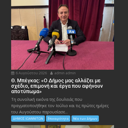
6 Αυγούστου 2026
admin admin
Θ. Μπέγκας: «Ο Δήμος μας αλλάζει με
σχέδιο, επιμονή και έργα που αφήνουν
αποτύπωμα»
Τη συνολική εικόνα της δουλειάς που
πραγματοποιήθηκε τον Ιούλιο και τις πρώτες ημέρες
του Αυγούστου παρουσίασε...
ΔΗΜΟΣ ΙΩΑΝΝΙΤΩΝ
Επικαιρότητα
Νέα των Δήμων