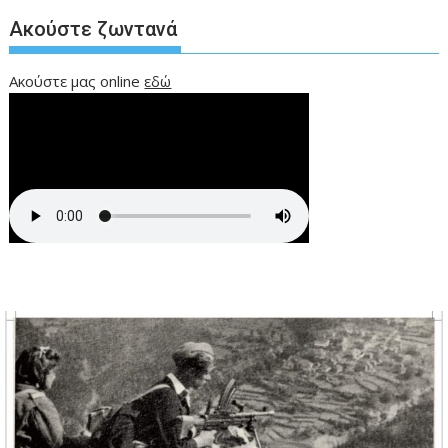
Ακούστε ζωντανά
Ακούστε μας online
εδώ