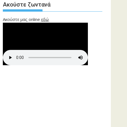
Ακούστε ζωντανά
Ακούστε μας online
εδώ