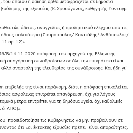
ς, του οποίου η άσκηση ορθά μεταφράζεται σε δημόσια
ς βούλησης της εξουσίας (Κ. Χρυσόγονος, καθηγητής Συνταγμ.
 καθεστώς άδειας, αναγγελίας ή προληπτικού ελέγχου από τις
ριόδους παλαιότερα (Σπυρόπουλος/ Κοντιάδης/ Ανθόπουλος/
11 αρ. 12)».
5046/Β/14-11-2020 απόφαση του αρχηγού της Ελληνικής
ική απαγόρευση συναθροίσεων σε όλη την επικράτεια είναι
αλλά αναστολή της ελευθερίας της συνάθροισης. Και ήδη γι’
η επιβολής της είναι παράνομη, διότι η απόφαση επικαλείται
όσιας ασφάλειας επιτρέπει απαγόρευση, όχι για λόγους
τομικά μέτρα επιτρέπει για τη δημόσια υγεία, όχι καθολικές
 δ. ΑΠΘ)».
ου, προειδοποίησε τις Κυβερνήσεις να μην προβαίνουν σε
νοντας ότι «οι έκτακτες εξουσίες πρέπει είναι απαραίτητες,