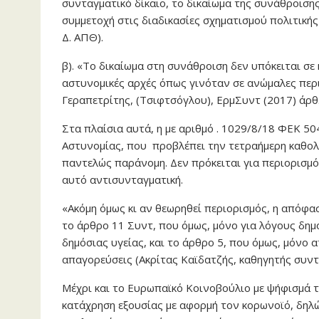
συνταγματικό δίκαιο, το δικαίωμα της συνάθροιση
συμμετοχή στις διαδικασίες σχηματισμού πολιτική
Δ. ΑΠΘ).
β). «Το δικαίωμα στη συνάθροιση δεν υπόκειται σε
αστυνομικές αρχές όπως γινόταν σε ανώμαλες πε
Γεραπετρίτης, (Τσιφτσόγλου), ΕρμΣυντ (2017) άρθ. 
Στα πλαίσια αυτά, η με αριθμό . 1029/8/18 ΦΕΚ 
Αστυνομίας, που προβλέπει την τετραήμερη καθολ
παντελώς παράνομη. Δεν πρόκειται για περιορισμό 
αυτό αντισυνταγματική.
«Ακόμη όμως κι αν θεωρηθεί περιορισμός, η απόφασ
το άρθρο 11 Συντ, που όμως, μόνο για λόγους δημ
δημόσιας υγείας, και το άρθρο 5, που όμως, μόνο α
απαγορεύσεις (Ακρίτας Καϊδατζής, καθηγητής συντ.
Μέχρι και το Ευρωπαϊκό Κοινοβούλιο με ψήφισμά τ
κατάχρηση εξουσίας με αφορμή τον κορωνοϊό, δηλώ