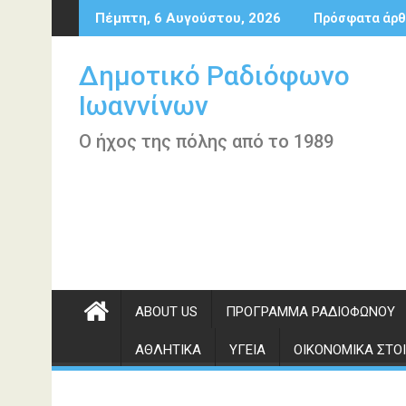
Περάστε
Πέμπτη, 6 Αυγούστου, 2026
Πρόσφατα άρθ
στο
περιεχόμενο
Δημοτικό Ραδιόφωνο
Ιωαννίνων
Ο ήχος της πόλης από το 1989
ABOUT US
ΠΡΌΓΡΑΜΜΑ ΡΑΔΙΟΦΏΝΟΥ
ΑΘΛΗΤΙΚΆ
ΥΓΕΊΑ
ΟΙΚΟΝΟΜΙΚΆ ΣΤΟΙ