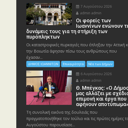
7 Αυγούστου 2026
admin admin
Οι φορείς των
Ιωαννίνων ενώνουν τ
δυνάμεις τους για τη στήριξη των
πυρόπληκτων
Οι καταστροφικές πυρκαγιές που έπληξαν την Αττική κ
την Bοιωτία άφησαν πίσω τους ανθρώπους που
έχασαν...
ΔΗΜΟΣ ΙΩΑΝΝΙΤΩΝ
Επικαιρότητα
Νέα των Δήμων
6 Αυγούστου 2026
admin admin
Θ. Μπέγκας: «Ο Δήμο
μας αλλάζει με σχέδι
επιμονή και έργα που
αφήνουν αποτύπωμα
Τη συνολική εικόνα της δουλειάς που
πραγματοποιήθηκε τον Ιούλιο και τις πρώτες ημέρες τ
Αυγούστου παρουσίασε...