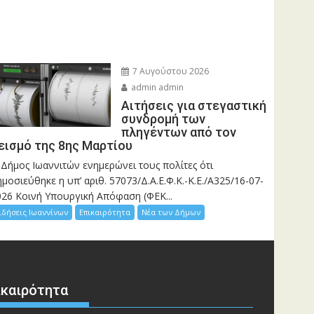
7 Αυγούστου 2026
admin admin
Αιτήσεις για στεγαστική
συνδρομή των
πληγέντων από τον
εισμό της 8ης Μαρτίου
 Δήμος Ιωαννιτών ενημερώνει τους πολίτες ότι
μοσιεύθηκε η υπ’ αριθ. 57073/Δ.Α.Ε.Φ.Κ.-Κ.Ε./Α325/16-07-
026 Κοινή Υπουργική Απόφαση (ΦΕΚ...
ιδήσεις Ιωαννίνων
Επικαιρότητα
Νέα των Δήμων
ικαιρότητα