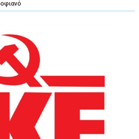
Σοφιανό