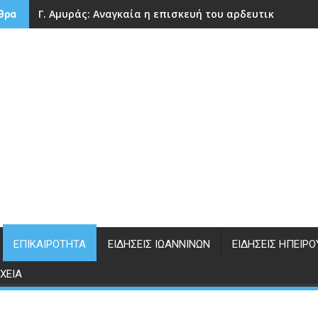
Γ. Αμυράς: Αναγκαία η επισκευή του αρδευτικού φρά
θρα
ΕΠΙΚΑΙΡΌΤΗΤΑ
ΕΙΔΉΣΕΙΣ ΙΩΑΝΝΊΝΩΝ
ΕΙΔΉΣΕΙΣ ΗΠΕΊΡΟ
ΧΕΊΑ