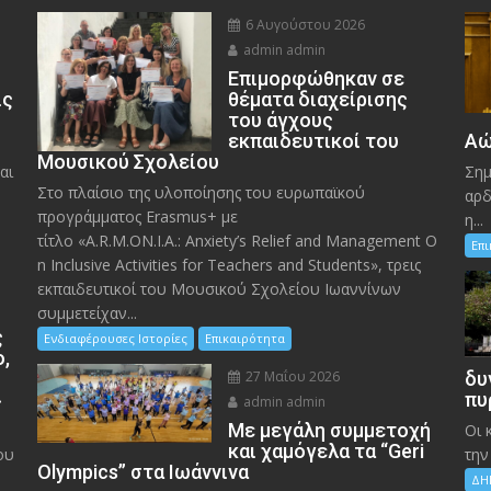
6 Αυγούστου 2026
admin admin
Eπιμορφώθηκαν σε
ις
θέματα διαχείρισης
του άγχους
εκπαιδευτικοί του
Αώ
Μουσικού Σχολείου
αι
Σημ
Στο πλαίσιο της υλοποίησης του ευρωπαϊκού
αρδ
προγράμματος Erasmus+ με
η...
τίτλο «A.R.M.ON.I.A.: Anxiety’s Relief and Management O
Επ
n Inclusive Activities for Teachers and Students», τρεις
εκπαιδευτικοί του Μουσικού Σχολείου Ιωαννίνων
συμμετείχαν...
ς
Ενδιαφέρουσες Ιστορίες
Επικαιρότητα
ο,
27 Μαΐου 2026
δυ
»
πυ
admin admin
Με μεγάλη συμμετοχή
Οι 
και χαμόγελα τα “Geri
ου
την
Olympics” στα Ιωάννινα
ΔΗ