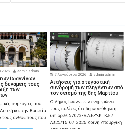
 2026
admin admin
7 Αυγούστου 2026
admin admin
 των Ιωαννίνων
Αιτήσεις για στεγαστική
ις δυνάμεις τους
συνδρομή των πληγέντων από
ριξη των
τον σεισμό της 8ης Μαρτίου
των
Ο Δήμος Ιωαννιτών ενημερώνει
φικές πυρκαγιές που
τους πολίτες ότι δημοσιεύθηκε η
Αττική και την Bοιωτία
υπ’ αριθ. 57073/Δ.Α.Ε.Φ.Κ.-Κ.Ε./
ω τους ανθρώπους που
Α325/16-07-2026 Κοινή Υπουργική
Απόφαση (ΦΕΚ...