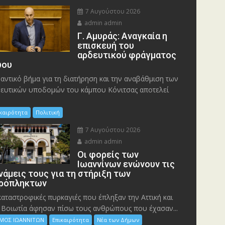
7 Αυγούστου 2026
admin admin
Γ. Αμυράς: Αναγκαία η
επισκευή του
αρδευτικού φράγματος
ου
αντικό βήμα για τη διατήρηση και την αναβάθμιση των
ευτικών υποδομών του κάμπου Κόνιτσας αποτελεί
ικαιρότητα
Πολιτική
7 Αυγούστου 2026
admin admin
Οι φορείς των
Ιωαννίνων ενώνουν τις
νάμεις τους για τη στήριξη των
ρόπληκτων
καταστροφικές πυρκαγιές που έπληξαν την Αττική και
 Bοιωτία άφησαν πίσω τους ανθρώπους που έχασαν...
ΜΟΣ ΙΩΑΝΝΙΤΩΝ
Επικαιρότητα
Νέα των Δήμων