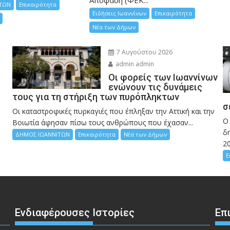
ΤΩΝ
Επικαιρότητα
Ειδήσεις Ιωαννίνων
Επικαιρότητα
Νέα των Δήμων
7 Αυγούστου 2026
admin admin
Οι φορείς των Ιωαννίνων
ενώνουν τις δυνάμεις
τους για τη στήριξη των πυρόπληκτων
σ
Οι καταστροφικές πυρκαγιές που έπληξαν την Αττική και την
Ο
Bοιωτία άφησαν πίσω τους ανθρώπους που έχασαν...
δη
ΔΗΜΟΣ ΙΩΑΝΝΙΤΩΝ
Επικαιρότητα
Νέα των Δήμων
2
Ε
Ενδιαφέρουσες Ιστορίες
Επ