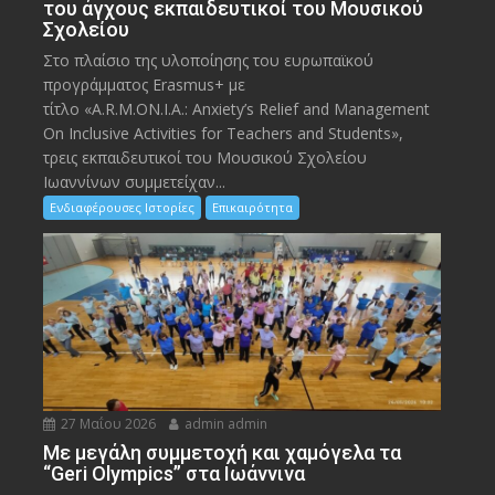
του άγχους εκπαιδευτικοί του Μουσικού
Σχολείου
Στο πλαίσιο της υλοποίησης του ευρωπαϊκού
προγράμματος Erasmus+ με
τίτλο «A.R.M.ON.I.A.: Anxiety’s Relief and Management
On Inclusive Activities for Teachers and Students»,
τρεις εκπαιδευτικοί του Μουσικού Σχολείου
Ιωαννίνων συμμετείχαν...
Ενδιαφέρουσες Ιστορίες
Επικαιρότητα
27 Μαΐου 2026
admin admin
Με μεγάλη συμμετοχή και χαμόγελα τα
“Geri Olympics” στα Ιωάννινα