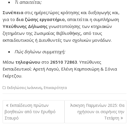
Τι απαιτείται;
Συνέπεια
στις ημέρες/ώρες κράτησης και διεξαγωγής και,
για το
δια ζώσης εργαστήριο,
απαιτείται η συμπλήρωση
Υπεύθυνης Δήλωσης
γνωστοποίησης των κτηριακών
ζητημάτων της Ζωσιμαίας Βιβλιοθήκης, από τους
εκπαιδευτικούς ή Διευθυντές των σχολικών μονάδων.
Πώς δηλώνω συμμετοχή;
Μέσω
τηλεφώνου
στο
26510 72863
. Υπεύθυνες
Εκπαιδευτικοί: Αρετή Λαγού, Ελένη Καμποσιώρη & Σόνια
Γκέρτζου.
,
Εκδηλώσεις Ιωάννινα
Επικαιρότητα
Πλοήγηση
Εκπαίδευση πρώτων
Άσκηση Παρμενίων 2025: Θα
άρθρων
βοηθειών από τον Ερυθρό
ηχήσουν οι σειρήνες την
Σταυρό
Τετάρτη