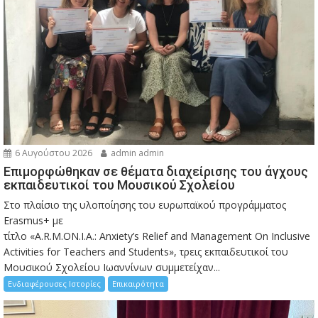
6 Αυγούστου 2026
admin admin
Eπιμορφώθηκαν σε θέματα διαχείρισης του άγχους
εκπαιδευτικοί του Μουσικού Σχολείου
Στο πλαίσιο της υλοποίησης του ευρωπαϊκού προγράμματος
Erasmus+ με
τίτλο «A.R.M.ON.I.A.: Anxiety’s Relief and Management On Inclusive
Activities for Teachers and Students», τρεις εκπαιδευτικοί του
Μουσικού Σχολείου Ιωαννίνων συμμετείχαν...
Ενδιαφέρουσες Ιστορίες
Επικαιρότητα