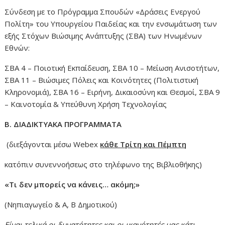
Σύνδεση με το Πρόγραμμα Σπουδών «Δράσεις Ενεργού
Πολίτη» του Υπουργείου Παιδείας και την ενσωμάτωση των
εξής Στόχων Βιώσιμης Ανάπτυξης (ΣΒΑ) των Ηνωμένων
Εθνών:
ΣΒΑ 4 – Ποιοτική Εκπαίδευση, ΣΒΑ 10 – Μείωση Ανισοτήτων,
ΣΒΑ 11 – Βιώσιμες Πόλεις και Κοινότητες (Πολιτιστική
Κληρονομιά), ΣΒΑ 16 – Ειρήνη, Δικαιοσύνη και Θεσμοί, ΣΒΑ 9
– Καινοτομία & Υπεύθυνη Χρήση Τεχνολογίας
Β. ΔΙΑΔΙΚΤΥΑΚΑ ΠΡΟΓΡΑΜΜΑΤΑ
(διεξάγονται μέσω Webex
κάθε Τρίτη και Πέμπτη
κατόπιν συνεννοήσεως στο τηλέφωνο της Βιβλιοθήκης)
«Τι δεν μπορείς να κάνεις… ακόμη;»
(Νηπιαγωγείο & Α, Β Δημοτικού)
Είναι τελικά οι δυνατότητες και οι ικανότητές μας κάτι