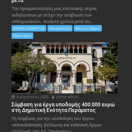
μετά
Την πραγματοποίηση μιας επετειακής σειράς
εκδηλώσεων με στόχο την αναβίωση των
«Ηπειρωτικών», πενήντα χρόνια μετά την...
ΔΗΜΟΣ ΙΩΑΝΝΙΤΩΝ
Επικαιρότητα
Νέα των Δήμων
Πολιτισμός
4 Αυγούστου 2026
admin admin
Σύμβαση για έργα υποδομής 400.000 ευρώ
στη Δημοτική Ενότητα Περάματος
Τη σύμβαση για την υλοποίηση του έργου
«Αποκατάσταση, βελτίωση και επέκταση έργων
υποδομής στη Δ.Ε. Περάματος»,...