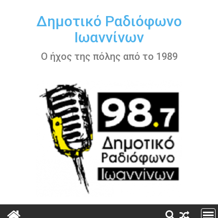
Περάστε
στο
Δημοτικό Ραδιόφωνο
περιεχόμενο
Ιωαννίνων
Ο ήχος της πόλης από το 1989