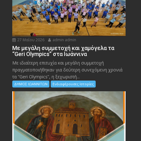
27 Μαΐου 2026
admin admin
Με μεγάλη συμμετοχή και χαμόγελα τα
“Geri Olympics” στα Ιωάννινα
Με ιδιαίτερη επιτυχία και μεγάλη συμμετοχή
πραγματοποιήθηκαν για δεύτερη συνεχόμενη χρονιά
τα “Geri Olympics”, η ξεχωριστή...
ΔΗΜΟΣ ΙΩΑΝΝΙΤΩΝ
Ενδιαφέρουσες Ιστορίες