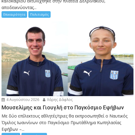
καλοκαιριού εκτυλίχθηκε στην πλατεία Δελβινακίου,
αποδεικνύοντας...
Επικαιρότητα
Πολιτισμός
4 Αυγούστου 2026
Χάρης Δάφλος
Μουσελίμης και Γιουγλή στο Παγκόσμιο Εφήβων
Mε δύο επίλεκτους αθλητές/τριες θα εκπροσωπηθεί ο Ναυτικός
Όμιλος Ιωαννίνων στο Παγκόσμιο Πρωτάθλημα Κωπηλασίας
Εφήβων –...