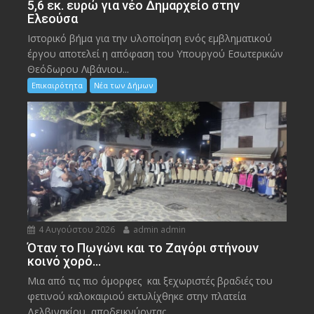
5,6 εκ. ευρώ για νέο Δημαρχείο στην
Ελεούσα
Ιστορικό βήμα για την υλοποίηση ενός εμβληματικού
έργου αποτελεί η απόφαση του Υπουργού Εσωτερικών
Θεόδωρου Λιβάνιου...
Επικαιρότητα
Νέα των Δήμων
4 Αυγούστου 2026
admin admin
Όταν το Πωγώνι και το Ζαγόρι στήνουν
κοινό χορό…
Μια από τις πιο όμορφες και ξεχωριστές βραδιές του
φετινού καλοκαιριού εκτυλίχθηκε στην πλατεία
Δελβινακίου, αποδεικνύοντας...