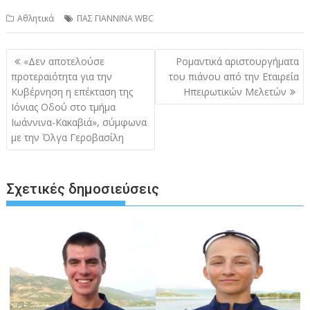
Αθλητικά
ΠΑΣ ΓΙΑΝΝΙΝΑ WBC
Πλοήγηση
«Δεν αποτελούσε
Ρομαντικά αριστουργήματα
άρθρων
προτεραιότητα για την
του πιάνου από την Εταιρεία
Κυβέρνηση η επέκταση της
Ηπειρωτικών Μελετών
Ιόνιας Οδού στο τμήμα
Ιωάννινα-Κακαβιά», σύμφωνα
με την Όλγα Γεροβασίλη
Σχετικές δημοσιεύσεις