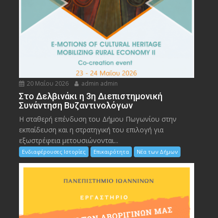
20 Μαΐου 2026
admin admin
Στο Δελβινάκι η 3η Διεπιστημονική
Συνάντηση Βυζαντινολόγων
Η σταθερή επένδυση του Δήμου Πωγωνίου στην
εκπαίδευση και η στρατηγική του επιλογή για
εξωστρέφεια μετουσιώνονται...
Ενδιαφέρουσες Ιστορίες
Επικαιρότητα
Νέα των Δήμων