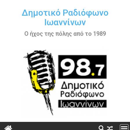
Περάστε
στο
Δημοτικό Ραδιόφωνο
περιεχόμενο
Ιωαννίνων
Ο ήχος της πόλης από το 1989