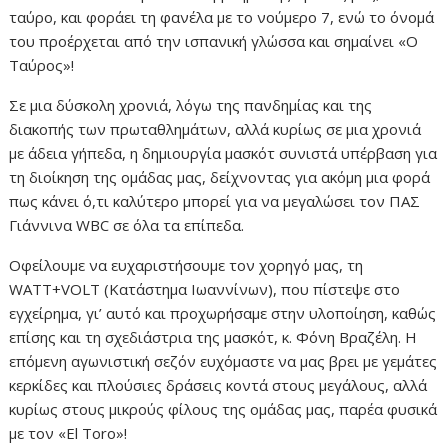
ταύρο, και φοράει τη φανέλα με το νούμερο 7, ενώ το όνομά
του προέρχεται από την ισπανική γλώσσα και σημαίνει «Ο
Ταύρος»!
Σε μια δύσκολη χρονιά, λόγω της πανδημίας και της
διακοπής των πρωταθλημάτων, αλλά κυρίως σε μια χρονιά
με άδεια γήπεδα, η δημιουργία μασκότ συνιστά υπέρβαση για
τη διοίκηση της ομάδας μας, δείχνοντας για ακόμη μια φορά
πως κάνει ό,τι καλύτερο μπορεί για να μεγαλώσει τον ΠΑΣ
Γιάννινα WBC σε όλα τα επίπεδα.
Οφείλουμε να ευχαριστήσουμε τον χορηγό μας, τη
WATT+VOLT (Κατάστημα Ιωαννίνων), που πίστεψε στο
εγχείρημα, γι’ αυτό και προχωρήσαμε στην υλοποίηση, καθώς
επίσης και τη σχεδιάστρια της μασκότ, κ. Φόνη Βραζέλη. Η
επόμενη αγωνιστική σεζόν ευχόμαστε να μας βρει με γεμάτες
κερκίδες και πλούσιες δράσεις κοντά στους μεγάλους, αλλά
κυρίως στους μικρούς φίλους της ομάδας μας, παρέα φυσικά
με τον «Εl Toro»!