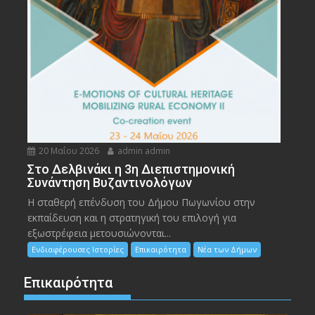
20 Μαΐου 2026
admin admin
Στο Δελβινάκι η 3η Διεπιστημονική
Συνάντηση Βυζαντινολόγων
Η σταθερή επένδυση του Δήμου Πωγωνίου στην
εκπαίδευση και η στρατηγική του επιλογή για
εξωστρέφεια μετουσιώνονται...
Ενδιαφέρουσες Ιστορίες
Επικαιρότητα
Νέα των Δήμων
Επικαιρότητα