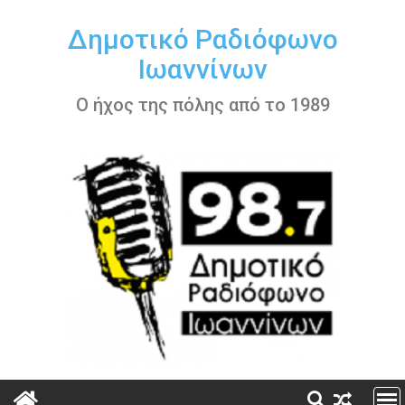
Περάστε
στο
Δημοτικό Ραδιόφωνο
περιεχόμενο
Ιωαννίνων
Ο ήχος της πόλης από το 1989