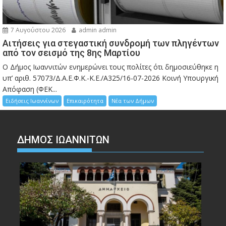
7 Αυγούστου 2026
admin admin
Αιτήσεις για στεγαστική συνδρομή των πληγέντων
από τον σεισμό της 8ης Μαρτίου
Ο Δήμος Ιωαννιτών ενημερώνει τους πολίτες ότι δημοσιεύθηκε η
υπ’ αριθ. 57073/Δ.Α.Ε.Φ.Κ.-Κ.Ε./Α325/16-07-2026 Κοινή Υπουργική
Απόφαση (ΦΕΚ...
Ειδήσεις Ιωαννίνων
Επικαιρότητα
Νέα των Δήμων
ΔΗΜΟΣ ΙΩΑΝΝΙΤΩΝ