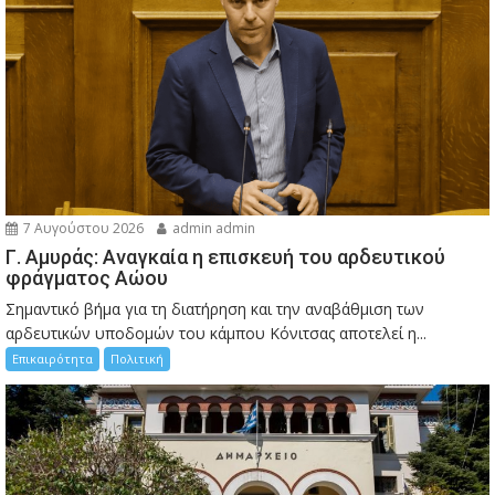
7 Αυγούστου 2026
admin admin
Γ. Αμυράς: Αναγκαία η επισκευή του αρδευτικού
φράγματος Αώου
Σημαντικό βήμα για τη διατήρηση και την αναβάθμιση των
αρδευτικών υποδομών του κάμπου Κόνιτσας αποτελεί η...
Επικαιρότητα
Πολιτική