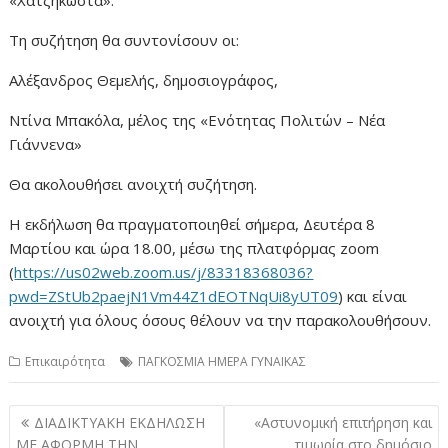
Τη συζήτηση θα συντονίσουν οι:
Αλέξανδρος Θεμελής, δημοσιογράφος,
Ντίνα Μπακόλα, μέλος της «Ενότητας Πολιτών – Νέα
Γιάννενα»
Θα ακολουθήσει ανοιχτή συζήτηση.
Η εκδήλωση θα πραγματοποιηθεί σήμερα, Δευτέρα 8
Μαρτίου και ώρα 18.00, μέσω της πλατφόρμας zoom
(
https://us02web.zoom.us/j/83318368036?
pwd=ZStUb2paejN1Vm44Z1dEOTNqUi8yUT09
) και είναι
ανοιχτή για όλους όσους θέλουν να την παρακολουθήσουν.
Επικαιρότητα
ΠΑΓΚΟΣΜΙΑ ΗΜΕΡΑ ΓΥΝΑΙΚΑΣ
Πλοήγηση
ΔΙΑΔΙΚΤΥΑΚΗ ΕΚΔΗΛΩΣΗ
«Αστυνομική επιτήρηση και
άρθρων
ΜΕ ΑΦΟΡΜΗ ΤΗΝ
τιμωρία στο δημόσιο