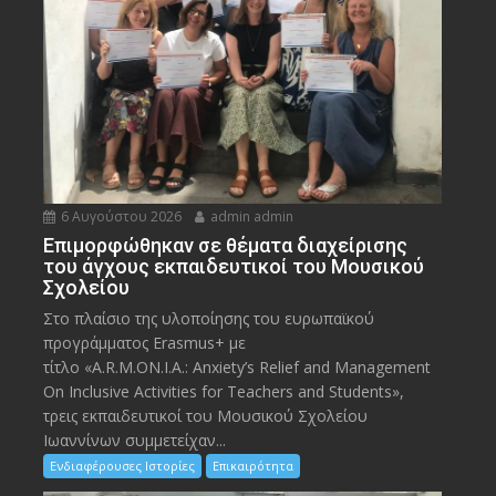
6 Αυγούστου 2026
admin admin
Eπιμορφώθηκαν σε θέματα διαχείρισης
του άγχους εκπαιδευτικοί του Μουσικού
Σχολείου
Στο πλαίσιο της υλοποίησης του ευρωπαϊκού
προγράμματος Erasmus+ με
τίτλο «A.R.M.ON.I.A.: Anxiety’s Relief and Management
On Inclusive Activities for Teachers and Students»,
τρεις εκπαιδευτικοί του Μουσικού Σχολείου
Ιωαννίνων συμμετείχαν...
Ενδιαφέρουσες Ιστορίες
Επικαιρότητα