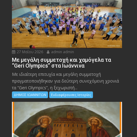
27 Μαΐου 2026
admin admin
Με μεγάλη συμμετοχή και χαμόγελα τα
“Geri Olympics” στα Ιωάννινα
Με ιδιαίτερη επιτυχία και μεγάλη συμμετοχή
πραγματοποιήθηκαν για δεύτερη συνεχόμενη χρονιά
τα “Geri Olympics”, η ξεχωριστή...
ΔΗΜΟΣ ΙΩΑΝΝΙΤΩΝ
Ενδιαφέρουσες Ιστορίες