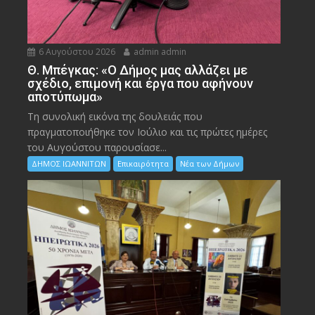
6 Αυγούστου 2026
admin admin
Θ. Μπέγκας: «Ο Δήμος μας αλλάζει με
σχέδιο, επιμονή και έργα που αφήνουν
αποτύπωμα»
Τη συνολική εικόνα της δουλειάς που
πραγματοποιήθηκε τον Ιούλιο και τις πρώτες ημέρες
του Αυγούστου παρουσίασε...
ΔΗΜΟΣ ΙΩΑΝΝΙΤΩΝ
Επικαιρότητα
Νέα των Δήμων