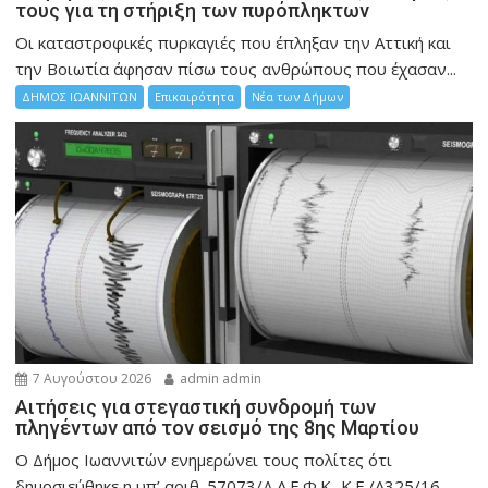
τους για τη στήριξη των πυρόπληκτων
Οι καταστροφικές πυρκαγιές που έπληξαν την Αττική και
την Bοιωτία άφησαν πίσω τους ανθρώπους που έχασαν...
ΔΗΜΟΣ ΙΩΑΝΝΙΤΩΝ
Επικαιρότητα
Νέα των Δήμων
7 Αυγούστου 2026
admin admin
Αιτήσεις για στεγαστική συνδρομή των
πληγέντων από τον σεισμό της 8ης Μαρτίου
Ο Δήμος Ιωαννιτών ενημερώνει τους πολίτες ότι
δημοσιεύθηκε η υπ’ αριθ. 57073/Δ.Α.Ε.Φ.Κ.-Κ.Ε./Α325/16-