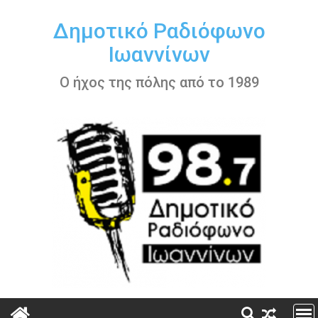
Περάστε
στο
Δημοτικό Ραδιόφωνο
περιεχόμενο
Ιωαννίνων
Ο ήχος της πόλης από το 1989