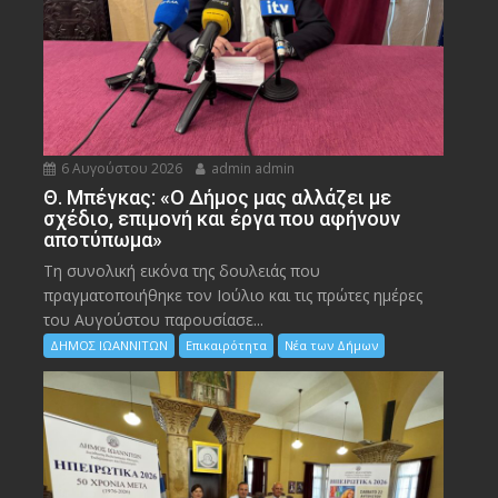
6 Αυγούστου 2026
admin admin
Θ. Μπέγκας: «Ο Δήμος μας αλλάζει με
σχέδιο, επιμονή και έργα που αφήνουν
αποτύπωμα»
Τη συνολική εικόνα της δουλειάς που
πραγματοποιήθηκε τον Ιούλιο και τις πρώτες ημέρες
του Αυγούστου παρουσίασε...
ΔΗΜΟΣ ΙΩΑΝΝΙΤΩΝ
Επικαιρότητα
Νέα των Δήμων