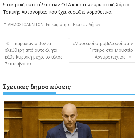
διοικητική αυτοτέλεια των ΟΤΑ και στην ευρωπαϊκή Χάρτα
Τοπικής Αυτονομίας που έχει κυρωθεί νομοθετικά.
,
,
ΔΗΜΟΣ ΙΩΑΝΝΙΤΩΝ
Επικαιρότητα
Νέα των Δήμων
Πλοήγηση
Η παραλίμνια βόλτα
«Μουσικοί στροβιλισμοί στην
άρθρων
ελεύθερη από αυτοκίνητα
Ήπειρο στο Μουσείο
κάθε Κυριακή μέχρι το τέλος
Αργυροτεχνίας
Σεπτεμβρίου
Σχετικές δημοσιεύσεις