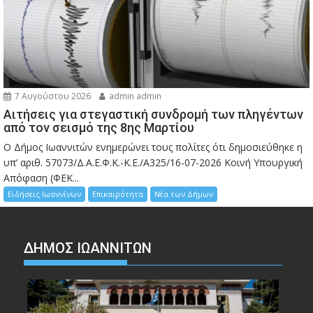
7 Αυγούστου 2026
admin admin
Αιτήσεις για στεγαστική συνδρομή των πληγέντων
από τον σεισμό της 8ης Μαρτίου
Ο Δήμος Ιωαννιτών ενημερώνει τους πολίτες ότι δημοσιεύθηκε η
υπ’ αριθ. 57073/Δ.Α.Ε.Φ.Κ.-Κ.Ε./Α325/16-07-2026 Κοινή Υπουργική
Απόφαση (ΦΕΚ...
Ειδήσεις Ιωαννίνων
Επικαιρότητα
Νέα των Δήμων
ΔΗΜΟΣ ΙΩΑΝΝΙΤΩΝ