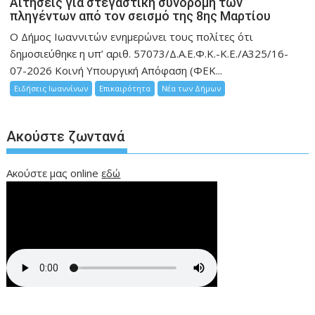
Αιτήσεις για στεγαστική συνδρομή των
πληγέντων από τον σεισμό της 8ης Μαρτίου
Ο Δήμος Ιωαννιτών ενημερώνει τους πολίτες ότι
δημοσιεύθηκε η υπ’ αριθ. 57073/Δ.Α.Ε.Φ.Κ.-Κ.Ε./Α325/16-
07-2026 Κοινή Υπουργική Απόφαση (ΦΕΚ...
Ειδήσεις Ιωαννίνων
Επικαιρότητα
Νέα των Δήμων
Ακούστε ζωντανά
Ακούστε μας online
εδώ