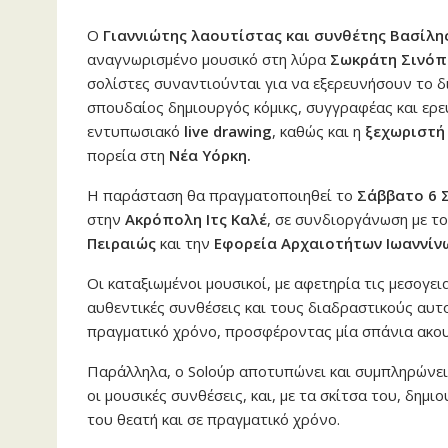
Ο
Γιαννιώτης λαουτίστας και συνθέτης Βασίλη
αναγνωρισμένο μουσικό στη λύρα
Σωκράτη Σινό
σολίστες συναντιούνται για να εξερευνήσουν το 
σπουδαίος δημιουργός κόμικς, συγγραφέας και ερ
εντυπωσιακό
live
drawing
, καθώς και η
ξεχωριστή
πορεία στη
Νέα Υόρκη
.
Η παράσταση θα πραγματοποιηθεί το
Σάββατο 6 
στην
Ακρόπολη Ιτς Καλέ
, σε συνδιοργάνωση με τ
Πειραιώς
και την
Εφορεία Αρχαιοτήτων Ιωαννίν
Οι καταξιωμένοι μουσικοί, με αφετηρία τις μεσογει
αυθεντικές συνθέσεις και τους διαδραστικούς αυ
πραγματικό χρόνο, προσφέροντας μία σπάνια ακουσ
Παράλληλα, ο
Solo
ύ
p
αποτυπώνει και συμπληρώνει 
οι μουσικές συνθέσεις, και, με τα σκίτσα του, δημι
του θεατή και σε πραγματικό χρόνο.