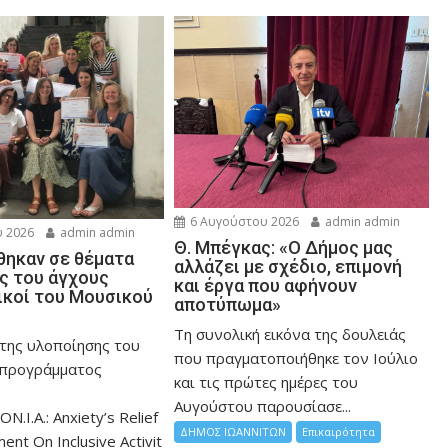
6 Αυγούστου 2026
admin admin
 2026
admin admin
Θ. Μπέγκας: «Ο Δήμος μας
ηκαν σε θέματα
αλλάζει με σχέδιο, επιμονή
ης του άγχους
και έργα που αφήνουν
ικοί του Μουσικού
αποτύπωμα»
Τη συνολική εικόνα της δουλειάς
 της υλοποίησης του
που πραγματοποιήθηκε τον Ιούλιο
 προγράμματος
και τις πρώτες ημέρες του
Αυγούστου παρουσίασε...
ON.I.A.: Anxiety’s Relief
ΔΗΜΟΣ ΙΩΑΝΝΙΤΩΝ
Επικαιρότητα
nt On Inclusive Activit