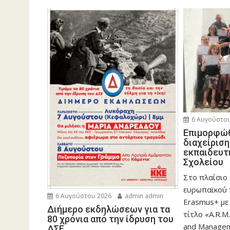
6 Αυγούστου
Eπιμορφώθ
διαχείρισ
εκπαιδευτ
Σχολείου
Στο πλαίσιο
ευρωπαϊκού
6 Αυγούστου 2026
admin admin
Erasmus+ με
Διήμερο εκδηλώσεων για τα
τίτλο «A.R.M.
80 χρόνια από την ίδρυση του
and Manageme
ΔΣΕ