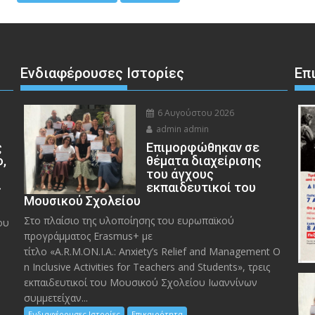
Ενδιαφέρουσες Ιστορίες
Επ
6 Αυγούστου 2026
admin admin
ς
Eπιμορφώθηκαν σε
ο,
θέματα διαχείρισης
του άγχους
»
εκπαιδευτικοί του
Μουσικού Σχολείου
Στο πλαίσιο της υλοποίησης του ευρωπαϊκού
ου
προγράμματος Erasmus+ με
τίτλο «A.R.M.ON.I.A.: Anxiety’s Relief and Management O
n Inclusive Activities for Teachers and Students», τρεις
εκπαιδευτικοί του Μουσικού Σχολείου Ιωαννίνων
συμμετείχαν...
Ενδιαφέρουσες Ιστορίες
Επικαιρότητα