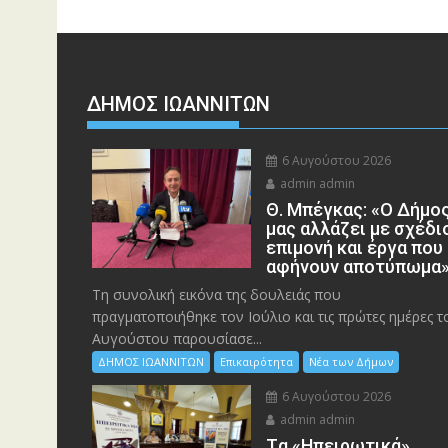
ΔΗΜΟΣ ΙΩΑΝΝΙΤΩΝ
6 Αυγούστου 2026
admin admin
Θ. Μπέγκας: «Ο Δήμο
μας αλλάζει με σχέδι
επιμονή και έργα που
αφήνουν αποτύπωμα
Τη συνολική εικόνα της δουλειάς που
πραγματοποιήθηκε τον Ιούλιο και τις πρώτες ημέρες τ
Αυγούστου παρουσίασε...
ΔΗΜΟΣ ΙΩΑΝΝΙΤΩΝ
Επικαιρότητα
Νέα των Δήμων
6 Αυγούστου 2026
admin admin
Tα «Ηπειρωτικά»