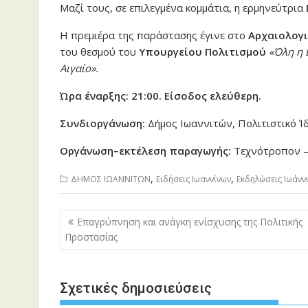
Μαζί τους, σε επιλεγμένα κομμάτια, η ερμηνεύτρια
Η πρεμιέρα της παράστασης έγινε στο
Αρχαιολογ
του θεσμού του
Υπουργείου Πολιτισμού
«Όλη η 
Αιγαίο»
.
Ώρα έναρξης:
21:00.
Είσοδος ελεύθερη.
Συνδιοργάνωση:
Δήμος Ιωαννιτών, Πολιτιστικό Ί
Οργάνωση–εκτέλεση παραγωγής:
Τεχνότροπον 
,
,
ΔΗΜΟΣ ΙΩΑΝΝΙΤΩΝ
Ειδήσεις Ιωαννίνων
Εκδηλώσεις Ιωάνν
Πλοήγηση
Επαγρύπνηση και ανάγκη ενίσχυσης της Πολιτικής
άρθρων
Προστασίας
Σχετικές δημοσιεύσεις