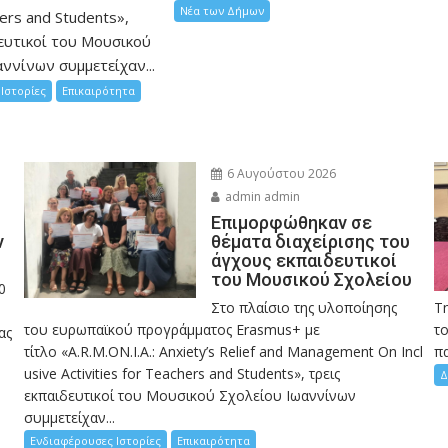
Νέα των Δήμων
hers and Students»,
ευτικοί του Μουσικού
ννίνων συμμετείχαν...
Ιστορίες
Επικαιρότητα
6 Αυγούστου 2026
admin admin
Eπιμορφώθηκαν σε
ν
θέματα διαχείρισης του
άγχους εκπαιδευτικοί
του Μουσικού Σχολείου
0
Στο πλαίσιο της υλοποίησης
Τ
του ευρωπαϊκού προγράμματος Erasmus+ με
το
ας
τίτλο «A.R.M.ON.I.A.: Anxiety’s Relief and Management On Incl
πα
usive Activities for Teachers and Students», τρεις
Δ
εκπαιδευτικοί του Μουσικού Σχολείου Ιωαννίνων
συμμετείχαν...
Ενδιαφέρουσες Ιστορίες
Επικαιρότητα