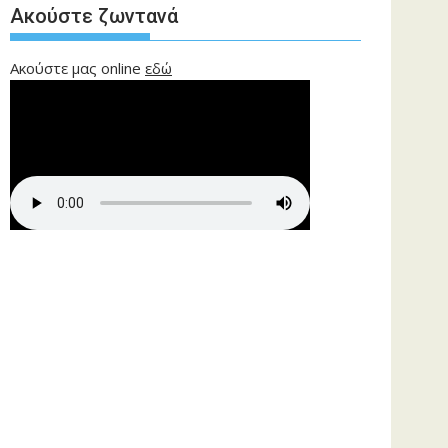
Ακούστε ζωντανά
Ακούστε μας online
εδώ