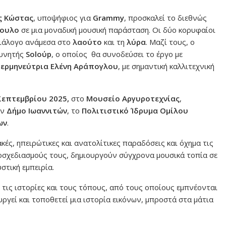
ς Κώστας
, υποψήφιος για
Grammy
, προσκαλεί το διεθνώς
πουλο
σε μια μοναδική μουσική παράσταση. Οι δύο κορυφαίοι
διάλογο ανάμεσα στο
λαούτο
και τη
λύρα
. Μαζί τους, ο
ευνητής
Solo
ύ
p
, ο οποίος θα συνοδεύσει το έργο με
 ερμηνεύτρια Ελένη Αράπογλου
, με σημαντική καλλιτεχνική
Σεπτεμβρίου 2025,
στο
Μουσείο Αργυροτεχνίας
,
ον
Δήμο Ιωαννιτών
, το
Πολιτιστικό Ίδρυμα Ομίλου
ων
.
ακές, ηπειρώτικες και ανατολίτικες παραδόσεις και όχημα τις
τοσχεδιασμούς τους, δημιουργούν σύγχρονα μουσικά τοπία σε
τική εμπειρία.
τις ιστορίες και τους τόπους, από τους οποίους εμπνέονται
ουργεί και τοποθετεί μια ιστορία εικόνων, μπροστά στα μάτια