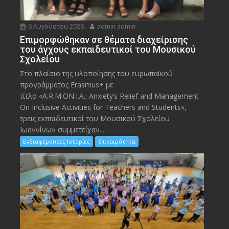
6 Αυγούστου 2026
admin admin
Eπιμορφώθηκαν σε θέματα διαχείρισης
του άγχους εκπαιδευτικοί του Μουσικού
Σχολείου
Στο πλαίσιο της υλοποίησης του ευρωπαϊκού
προγράμματος Erasmus+ με
τίτλο «A.R.M.ON.I.A.: Anxiety’s Relief and Management
On Inclusive Activities for Teachers and Students»,
τρεις εκπαιδευτικοί του Μουσικού Σχολείου
Ιωαννίνων συμμετείχαν...
Ενδιαφέρουσες Ιστορίες
Επικαιρότητα