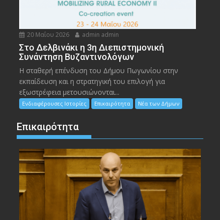
20 Μαΐου 2026
admin admin
Στο Δελβινάκι η 3η Διεπιστημονική
Συνάντηση Βυζαντινολόγων
Η σταθερή επένδυση του Δήμου Πωγωνίου στην
εκπαίδευση και η στρατηγική του επιλογή για
εξωστρέφεια μετουσιώνονται...
Ενδιαφέρουσες Ιστορίες
Επικαιρότητα
Νέα των Δήμων
Επικαιρότητα