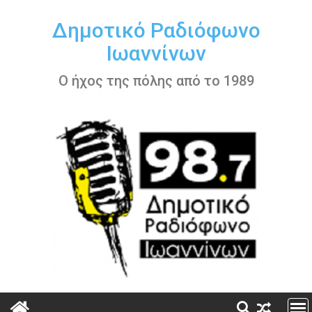
Περάστε
στο
Δημοτικό Ραδιόφωνο
περιεχόμενο
Ιωαννίνων
Ο ήχος της πόλης από το 1989