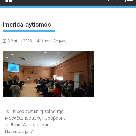
imerida-aytismos
8 Μαΐου 2026
Χάρης Δάφλος
Πλοήγηση
Επιμορφωτική ημερίδα της
άρθρων
Μονάδας Ισότιμης Πρόσβασης
με θέμα “Αυτισμός και
Πανεπιστήμιο”