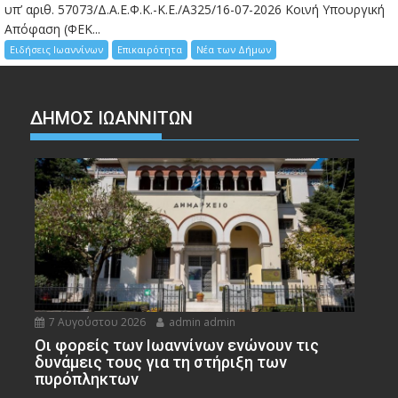
υπ’ αριθ. 57073/Δ.Α.Ε.Φ.Κ.-Κ.Ε./Α325/16-07-2026 Κοινή Υπουργική
Απόφαση (ΦΕΚ...
Ειδήσεις Ιωαννίνων
Επικαιρότητα
Νέα των Δήμων
ΔΗΜΟΣ ΙΩΑΝΝΙΤΩΝ
7 Αυγούστου 2026
admin admin
Οι φορείς των Ιωαννίνων ενώνουν τις
δυνάμεις τους για τη στήριξη των
πυρόπληκτων