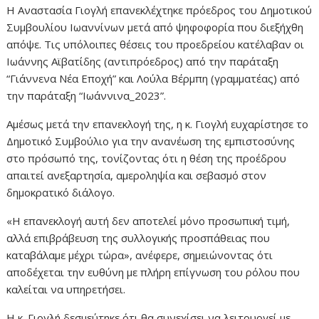
Η Αναστασία Γιογλή επανεκλέχτηκε πρόεδρος του Δημοτικού
Συμβουλίου Ιωαννίνων μετά από ψηφοφορία που διεξήχθη
απόψε. Τις υπόλοιπες θέσεις του προεδρείου κατέλαβαν οι
Ιωάννης Αϊβατίδης (αντιπρόεδρος) από την παράταξη
“Γιάννενα Νέα Εποχή” και Λούλα Βέρμπη (γραμματέας) από
την παράταξη “Ιωάννινα_2023”.
Αμέσως μετά την επανεκλογή της, η κ. Γιογλή ευχαρίστησε το
Δημοτικό Συμβούλιο για την ανανέωση της εμπιστοσύνης
στο πρόσωπό της, τονίζοντας ότι η θέση της προέδρου
απαιτεί ανεξαρτησία, αμεροληψία και σεβασμό στον
δημοκρατικό διάλογο.
«Η επανεκλογή αυτή δεν αποτελεί μόνο προσωπική τιμή,
αλλά επιβράβευση της συλλογικής προσπάθειας που
καταβάλαμε μέχρι τώρα», ανέφερε, σημειώνοντας ότι
αποδέχεται την ευθύνη με πλήρη επίγνωση του ρόλου που
καλείται να υπηρετήσει.
Η κ. Γιογλή δεσμεύτηκε ότι θα συνεχίσει να λειτουργεί με