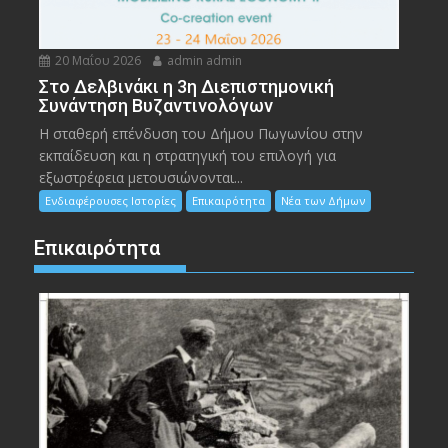
20 Μαΐου 2026
admin admin
Στο Δελβινάκι η 3η Διεπιστημονική
Συνάντηση Βυζαντινολόγων
Η σταθερή επένδυση του Δήμου Πωγωνίου στην
εκπαίδευση και η στρατηγική του επιλογή για
εξωστρέφεια μετουσιώνονται...
Ενδιαφέρουσες Ιστορίες
Επικαιρότητα
Νέα των Δήμων
Επικαιρότητα