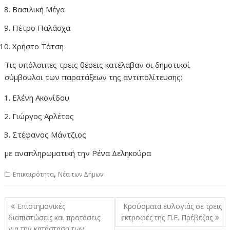
Βασιλική Μέγα
Πέτρο Παλάσχα
Χρήστο Τάτση
Τις υπόλοιπες τρεις θέσεις κατέλαβαν οι δημοτικοί
σύμβουλοι των παρατάξεων της αντιπολίτευσης:
Ελένη Ακονίδου
Γιώργος Αρλέτος
Στέφανος Μάντζιος
με αναπληρωματική την Ρένα Δεληκούρα
,
Επικαιρότητα
Νέα των Δήμων
Πλοήγηση
Επιστημονικές
Κρούσματα ευλογιάς σε τρεις
άρθρων
διαπιστώσεις και προτάσεις
εκτροφές της Π.Ε. Πρέβεζας
για την κατάσταση των