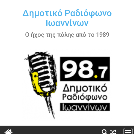
Περάστε
στο
Δημοτικό Ραδιόφωνο
περιεχόμενο
Ιωαννίνων
Ο ήχος της πόλης από το 1989