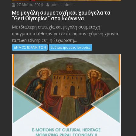
27 Μαΐου 2026
admin admin
Με μεγάλη συμμετοχή και χαμόγελα τα
“Geri Olympics” στα Ιωάννινα
Με ιδιαίτερη επιτυχία και μεγάλη συμμετοχή
πραγματοποιήθηκαν για δεύτερη συνεχόμενη χρονιά
τα “Geri Olympics”, η ξεχωριστή...
ΔΗΜΟΣ ΙΩΑΝΝΙΤΩΝ
Ενδιαφέρουσες Ιστορίες