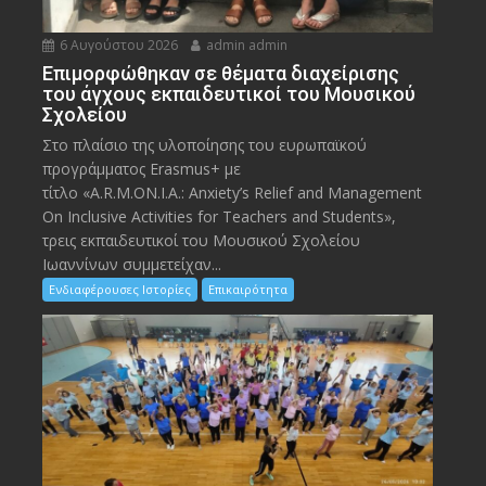
6 Αυγούστου 2026
admin admin
Eπιμορφώθηκαν σε θέματα διαχείρισης
του άγχους εκπαιδευτικοί του Μουσικού
Σχολείου
Στο πλαίσιο της υλοποίησης του ευρωπαϊκού
προγράμματος Erasmus+ με
τίτλο «A.R.M.ON.I.A.: Anxiety’s Relief and Management
On Inclusive Activities for Teachers and Students»,
τρεις εκπαιδευτικοί του Μουσικού Σχολείου
Ιωαννίνων συμμετείχαν...
Ενδιαφέρουσες Ιστορίες
Επικαιρότητα