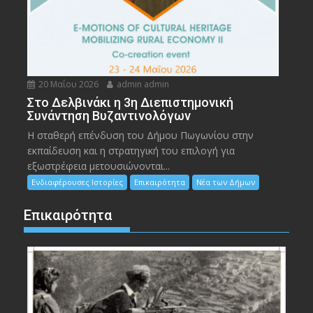
20 Μαΐου 2026
admin admin
Στο Δελβινάκι η 3η Διεπιστημονική
Συνάντηση Βυζαντινολόγων
Η σταθερή επένδυση του Δήμου Πωγωνίου στην
εκπαίδευση και η στρατηγική του επιλογή για
εξωστρέφεια μετουσιώνονται...
Ενδιαφέρουσες Ιστορίες
Επικαιρότητα
Νέα των Δήμων
Επικαιρότητα