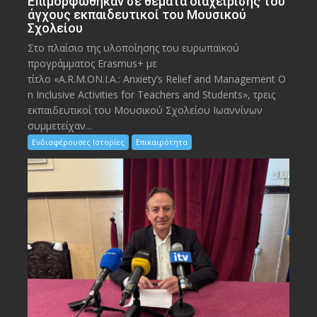
Eπιμορφώθηκαν σε θέματα διαχείρισης του
άγχους εκπαιδευτικοί του Μουσικού
Σχολείου
Στο πλαίσιο της υλοποίησης του ευρωπαϊκού
προγράμματος Erasmus+ με
τίτλο «A.R.M.ON.I.A.: Anxiety’s Relief and Management O
n Inclusive Activities for Teachers and Students», τρεις
εκπαιδευτικοί του Μουσικού Σχολείου Ιωαννίνων
συμμετείχαν...
Ενδιαφέρουσες Ιστορίες
Επικαιρότητα