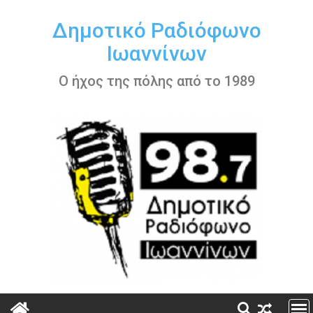
Περάστε
στο
Δημοτικό Ραδιόφωνο
περιεχόμενο
Ιωαννίνων
Ο ήχος της πόλης από το 1989