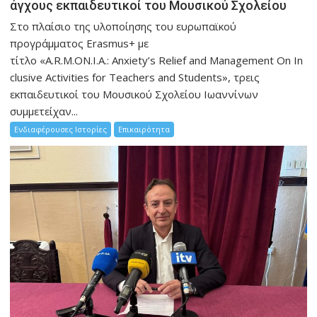
άγχους εκπαιδευτικοί του Μουσικού Σχολείου
Στο πλαίσιο της υλοποίησης του ευρωπαϊκού
προγράμματος Erasmus+ με
τίτλο «A.R.M.ON.I.A.: Anxiety’s Relief and Management On In
clusive Activities for Teachers and Students», τρεις
εκπαιδευτικοί του Μουσικού Σχολείου Ιωαννίνων
συμμετείχαν...
Ενδιαφέρουσες Ιστορίες
Επικαιρότητα