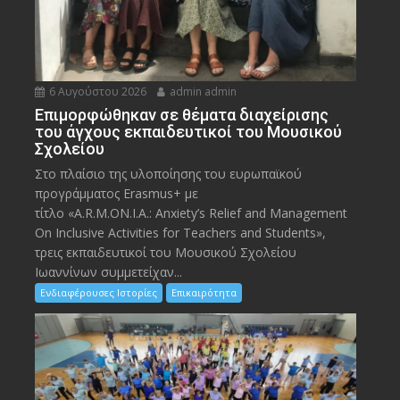
6 Αυγούστου 2026
admin admin
Eπιμορφώθηκαν σε θέματα διαχείρισης
του άγχους εκπαιδευτικοί του Μουσικού
Σχολείου
Στο πλαίσιο της υλοποίησης του ευρωπαϊκού
προγράμματος Erasmus+ με
τίτλο «A.R.M.ON.I.A.: Anxiety’s Relief and Management
On Inclusive Activities for Teachers and Students»,
τρεις εκπαιδευτικοί του Μουσικού Σχολείου
Ιωαννίνων συμμετείχαν...
Ενδιαφέρουσες Ιστορίες
Επικαιρότητα