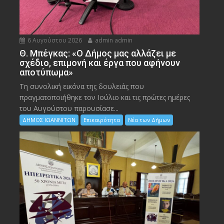
6 Αυγούστου 2026
admin admin
Θ. Μπέγκας: «Ο Δήμος μας αλλάζει με
σχέδιο, επιμονή και έργα που αφήνουν
αποτύπωμα»
Τη συνολική εικόνα της δουλειάς που
πραγματοποιήθηκε τον Ιούλιο και τις πρώτες ημέρες
του Αυγούστου παρουσίασε...
ΔΗΜΟΣ ΙΩΑΝΝΙΤΩΝ
Επικαιρότητα
Νέα των Δήμων