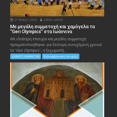
27 Μαΐου 2026
admin admin
Με μεγάλη συμμετοχή και χαμόγελα τα
“Geri Olympics” στα Ιωάννινα
Με ιδιαίτερη επιτυχία και μεγάλη συμμετοχή
πραγματοποιήθηκαν για δεύτερη συνεχόμενη χρονιά
τα “Geri Olympics”, η ξεχωριστή...
ΔΗΜΟΣ ΙΩΑΝΝΙΤΩΝ
Ενδιαφέρουσες Ιστορίες